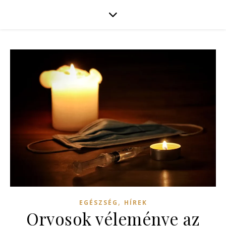
,
EGÉSZSÉG
HÍREK
Orvosok véleménye az