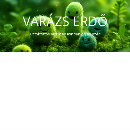
VARÁZS ERDŐ
A titokzatos erdőben minden olyan szép