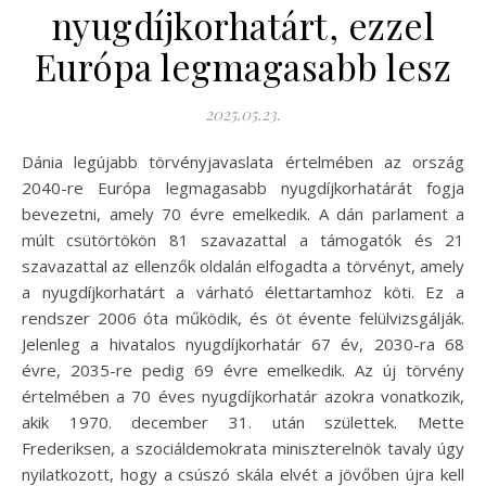
nyugdíjkorhatárt, ezzel
Európa legmagasabb lesz
2025.05.23.
Dánia legújabb törvényjavaslata értelmében az ország
2040-re Európa legmagasabb nyugdíjkorhatárát fogja
bevezetni, amely 70 évre emelkedik. A dán parlament a
múlt csütörtökön 81 szavazattal a támogatók és 21
szavazattal az ellenzők oldalán elfogadta a törvényt, amely
a nyugdíjkorhatárt a várható élettartamhoz köti. Ez a
rendszer 2006 óta működik, és öt évente felülvizsgálják.
Jelenleg a hivatalos nyugdíjkorhatár 67 év, 2030-ra 68
évre, 2035-re pedig 69 évre emelkedik. Az új törvény
értelmében a 70 éves nyugdíjkorhatár azokra vonatkozik,
akik 1970. december 31. után születtek. Mette
Frederiksen, a szociáldemokrata miniszterelnök tavaly úgy
nyilatkozott, hogy a csúszó skála elvét a jövőben újra kell