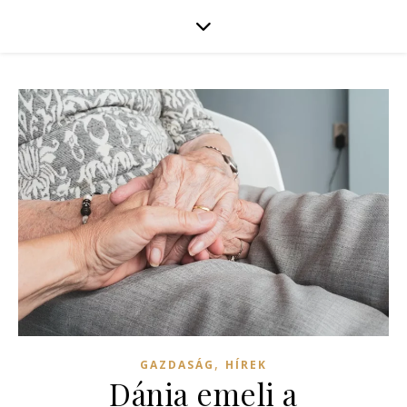
,
GAZDASÁG
HÍREK
Dánia emeli a