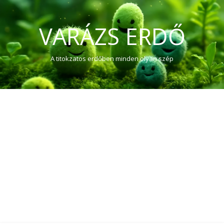
VARÁZS ERDŐ
A titokzatos erdőben minden olyan szép