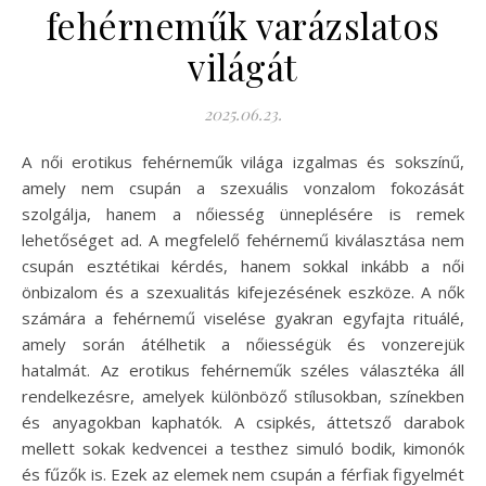
fehérneműk varázslatos
világát
2025.06.23.
A női erotikus fehérneműk világa izgalmas és sokszínű,
amely nem csupán a szexuális vonzalom fokozását
szolgálja, hanem a nőiesség ünneplésére is remek
lehetőséget ad. A megfelelő fehérnemű kiválasztása nem
csupán esztétikai kérdés, hanem sokkal inkább a női
önbizalom és a szexualitás kifejezésének eszköze. A nők
számára a fehérnemű viselése gyakran egyfajta rituálé,
amely során átélhetik a nőiességük és vonzerejük
hatalmát. Az erotikus fehérneműk széles választéka áll
rendelkezésre, amelyek különböző stílusokban, színekben
és anyagokban kaphatók. A csipkés, áttetsző darabok
mellett sokak kedvencei a testhez simuló bodik, kimonók
és fűzők is. Ezek az elemek nem csupán a férfiak figyelmét