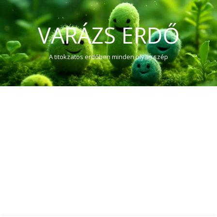
VARÁZS ERDŐ
A titokzatos erdőben minden olyan szép