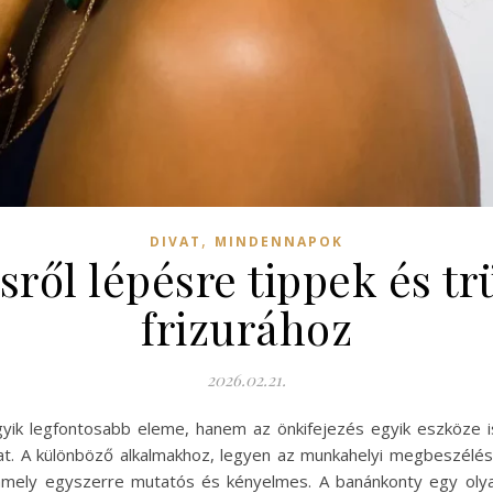
,
DIVAT
MINDENNAPOK
ről lépésre tippek és tr
frizurához
2026.02.21.
ik legfontosabb eleme, hanem az önkifejezés egyik eszköze is. 
at. A különböző alkalmakhoz, legyen az munkahelyi megbeszélés
 amely egyszerre mutatós és kényelmes. A banánkonty egy olyan 