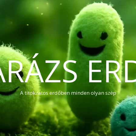
ARÁZS ER
A titokzatos erdőben minden olyan szép