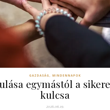
,
GAZDASÁG
MINDENNAPOK
ulása egymástól a sike
kulcsa
2026.06.19.