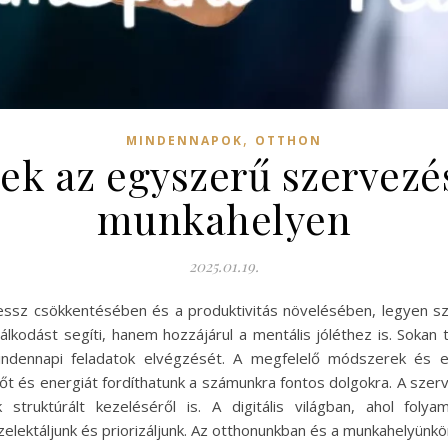
,
MINDENNAPOK
OTTHON
ek az egyszerű szervezé
munkahelyen
2025.01.19.
ssz csökkentésében és a produktivitás növelésében, legyen szó
lkodást segíti, hanem hozzájárul a mentális jóléthez is. Sokan 
indennapi feladatok elvégzését. A megfelelő módszerek és 
dőt és energiát fordíthatunk a számunkra fontos dolgokra. A szer
 struktúrált kezeléséről is. A digitális világban, ahol fol
elektáljunk és priorizáljunk. Az otthonunkban és a munkahelyünk