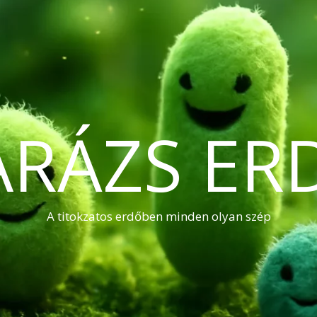
ARÁZS ER
A titokzatos erdőben minden olyan szép