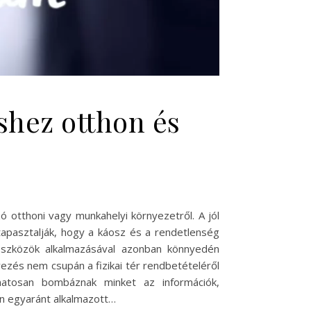
shez otthon és
 otthoni vagy munkahelyi környezetről. A jól
tapasztalják, hogy a káosz és a rendetlenség
eszközök alkalmazásával azonban könnyedén
vezés nem csupán a fizikai tér rendbetételéről
yamatosan bombáznak minket az információk,
ön egyaránt alkalmazott…