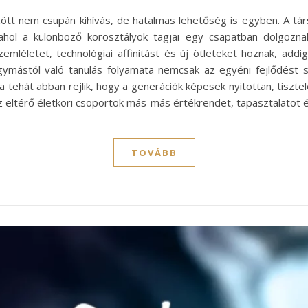
tt nem csupán kihívás, de hatalmas lehetőség is egyben. A tá
 ahol a különböző korosztályok tagjai egy csapatban dolgozn
szemléletet, technológiai affinitást és új ötleteket hoznak, ad
egymástól való tanulás folyamata nemcsak az egyéni fejlődést s
ga tehát abban rejlik, hogy a generációk képesek nyitottan, tisztel
 eltérő életkori csoportok más-más értékrendet, tapasztalatot
TOVÁBB