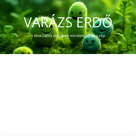
VARÁZS ERDŐ
A titokzatos erdőben minden olyan szép