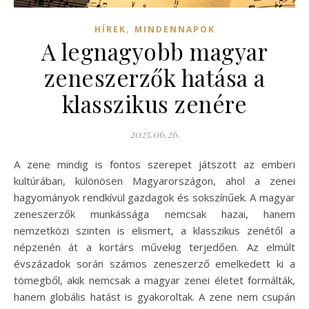
,
HÍREK
MINDENNAPOK
A legnagyobb magyar
zeneszerzők hatása a
klasszikus zenére
2025.06.26.
A zene mindig is fontos szerepet játszott az emberi
kultúrában, különösen Magyarországon, ahol a zenei
hagyományok rendkívül gazdagok és sokszínűek. A magyar
zeneszerzők munkássága nemcsak hazai, hanem
nemzetközi szinten is elismert, a klasszikus zenétől a
népzenén át a kortárs művekig terjedően. Az elmúlt
évszázadok során számos zeneszerző emelkedett ki a
tömegből, akik nemcsak a magyar zenei életet formálták,
hanem globális hatást is gyakoroltak. A zene nem csupán