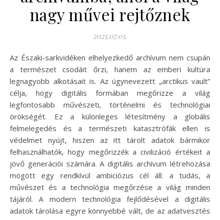
nagy művei rejtőznek
2025.07.05.
Az Északi-sarkvidéken elhelyezkedő archívum nem csupán
a természet csodáit őrzi, hanem az emberi kultúra
legnagyobb alkotásait is. Az úgynevezett „arctikus vault”
célja, hogy digitális formában megőrizze a világ
legfontosabb művészeti, történelmi és technológiai
örökségét. Ez a különleges létesítmény a globális
felmelegedés és a természeti katasztrófák ellen is
védelmet nyújt, hiszen az itt tárolt adatok bármikor
felhasználhatók, hogy megőrizzék a civilizáció értékeit a
jövő generációi számára. A digitális archívum létrehozása
mögött egy rendkívül ambiciózus cél áll: a tudás, a
művészet és a technológia megőrzése a világ minden
tájáról. A modern technológia fejlődésével a digitális
adatok tárolása egyre könnyebbé vált, de az adatvesztés