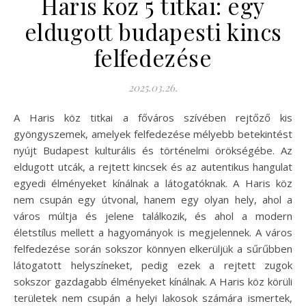
Haris köz 5 titkai: egy
eldugott budapesti kincs
felfedezése
2025.03.26.
A Haris köz titkai a főváros szívében rejtőző kis
gyöngyszemek, amelyek felfedezése mélyebb betekintést
nyújt Budapest kulturális és történelmi örökségébe. Az
eldugott utcák, a rejtett kincsek és az autentikus hangulat
egyedi élményeket kínálnak a látogatóknak. A Haris köz
nem csupán egy útvonal, hanem egy olyan hely, ahol a
város múltja és jelene találkozik, és ahol a modern
életstílus mellett a hagyományok is megjelennek. A város
felfedezése során sokszor könnyen elkerüljük a sűrűbben
látogatott helyszíneket, pedig ezek a rejtett zugok
sokszor gazdagabb élményeket kínálnak. A Haris köz körüli
területek nem csupán a helyi lakosok számára ismertek,