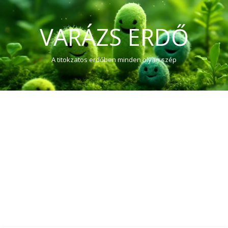
VARÁZS ERDŐ
A titokzatos erdőben minden olyan szép