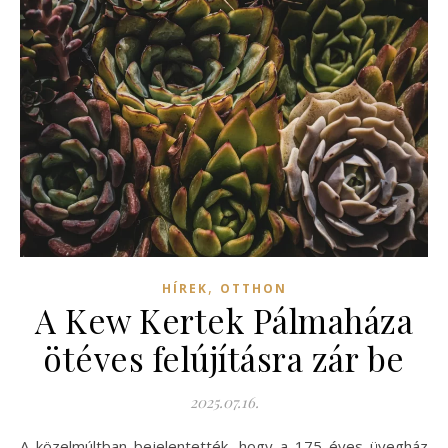
,
HÍREK
OTTHON
A Kew Kertek Pálmaháza
ötéves felújításra zár be
2025.07.16.
A közelmúltban bejelentették, hogy a 175 éves üvegház