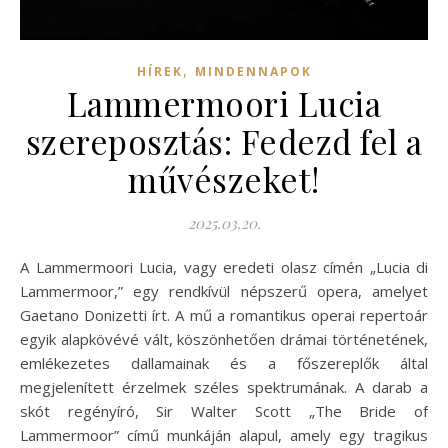
,
HÍREK
MINDENNAPOK
Lammermoori Lucia
szereposztás: Fedezd fel a
művészeket!
2025.03.20.
A Lammermoori Lucia, vagy eredeti olasz címén „Lucia di
Lammermoor,” egy rendkívül népszerű opera, amelyet
Gaetano Donizetti írt. A mű a romantikus operai repertoár
egyik alapkövévé vált, köszönhetően drámai történetének,
emlékezetes dallamainak és a főszereplők által
megjelenített érzelmek széles spektrumának. A darab a
skót regényíró, Sir Walter Scott „The Bride of
Lammermoor” című munkáján alapul, amely egy tragikus