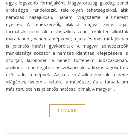
egyik legszebb formájaként. Magyarország gazdag zenei
örökséggel rendelkezik, tele olyan tehetségekkel, akik
nemcsak hazájukban, hanem világszerte elismerést
nyertek. A zeneszerzők, akik a magyar zenei tájat
formálták, nemcsak a klasszikus zene területén alkottak
maradandót, hanem a népzene, a jazz és más műfajokban
is jelentős hatást gyakoroltak. A magyar zeneszerzők
munkássága sokszor a nemzeti identitás kifejezésére is
szolgált, különösen a nehéz történelmi időszakokban,
amikor a zene segített összekapcsolni a közösségeket és
erőt adni a népnek. Az ő alkotásaik nemcsak a zene
világában, hanem a kultúra, a művészet és a társadalom
más területein is jelentős hatással bírnak. A magyar…
TOVÁBB