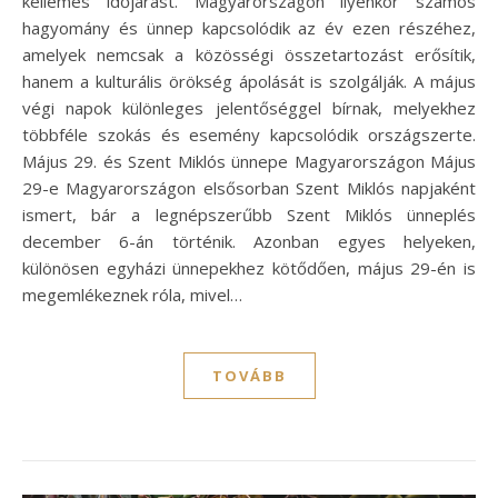
kellemes időjárást. Magyarországon ilyenkor számos
hagyomány és ünnep kapcsolódik az év ezen részéhez,
amelyek nemcsak a közösségi összetartozást erősítik,
hanem a kulturális örökség ápolását is szolgálják. A május
végi napok különleges jelentőséggel bírnak, melyekhez
többféle szokás és esemény kapcsolódik országszerte.
Május 29. és Szent Miklós ünnepe Magyarországon Május
29-e Magyarországon elsősorban Szent Miklós napjaként
ismert, bár a legnépszerűbb Szent Miklós ünneplés
december 6-án történik. Azonban egyes helyeken,
különösen egyházi ünnepekhez kötődően, május 29-én is
megemlékeznek róla, mivel…
TOVÁBB