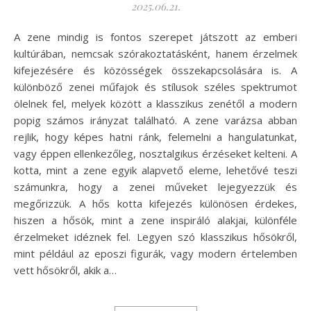
2025.06.21.
A zene mindig is fontos szerepet játszott az emberi
kultúrában, nemcsak szórakoztatásként, hanem érzelmek
kifejezésére és közösségek összekapcsolására is. A
különböző zenei műfajok és stílusok széles spektrumot
ölelnek fel, melyek között a klasszikus zenétől a modern
popig számos irányzat található. A zene varázsa abban
rejlik, hogy képes hatni ránk, felemelni a hangulatunkat,
vagy éppen ellenkezőleg, nosztalgikus érzéseket kelteni. A
kotta, mint a zene egyik alapvető eleme, lehetővé teszi
számunkra, hogy a zenei műveket lejegyezzük és
megőrizzük. A hős kotta kifejezés különösen érdekes,
hiszen a hősök, mint a zene inspiráló alakjai, különféle
érzelmeket idéznek fel. Legyen szó klasszikus hősökről,
mint például az eposzi figurák, vagy modern értelemben
vett hősökről, akik a…