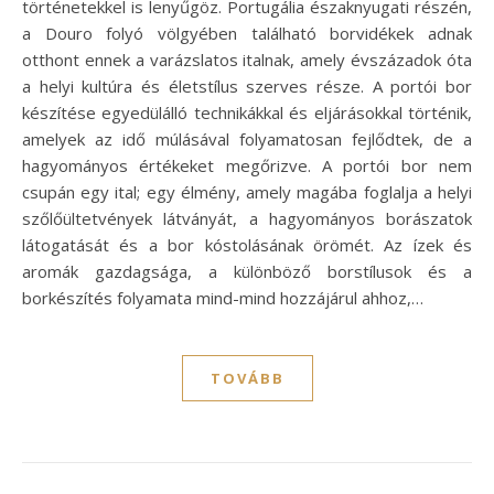
történetekkel is lenyűgöz. Portugália északnyugati részén,
a Douro folyó völgyében található borvidékek adnak
otthont ennek a varázslatos italnak, amely évszázadok óta
a helyi kultúra és életstílus szerves része. A portói bor
készítése egyedülálló technikákkal és eljárásokkal történik,
amelyek az idő múlásával folyamatosan fejlődtek, de a
hagyományos értékeket megőrizve. A portói bor nem
csupán egy ital; egy élmény, amely magába foglalja a helyi
szőlőültetvények látványát, a hagyományos borászatok
látogatását és a bor kóstolásának örömét. Az ízek és
aromák gazdagsága, a különböző borstílusok és a
borkészítés folyamata mind-mind hozzájárul ahhoz,…
TOVÁBB