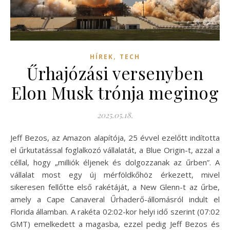
,
HÍREK
TECH
Űrhajózási versenyben
Elon Musk trónja meginog
2025.05.18.
Jeff Bezos, az Amazon alapítója, 25 évvel ezelőtt indította
el űrkutatással foglalkozó vállalatát, a Blue Origin-t, azzal a
céllal, hogy „milliók éljenek és dolgozzanak az űrben”. A
vállalat most egy új mérföldkőhöz érkezett, mivel
sikeresen fellőtte első rakétáját, a New Glenn-t az űrbe,
amely a Cape Canaveral Űrhaderő-állomásról indult el
Florida államban. A rakéta 02:02-kor helyi idő szerint (07:02
GMT) emelkedett a magasba, ezzel pedig Jeff Bezos és