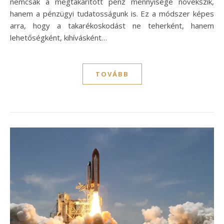
nemcsak a megtakarított pénz mennyisége növekszik,
hanem a pénzügyi tudatosságunk is. Ez a módszer képes
arra, hogy a takarékoskodást ne teherként, hanem
lehetőségként, kihívásként…
TOVÁBB