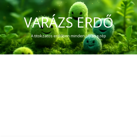
VARÁZS ERDŐ
A titokzatos erdőben minden olyan szép