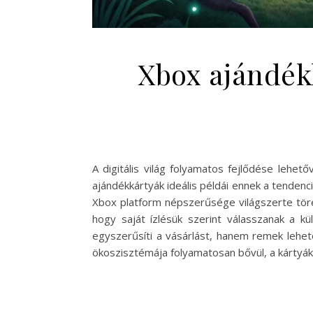
Xbox ajándékk
A digitális világ folyamatos fejlődése lehet
ajándékkártyák ideális példái ennek a tendenci
Xbox platform népszerűsége világszerte töre
hogy saját ízlésük szerint válasszanak a k
egyszerűsíti a vásárlást, hanem remek lehe
ökoszisztémája folyamatosan bővül, a kártyák 