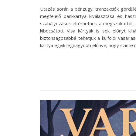
Utazás során a pénzügyi tranzakciók gördülé
megfelelő bankkártya kiválasztása és haszn
szabályozások eltérhetnek a megszokottól. 
kibocsátott Visa kártyák is sok előnyt kí
biztonságosabbá tehetjük a külföldi vásárlá
kártya egyik legnagyobb előnye, hogy szinte m