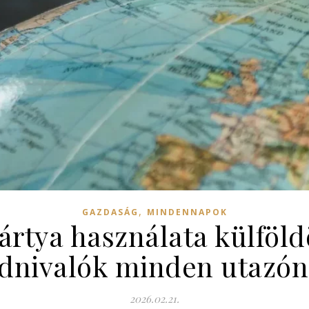
,
GAZDASÁG
MINDENNAPOK
kártya használata külföld
dnivalók minden utazó
2026.02.21.