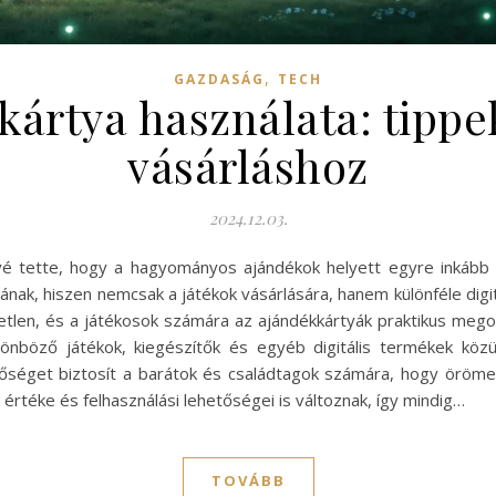
,
GAZDASÁG
TECH
ártya használata: tippe
vásárláshoz
2024.12.03.
ővé tette, hogy a hagyományos ajándékok helyett egyre inkább a
ának, hiszen nemcsak a játékok vásárlására, hanem különféle digit
tlen, és a játékosok számára az ajándékkártyák praktikus megold
ülönböző játékok, kiegészítők és egyéb digitális termékek köz
tőséget biztosít a barátok és családtagok számára, hogy öröme
értéke és felhasználási lehetőségei is változnak, így mindig…
TOVÁBB