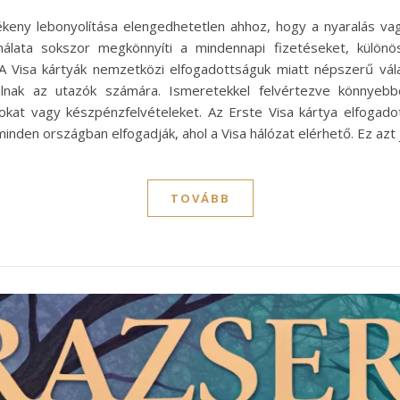
keny lebonyolítása elengedhetetlen ahhoz, hogy a nyaralás va
álata sokszor megkönnyíti a mindennapi fizetéseket, különös
A Visa kártyák nemzetközi elfogadottságuk miatt népszerű vála
nálnak az utazók számára. Ismeretekkel felvértezve könnyebbe
sokat vagy készpénzfelvételeket. Az Erste Visa kártya elfogado
inden országban elfogadják, ahol a Visa hálózat elérhető. Ez azt 
TOVÁBB