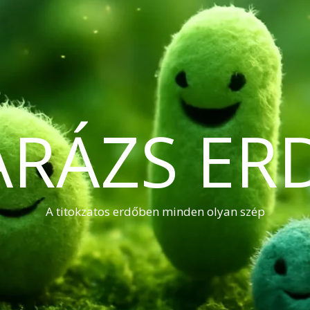
ARÁZS ER
A titokzatos erdőben minden olyan szép