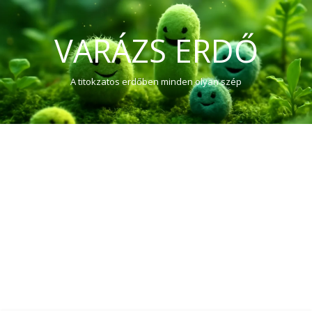
VARÁZS ERDŐ
A titokzatos erdőben minden olyan szép