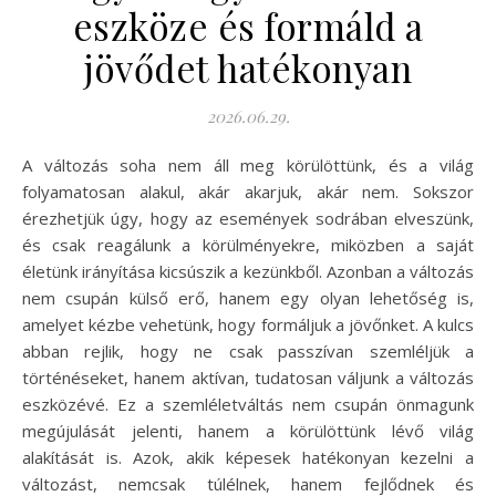
eszköze és formáld a
jövődet hatékonyan
2026.06.29.
A változás soha nem áll meg körülöttünk, és a világ
folyamatosan alakul, akár akarjuk, akár nem. Sokszor
érezhetjük úgy, hogy az események sodrában elveszünk,
és csak reagálunk a körülményekre, miközben a saját
életünk irányítása kicsúszik a kezünkből. Azonban a változás
nem csupán külső erő, hanem egy olyan lehetőség is,
amelyet kézbe vehetünk, hogy formáljuk a jövőnket. A kulcs
abban rejlik, hogy ne csak passzívan szemléljük a
történéseket, hanem aktívan, tudatosan váljunk a változás
eszközévé. Ez a szemléletváltás nem csupán önmagunk
megújulását jelenti, hanem a körülöttünk lévő világ
alakítását is. Azok, akik képesek hatékonyan kezelni a
változást, nemcsak túlélnek, hanem fejlődnek és