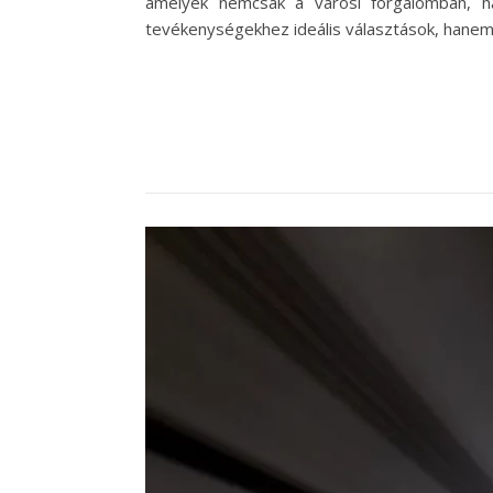
amelyek nemcsak a városi forgalomban, h
tevékenységekhez ideális választások, hanem 