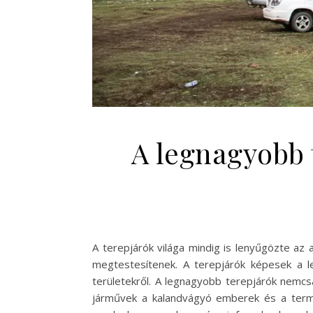
A legnagyobb 
A terepjárók világa mindig is lenyűgözte az
megtestesítenek. A terepjárók képesek a l
területekről. A legnagyobb terepjárók nemcs
járművek a kalandvágyó emberek és a termé