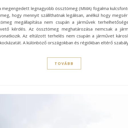
 a megengedett legnagyobb össztömeg (MMA) fogalma kulcsfonto
meg, hogy mennyit szállíthatnak legálisan, anélkül hogy megsé
tömeg megállapítása nem csupán a járművek terhelhetősége
apvető kérdés. Az össztömeg meghatározása nemcsak a járm
vonatkozik. Az eltúlzott terhelés nem csupán a járművet károsí
ek kockázatát. A különböző országokban és régiókban eltérő sza
TOVÁBB