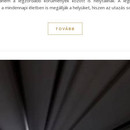
anem a legzordabb körülmények között is helytállnak. A le
a mindennapi életben is megállják a helyüket, hiszen az utazás 
TOVÁBB