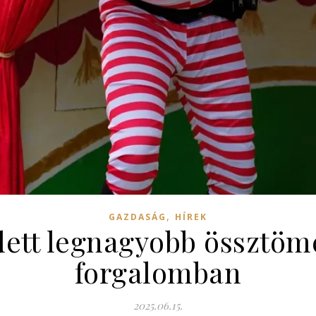
,
GAZDASÁG
HÍREK
ett legnagyobb össztöme
forgalomban
2025.06.15.