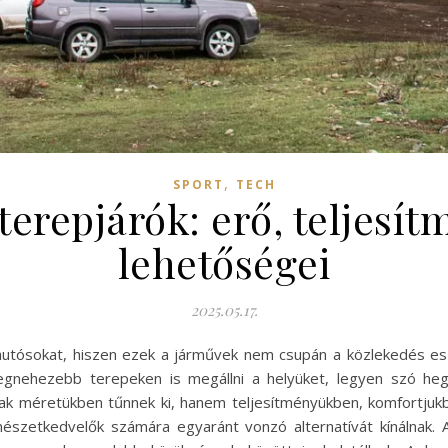
,
SPORT
TECH
terepjárók: erő, teljesít
lehetőségei
2025.05.17.
 autósokat, hiszen ezek a járművek nem csupán a közlekedés eszk
egnehezebb terepeken is megállni a helyüket, legyen szó heg
ak méretükben tűnnek ki, hanem teljesítményükben, komfortjukban
szetkedvelők számára egyaránt vonzó alternatívát kínálnak. 