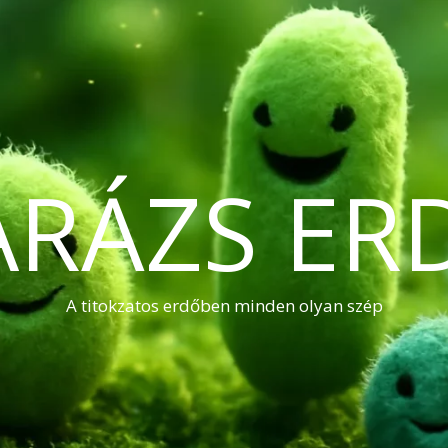
ARÁZS ER
A titokzatos erdőben minden olyan szép