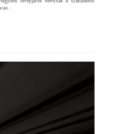
gnagyobb terepjárók nemcsak a szabadidős
során…