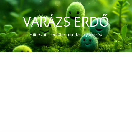
VARÁZS ERDŐ
A titokzatos erdőben minden olyan szép