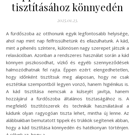
tisztításához könnyedén
2025.01.23.
A fürdőszoba az otthonunk egyik legfontosabb helyisége,
ahol nap mint nap felfrissülhetünk és ellazulhatunk. A kád,
mint a pihenés színtere, különösen nagy szerepet játszik a
relaxációban. Azonban a rendszeres használat során a kád
könnyen piszkosodhat, vízkő és egyéb szennyeződések
halmozódhatnak fel rajta. Éppen ezért elengedhetetlen,
hogy időnként tisztítsuk meg alaposan, hogy ne csak
esztétikai szempontból legyen vonzó, hanem higiénikus is.
A kád tisztítása nemcsak a külsejét javítja, hanem
hozzájárul a fürdőszoba általános tisztaságához is. A
megfelelő tisztítószerek és technikák használatával a
kádunk olyan ragyogóan tiszta lehet, mintha új lenne. Az
alábbiakban bemutatott tippek és trükkök segítenek abban,
hogy a kád tisztítása könnyedén és hatékonyan történjen.
A célunk az, hogy a…