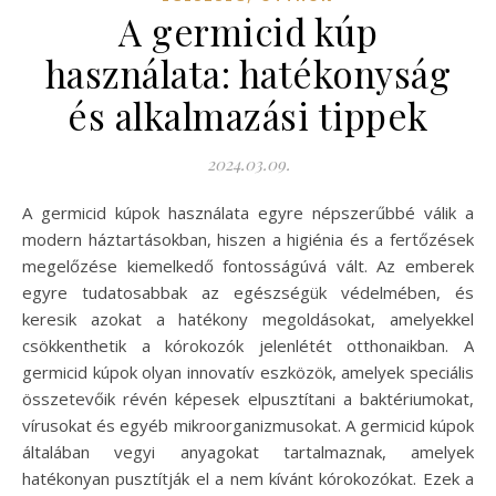
A germicid kúp
használata: hatékonyság
és alkalmazási tippek
2024.03.09.
A germicid kúpok használata egyre népszerűbbé válik a
modern háztartásokban, hiszen a higiénia és a fertőzések
megelőzése kiemelkedő fontosságúvá vált. Az emberek
egyre tudatosabbak az egészségük védelmében, és
keresik azokat a hatékony megoldásokat, amelyekkel
csökkenthetik a kórokozók jelenlétét otthonaikban. A
germicid kúpok olyan innovatív eszközök, amelyek speciális
összetevőik révén képesek elpusztítani a baktériumokat,
vírusokat és egyéb mikroorganizmusokat. A germicid kúpok
általában vegyi anyagokat tartalmaznak, amelyek
hatékonyan pusztítják el a nem kívánt kórokozókat. Ezek a