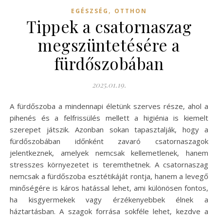
,
EGÉSZSÉG
OTTHON
Tippek a csatornaszag
megszüntetésére a
fürdőszobában
2025.01.19.
A fürdőszoba a mindennapi életünk szerves része, ahol a
pihenés és a felfrissülés mellett a higiénia is kiemelt
szerepet játszik. Azonban sokan tapasztalják, hogy a
fürdőszobában időnként zavaró csatornaszagok
jelentkeznek, amelyek nemcsak kellemetlenek, hanem
stresszes környezetet is teremthetnek. A csatornaszag
nemcsak a fürdőszoba esztétikáját rontja, hanem a levegő
minőségére is káros hatással lehet, ami különösen fontos,
ha kisgyermekek vagy érzékenyebbek élnek a
háztartásban. A szagok forrása sokféle lehet, kezdve a