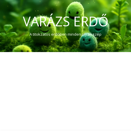
VARÁZS ERDŐ
A titokzatos erdőben minden olyan szép