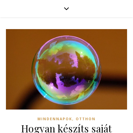
,
MINDENNAPOK
OTTHON
Hogyan készíts saját