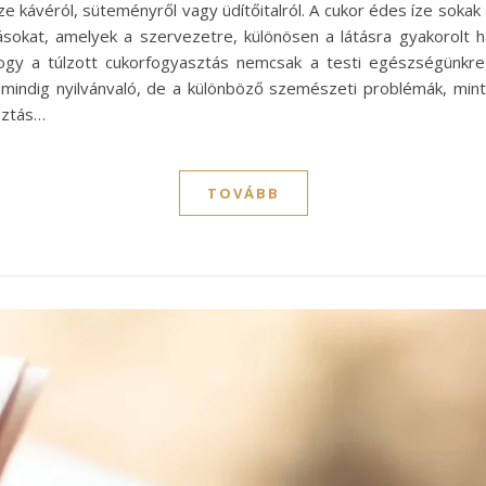
sze kávéról, süteményről vagy üdítőitalról. A cukor édes íze so
sokat, amelyek a szervezetre, különösen a látásra gyakorolt h
hogy a túlzott cukorfogyasztás nemcsak a testi egészségünkr
m mindig nyilvánvaló, de a különböző szemészeti problémák, mint
sztás…
TOVÁBB