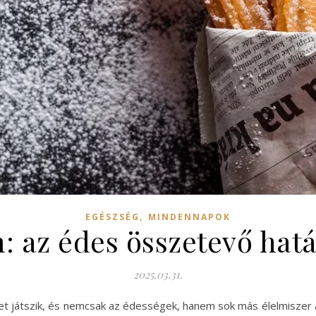
,
EGÉSZSÉG
MINDENNAPOK
 az édes összetevő hatá
2025.03.31.
et játszik, és nemcsak az édességek, hanem sok más élelmiszer