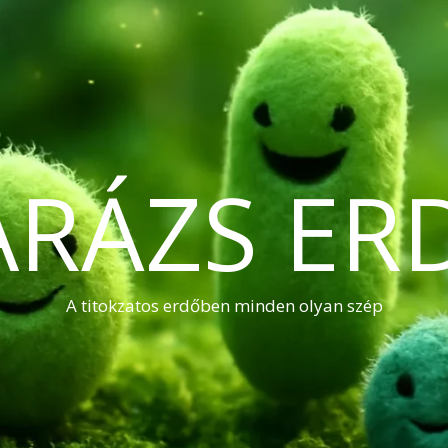
ARÁZS ER
A titokzatos erdőben minden olyan szép