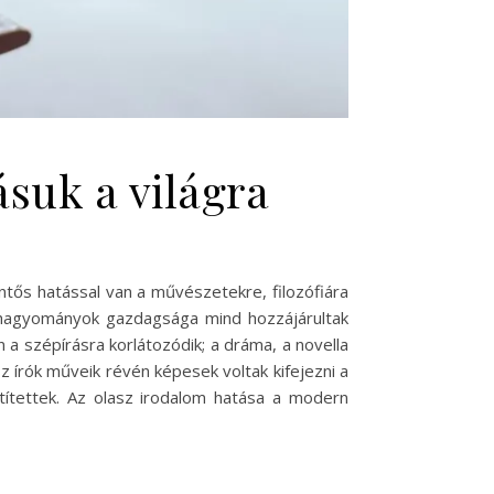
ásuk a világra
ntős hatással van a művészetekre, filozófiára
 hagyományok gazdagsága mind hozzájárultak
n a szépírásra korlátozódik; a dráma, a novella
z írók műveik révén képesek voltak kifejezni a
ítettek. Az olasz irodalom hatása a modern