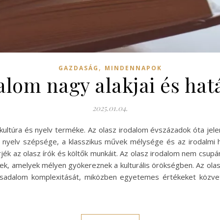
,
GAZDASÁG
MINDENNAPOK
alom nagy alakjai és hat
2025.01.04.
ultúra és nyelv terméke. Az olasz irodalom évszázadok óta jele
z nyelv szépsége, a klasszikus művek mélysége és az irodalmi
rjék az olasz írók és költők munkáit. Az olasz irodalom nem csupá
ttek, amelyek mélyen gyökereznek a kulturális örökségben. Az olas
ársadalom komplexitását, miközben egyetemes értékeket közvet