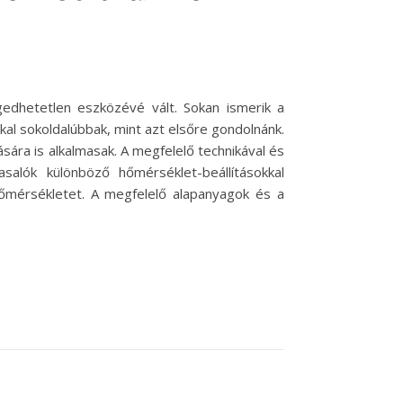
edhetetlen eszközévé vált. Sokan ismerik a
kal sokoldalúbbak, mint azt elsőre gondolnánk.
sára is alkalmasak. A megfelelő technikával és
salók különböző hőmérséklet-beállításokkal
hőmérsékletet. A megfelelő alapanyagok és a