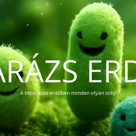
ARÁZS ER
A titokzatos erdőben minden olyan szép