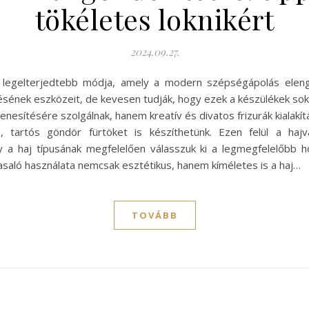
tökéletes loknikért
2024.09.27.
k legelterjedtebb módja, amely a modern szépségápolás eleng
ésének eszközeit, de kevesen tudják, hogy ezek a készülékek sok
nesítésére szolgálnak, hanem kreatív és divatos frizurák kialakítá
, tartós göndör fürtöket is készíthetünk. Ezen felül a hajva
y a haj típusának megfelelően válasszuk ki a legmegfelelőbb 
vasaló használata nemcsak esztétikus, hanem kíméletes is a haj…
TOVÁBB