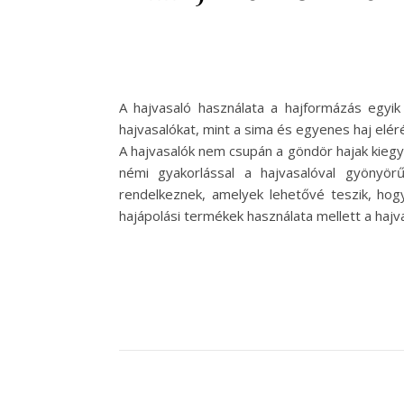
A hajvasaló használata a hajformázás egyi
hajvasalókat, mint a sima és egyenes haj elér
A hajvasalók nem csupán a göndör hajak kiegye
némi gyakorlással a hajvasalóval gyönyörű
rendelkeznek, amelyek lehetővé teszik, hog
hajápolási termékek használata mellett a haj