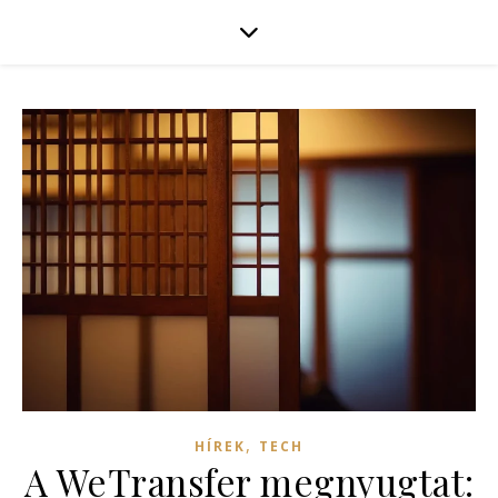
,
HÍREK
TECH
A WeTransfer megnyugtat: