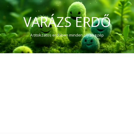
VARÁZS ERDŐ
A titokzatos erdőben minden olyan szép