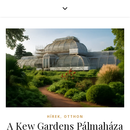
,
HÍREK
OTTHON
A Kew Gardens Pálmaháza