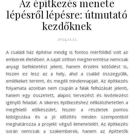
Az építkezés menete
lépésről lépésre: útmutató
kezdőknek
2024.11.12.
A családi ház építése mindig is fontos mérföldkő volt az
emberek életében. A saját otthon megteremtése nemcsak
anyagi befektetést jelent, hanem érzelmi kötődést is,
hiszen ez lesz az a hely, ahol a család összegyűlik,
emlékeket teremt, és megéli mindennapjait. Az építkezés
folyamata azonban nem csupán a falak felhúzását jelenti,
hanem egy összetett, alapos tervezést és kivitelezést
igénylő feladat. A sikeres építkezéshez nélkülözhetetlen a
megfelelő előkészület, hiszen a részletek pontos
kidolgozása és a jó időzítés minden szempontból
meghatározza a projekt végső kimenetelét. Az építkezés
során nemcsak a szakemberek, hanem az építtetők