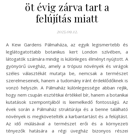
öt évig zárva tart a
felújítás miatt
2025.09.12.
A Kew Gardens Pálmaháza, az egyik legismertebb és
leglátogatottabb botanikus kert London szívében, a
látogatók számára mindig is különleges élményt nyújtott. A
gyönyörű üvegház, amely a trópusi növények és virágok
széles választékát mutatja be, nemcsak a természet
szerelmeseinek, hanem a tudomány iránt érdeklődőknek is
vonzó helyszín. A Pálmaház különlegessége abban rejlik,
hogy nem csupán esztétikai értékkel bír, hanem a botanikai
kutatások szempontjából is kiemelkedő fontosságú. Az
évek során a Pálmaház struktúrája és a benne található
növények is megkövetelték a karbantartást és a felújítást.
Az idő múlásával a természet erői és a környezeti
tényezők hatására a régi üvegház bizonyos részei