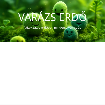
VARÁZS ERDŐ
A titokzatos erdőben minden olyan szép