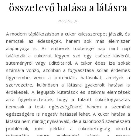
összetevő hatása a látásra
2025.03.31.
A modern táplálkozásban a cukor kulcsszerepet játszik, és
nemcsak az édességek, hanem sok más élelmiszer
alapanyaga is. Az emberek többsége nap mint nap
találkozik a cukorral, legyen szó egy csésze kávéról,
süteményről vagy üdítőitalról. A cukor édes íze sokak
számára vonzó, azonban a fogyasztása során érdemes
figyelembe venni a potenciális hatásokat, amelyek a
szervezetre, különösen a látásra gyakorolt hatásai is
érdekesek. A legújabb kutatások és szakmai elemzések
arra figyelmeztetnek, hogy a túlzott cukorfogyasztás
nemcsak a testi egészségünkre, hanem a szemünk
egészségére is negatív hatással lehet. A cukor hatása a
látásra nem mindig nyilvánvaló, de a különböző szemészeti
problémák, mint például a cukorbetegség okozta
retinopátia, egyre gyakoribbá válnak a magas