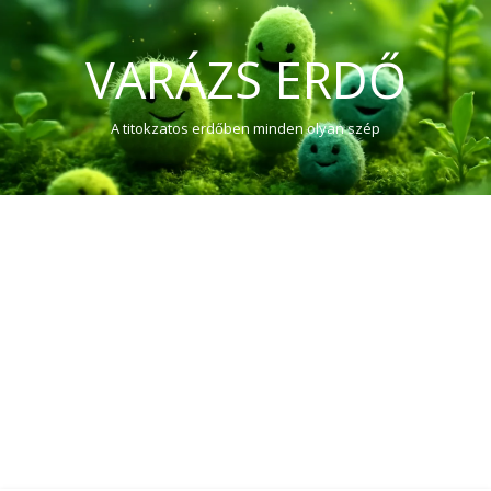
VARÁZS ERDŐ
A titokzatos erdőben minden olyan szép