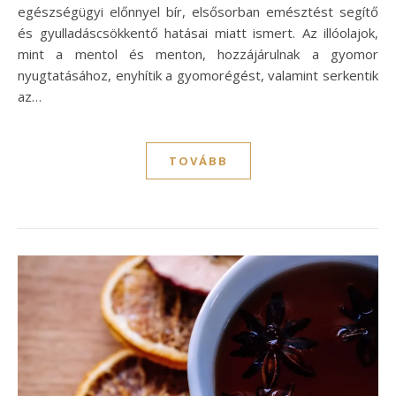
egészségügyi előnnyel bír, elsősorban emésztést segítő
és gyulladáscsökkentő hatásai miatt ismert. Az illóolajok,
mint a mentol és menton, hozzájárulnak a gyomor
nyugtatásához, enyhítik a gyomorégést, valamint serkentik
az…
TOVÁBB