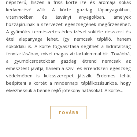
népszerű, hiszen a friss körte íze és aromája sokak
kedvencévé válik. A körte gazdag tápanyagokban,
vitaminokban és ásványi anyagokban, amelyek
hozzájárulnak a szervezet egészségének megőrzéséhez.
A gyümölcs természetes édes ízével sokféle desszert és
étel alapanyaga lehet, így nemcsak tápláló, hanem
sokoldalú is. A körte fogyasztása segíthet a hidratáltság
fenntartásában, mivel magas víztartalommal bír. Továbbá,
a gyümölcsrostokban gazdag étrend nemcsak az
emésztést javítja, hanem a szív- és érrendszeri egészség
védelmében is kulcsszerepet játszik. Érdemes tehát
beépíteni a körtét a mindennapi táplálkozásunkba, hogy
élvezhessük a benne rejlő jótékony hatásokat. A körte…
TOVÁBB