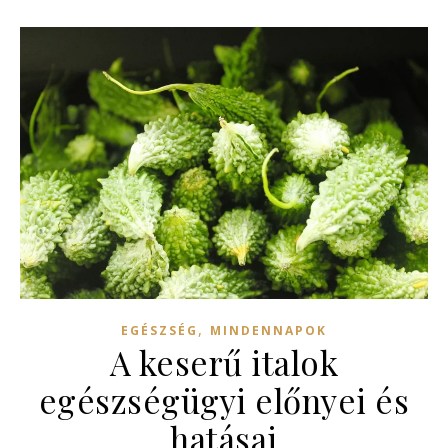
,
EGÉSZSÉG
MINDENNAPOK
A keserű italok
egészségügyi előnyei és
hatásai