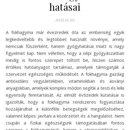
hatásai
2025.11.30.
A fokhagyma már évezredek óta az emberiség egyik
legkedveltebb és legtöbbet használt növénye, amely
nemcsak fűszerként, hanem gyógyhatásai miatt is nagy
figyelmet kap. Nem véletlen, hogy a népi gyógyászatban
mindig is fontos szerepet töltött be, hiszen számos
értékes hatóanyagot tartalmaz, amelyek támogatják a
szervezet egészséges működését. A fokhagyma gazdag
antioxidáns vegyületekben, vitaminokban és ásványi
anyagokban, amelyek komplex módon segítik a testi és lelki
egyensúly fenntartását. Az elmúlt évtizedek kutatásai is
igazolták, hogy a fokhagyma rendszeres fogyasztása
hozzájárulhat a különféle betegségek megelőzéséhez,
valamint képes javítani a közérzetet és a hangulatot. Nem
csupán a fizikai egészségünk támogatásában fontos
szerepe a fokhagymának, hanem a stresszoldásban, a