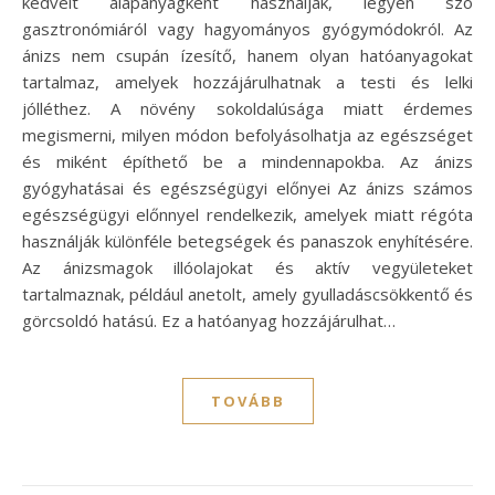
kedvelt alapanyagként használják, legyen szó
gasztronómiáról vagy hagyományos gyógymódokról. Az
ánizs nem csupán ízesítő, hanem olyan hatóanyagokat
tartalmaz, amelyek hozzájárulhatnak a testi és lelki
jólléthez. A növény sokoldalúsága miatt érdemes
megismerni, milyen módon befolyásolhatja az egészséget
és miként építhető be a mindennapokba. Az ánizs
gyógyhatásai és egészségügyi előnyei Az ánizs számos
egészségügyi előnnyel rendelkezik, amelyek miatt régóta
használják különféle betegségek és panaszok enyhítésére.
Az ánizsmagok illóolajokat és aktív vegyületeket
tartalmaznak, például anetolt, amely gyulladáscsökkentő és
görcsoldó hatású. Ez a hatóanyag hozzájárulhat…
TOVÁBB