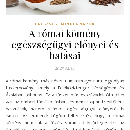
,
EGÉSZSÉG
MINDENNAPOK
A római kömény
egészségügyi előnyei és
hatásai
2025.02.16.
A római kömény, más néven Cuminum cyminum, egy olyan
fűszernövény, amely a Földközi-tenger térségében és
Ázsiában őshonos. Ez a fűszer már évszázadok óta jelen
van az emberi táplálkozásban, és nem csupán ízesítőként
használják, hanem számos egészségügyi előnyéről is
ismert. Az emberek régóta felfedezték, hogy a római
kömény nemcsak a főzés során ad különleges ízt az
ételekhez, hanem gyógyító tulajdonságai révén is