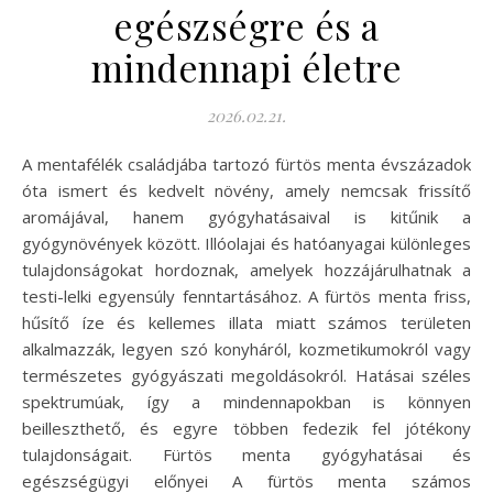
egészségre és a
mindennapi életre
2026.02.21.
A mentafélék családjába tartozó fürtös menta évszázadok
óta ismert és kedvelt növény, amely nemcsak frissítő
aromájával, hanem gyógyhatásaival is kitűnik a
gyógynövények között. Illóolajai és hatóanyagai különleges
tulajdonságokat hordoznak, amelyek hozzájárulhatnak a
testi-lelki egyensúly fenntartásához. A fürtös menta friss,
hűsítő íze és kellemes illata miatt számos területen
alkalmazzák, legyen szó konyháról, kozmetikumokról vagy
természetes gyógyászati megoldásokról. Hatásai széles
spektrumúak, így a mindennapokban is könnyen
beilleszthető, és egyre többen fedezik fel jótékony
tulajdonságait. Fürtös menta gyógyhatásai és
egészségügyi előnyei A fürtös menta számos