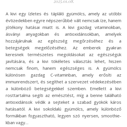
2025.01.08.
A kivi egy ízletes és tápláló gyümölcs, amely az utóbbi
évtizedekben egyre népszerűbbé vált nemcsak íze, hanem
jótékony hatásai miatt is. A kivi gazdag vitaminokban,
ásványi anyagokban és antioxidánsokban, amelyek
hozzájárulnak az egészség megőrzéséhez és a
betegségek megelőzéséhez. Az emberek gyakran
keresnek természetes megoldásokat az egészségük
javítására, és a kivi tökéletes választás lehet, hiszen
nemcsak finom, hanem egészséges is. A gyümölcs
különösen gazdag C-vitaminban, amely erősíti az
immunrendszert, és segíthet a szervezet védekezésében
a különböző betegségekkel szemben. Emellett a kivi
rosttartalma segíti az emésztést, míg a benne található
antioxidánsok védik a sejteket a szabad gyökök káros
hatásaitól. A kivi sokoldalú gyümölcs, amely különböző
formákban fogyasztható, legyen szó nyersen, smoothie-
kban vagy…