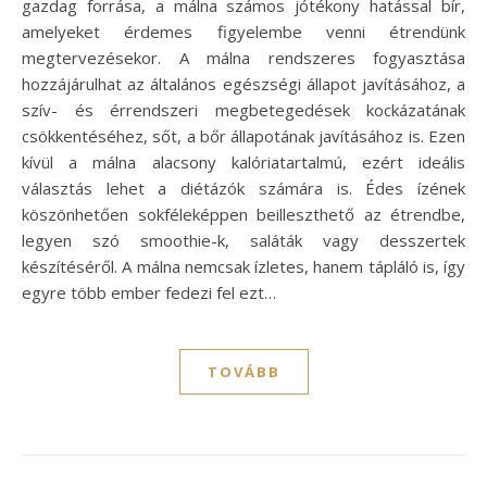
gazdag forrása, a málna számos jótékony hatással bír,
amelyeket érdemes figyelembe venni étrendünk
megtervezésekor. A málna rendszeres fogyasztása
hozzájárulhat az általános egészségi állapot javításához, a
szív- és érrendszeri megbetegedések kockázatának
csökkentéséhez, sőt, a bőr állapotának javításához is. Ezen
kívül a málna alacsony kalóriatartalmú, ezért ideális
választás lehet a diétázók számára is. Édes ízének
köszönhetően sokféleképpen beilleszthető az étrendbe,
legyen szó smoothie-k, saláták vagy desszertek
készítéséről. A málna nemcsak ízletes, hanem tápláló is, így
egyre több ember fedezi fel ezt…
TOVÁBB