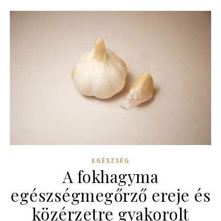
EGÉSZSÉG
A fokhagyma
egészségmegőrző ereje és
közérzetre gyakorolt