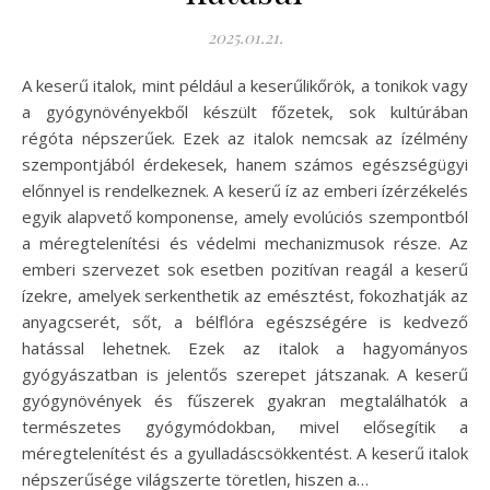
2025.01.21.
A keserű italok, mint például a keserűlikőrök, a tonikok vagy
a gyógynövényekből készült főzetek, sok kultúrában
régóta népszerűek. Ezek az italok nemcsak az ízélmény
szempontjából érdekesek, hanem számos egészségügyi
előnnyel is rendelkeznek. A keserű íz az emberi ízérzékelés
egyik alapvető komponense, amely evolúciós szempontból
a méregtelenítési és védelmi mechanizmusok része. Az
emberi szervezet sok esetben pozitívan reagál a keserű
ízekre, amelyek serkenthetik az emésztést, fokozhatják az
anyagcserét, sőt, a bélflóra egészségére is kedvező
hatással lehetnek. Ezek az italok a hagyományos
gyógyászatban is jelentős szerepet játszanak. A keserű
gyógynövények és fűszerek gyakran megtalálhatók a
természetes gyógymódokban, mivel elősegítik a
méregtelenítést és a gyulladáscsökkentést. A keserű italok
népszerűsége világszerte töretlen, hiszen a…