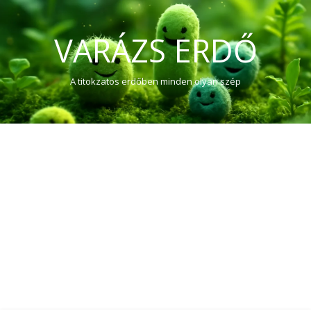
VARÁZS ERDŐ
A titokzatos erdőben minden olyan szép