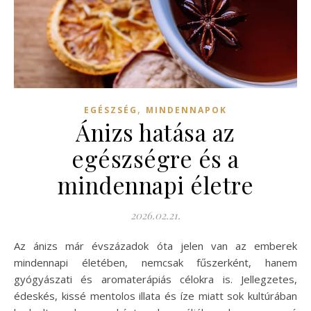
,
EGÉSZSÉG
MINDENNAPOK
Ánizs hatása az
egészségre és a
mindennapi életre
2026.02.21.
Az ánizs már évszázadok óta jelen van az emberek
mindennapi életében, nemcsak fűszerként, hanem
gyógyászati és aromaterápiás célokra is. Jellegzetes,
édeskés, kissé mentolos illata és íze miatt sok kultúrában