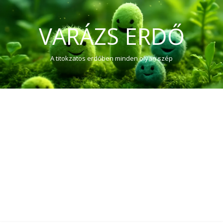
VARÁZS ERDŐ
A titokzatos erdőben minden olyan szép