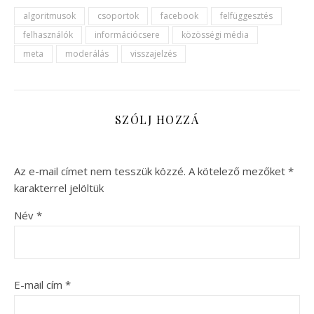
algoritmusok
csoportok
facebook
felfüggesztés
felhasználók
információcsere
közösségi média
meta
moderálás
visszajelzés
SZÓLJ HOZZÁ
Az e-mail címet nem tesszük közzé.
A kötelező mezőket
*
karakterrel jelöltük
Név
*
E-mail cím
*