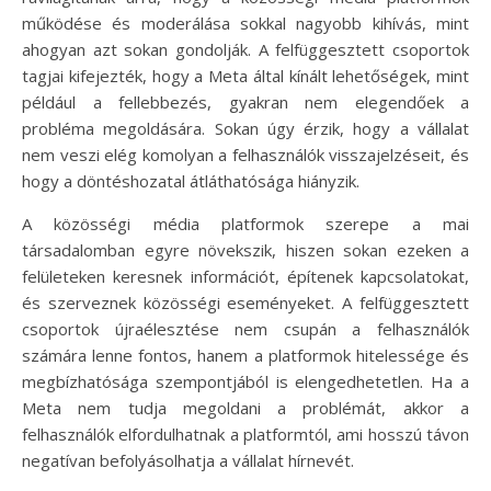
működése és moderálása sokkal nagyobb kihívás, mint
ahogyan azt sokan gondolják. A felfüggesztett csoportok
tagjai kifejezték, hogy a Meta által kínált lehetőségek, mint
például a fellebbezés, gyakran nem elegendőek a
probléma megoldására. Sokan úgy érzik, hogy a vállalat
nem veszi elég komolyan a felhasználók visszajelzéseit, és
hogy a döntéshozatal átláthatósága hiányzik.
A közösségi média platformok szerepe a mai
társadalomban egyre növekszik, hiszen sokan ezeken a
felületeken keresnek információt, építenek kapcsolatokat,
és szerveznek közösségi eseményeket. A felfüggesztett
csoportok újraélesztése nem csupán a felhasználók
számára lenne fontos, hanem a platformok hitelessége és
megbízhatósága szempontjából is elengedhetetlen. Ha a
Meta nem tudja megoldani a problémát, akkor a
felhasználók elfordulhatnak a platformtól, ami hosszú távon
negatívan befolyásolhatja a vállalat hírnevét.