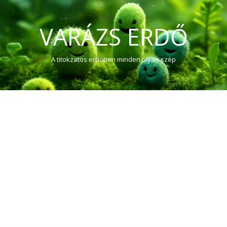
VARÁZS ERDŐ
A titokzatos erdőben minden olyan szép