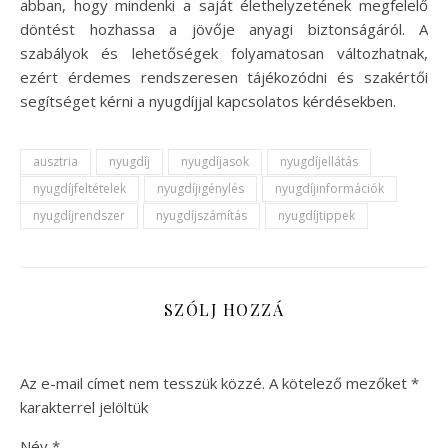
abban, hogy mindenki a saját élethelyzetének megfelelő
döntést hozhassa a jövője anyagi biztonságáról. A
szabályok és lehetőségek folyamatosan változhatnak,
ezért érdemes rendszeresen tájékozódni és szakértői
segítséget kérni a nyugdíjjal kapcsolatos kérdésekben.
ausztria
nyugdíj
nyugdíjasok
nyugdíjellátás
nyugdíjfeltételek
nyugdíjigénylés
nyugdíjinformációk
nyugdíjrendszer
nyugdíjszámítás
nyugdíjtippek
SZÓLJ HOZZÁ
Az e-mail címet nem tesszük közzé.
A kötelező mezőket
*
karakterrel jelöltük
Név
*