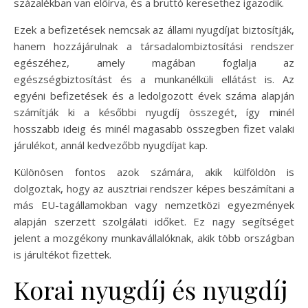
százalékban van előírva, és a bruttó keresethez igazodik.
Ezek a befizetések nemcsak az állami nyugdíjat biztosítják,
hanem hozzájárulnak a társadalombiztosítási rendszer
egészéhez, amely magában foglalja az
egészségbiztosítást és a munkanélküli ellátást is. Az
egyéni befizetések és a ledolgozott évek száma alapján
számítják ki a későbbi nyugdíj összegét, így minél
hosszabb ideig és minél magasabb összegben fizet valaki
járulékot, annál kedvezőbb nyugdíjat kap.
Különösen fontos azok számára, akik külföldön is
dolgoztak, hogy az ausztriai rendszer képes beszámítani a
más EU-tagállamokban vagy nemzetközi egyezmények
alapján szerzett szolgálati időket. Ez nagy segítséget
jelent a mozgékony munkavállalóknak, akik több országban
is járultékot fizettek.
Korai nyugdíj és nyugdíj