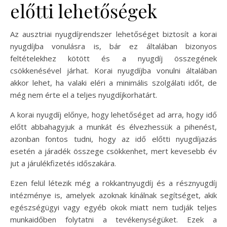
előtti lehetőségek
Az ausztriai nyugdíjrendszer lehetőséget biztosít a korai
nyugdíjba vonulásra is, bár ez általában bizonyos
feltételekhez kötött és a nyugdíj összegének
csökkenésével járhat. Korai nyugdíjba vonulni általában
akkor lehet, ha valaki eléri a minimális szolgálati időt, de
még nem érte el a teljes nyugdíjkorhatárt.
A korai nyugdíj előnye, hogy lehetőséget ad arra, hogy idő
előtt abbahagyjuk a munkát és élvezhessük a pihenést,
azonban fontos tudni, hogy az idő előtti nyugdíjazás
esetén a járadék összege csökkenhet, mert kevesebb év
jut a járulékfizetés időszakára.
Ezen felül létezik még a rokkantnyugdíj és a résznyugdíj
intézménye is, amelyek azoknak kínálnak segítséget, akik
egészségügyi vagy egyéb okok miatt nem tudják teljes
munkaidőben folytatni a tevékenységüket. Ezek a