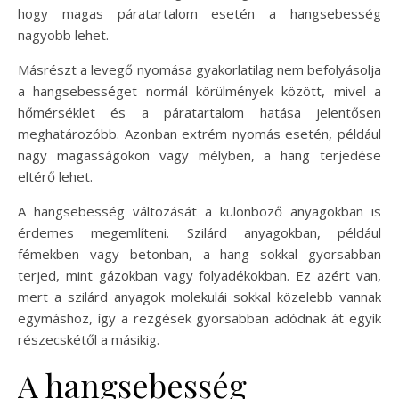
hogy magas páratartalom esetén a hangsebesség
nagyobb lehet.
Másrészt a levegő nyomása gyakorlatilag nem befolyásolja
a hangsebességet normál körülmények között, mivel a
hőmérséklet és a páratartalom hatása jelentősen
meghatározóbb. Azonban extrém nyomás esetén, például
nagy magasságokon vagy mélyben, a hang terjedése
eltérő lehet.
A hangsebesség változását a különböző anyagokban is
érdemes megemlíteni. Szilárd anyagokban, például
fémekben vagy betonban, a hang sokkal gyorsabban
terjed, mint gázokban vagy folyadékokban. Ez azért van,
mert a szilárd anyagok molekulái sokkal közelebb vannak
egymáshoz, így a rezgések gyorsabban adódnak át egyik
részecskétől a másikig.
A hangsebesség