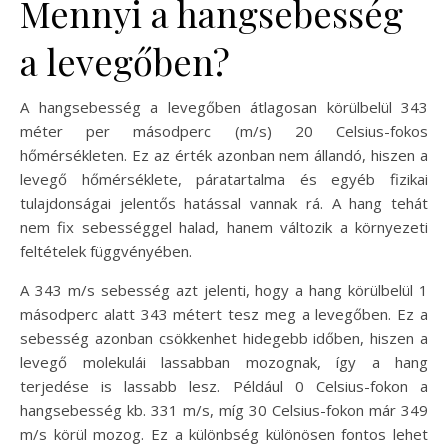
Mennyi a hangsebesség
a levegőben?
A hangsebesség a levegőben átlagosan körülbelül 343
méter per másodperc (m/s) 20 Celsius-fokos
hőmérsékleten. Ez az érték azonban nem állandó, hiszen a
levegő hőmérséklete, páratartalma és egyéb fizikai
tulajdonságai jelentős hatással vannak rá. A hang tehát
nem fix sebességgel halad, hanem változik a környezeti
feltételek függvényében.
A 343 m/s sebesség azt jelenti, hogy a hang körülbelül 1
másodperc alatt 343 métert tesz meg a levegőben. Ez a
sebesség azonban csökkenhet hidegebb időben, hiszen a
levegő molekulái lassabban mozognak, így a hang
terjedése is lassabb lesz. Például 0 Celsius-fokon a
hangsebesség kb. 331 m/s, míg 30 Celsius-fokon már 349
m/s körül mozog. Ez a különbség különösen fontos lehet