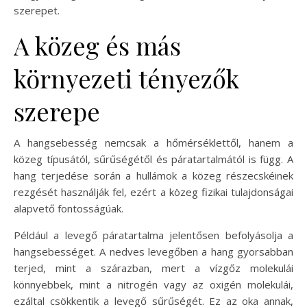
szerepet.
A közeg és más
környezeti tényezők
szerepe
A hangsebesség nemcsak a hőmérséklettől, hanem a
közeg típusától, sűrűségétől és páratartalmától is függ. A
hang terjedése során a hullámok a közeg részecskéinek
rezgését használják fel, ezért a közeg fizikai tulajdonságai
alapvető fontosságúak.
Például a levegő páratartalma jelentősen befolyásolja a
hangsebességet. A nedves levegőben a hang gyorsabban
terjed, mint a szárazban, mert a vízgőz molekulái
könnyebbek, mint a nitrogén vagy az oxigén molekulái,
ezáltal csökkentik a levegő sűrűségét. Ez az oka annak,