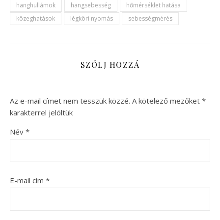
hanghullámok
hangsebesség
hőmérséklet hatása
közeghatások
légköri nyomás
sebességmérés
SZÓLJ HOZZÁ
Az e-mail címet nem tesszük közzé.
A kötelező mezőket
*
karakterrel jelöltük
Név
*
E-mail cím
*