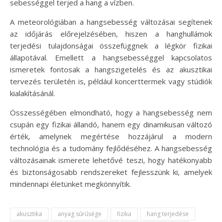
sebességgel terjed a hang a vízben.
A meteorológiában a hangsebesség változásai segítenek
az időjárás előrejelzésében, hiszen a hanghullámok
terjedési tulajdonságai összefüggnek a légkör fizikai
állapotával. Emellett a hangsebességgel kapcsolatos
ismeretek fontosak a hangszigetelés és az akusztikai
tervezés területén is, például koncerttermek vagy stúdiók
kialakításánál.
Összességében elmondható, hogy a hangsebesség nem
csupán egy fizikai állandó, hanem egy dinamikusan változó
érték, amelynek megértése hozzájárul a modern
technológia és a tudomány fejlődéséhez. A hangsebesség
változásainak ismerete lehetővé teszi, hogy hatékonyabb
és biztonságosabb rendszereket fejlesszünk ki, amelyek
mindennapi életünket megkönnyítik.
akusztika
anyag sűrűsége
fizika
hang terjedése