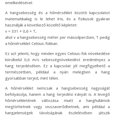
emelkedésével.
A hangsebesség és a hőmérséklet közötti kapcsolatot
matematikailag is le lehet írni, és a fizikusok gyakran
használják a következő közelítő képletet:
v = 331 + 0,6 × T,
ahol v a hangsebesség méter per másodpercben, T pedig
a hőmérséklet Celsius-fokban.
Ez azt jelenti, hogy minden egyes Celsius-fok növekedése
körülbelül 0,6 m/s sebességnövekedést eredményez a
hang terjedésében. Ez a kapcsolat jól megfigyelhető a
természetben, például a nyári melegben a hang
gyorsabban terjed, mint télen.
A hőmérséklet nemcsak a hangsebesség nagyságát
befolyásolja, hanem a hang terjedési irányát is. A levegő
hőmérsékletének változása miatt a hanghullámok
megtörhetnek vagy visszaverődhetnek, ami például a
hangjelenségek távolságának észlelésében játszik