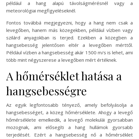
például a hang alapú távolságmérésnél vagy a
meteorológiai megfigyeléseknél.
Fontos továbbá megjegyezni, hogy a hang nem csak a
levegőben, hanem más közegekben, például vízben vagy
szilárd anyagokban is terjed. Ezekben a közegben a
hangsebesség jelentősen eltér a levegőben mérttől.
Például vízben a hangsebesség akár 1500 m/s is lehet, ami
több mint négyszerese a levegőben mért értéknek.
A hőmérséklet hatása a
hangsebességre
Az egyik legfontosabb tényező, amely befolyásolja a
hangsebességet, a közeg hőmérséklete. Ahogy a levegő
hőmérséklete emelkedik, a levegő molekulái gyorsabban
mozognak, ami elősegíti a hang hullámok gyorsabb
terjedését. Ezért a hangsebesség nő a hőmérséklet