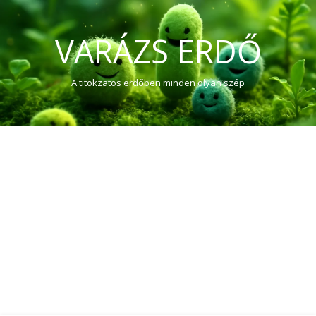
VARÁZS ERDŐ
A titokzatos erdőben minden olyan szép