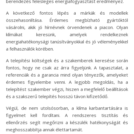
berendezés felesleges energiafogyasztást eredményez.
A következő fontos lépés a márkák és modellek
összehasonlítása. Érdemes megbízható gyártóktól
vásárolni, akik jó hírnévnek örvendenek a piacon. Olyan
klímákat keresünk, amelyek rendelkeznek
energiahatékonysági tanúsítványokkal és jó véleményekkel
a felhasználók körében.
A telepítési költségek és a szakemberek keresése során
fontos, hogy ne csak az árra figyeljünk. A tapasztalat, a
referenciák és a garancia mind olyan tényezők, amelyeket
érdemes figyelembe venni. A legjobb megoldás, ha a
telepítést szakember végzi, hiszen a megfelelő beállítások
és a szakszerű telepítés hosszú távon kifizetődő.
Végül, de nem utolsósorban, a klíma karbantartására is
figyelmet kell fordítani. A rendszeres tisztítás és
ellenőrzés segít megőrizni a készülék hatékonyságát és
meghosszabbítja annak élettartamát.