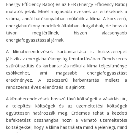
Energy Efficiency Ratio) és az EER (Energy Efficiency Ratio)
mutatók jelzik. Minél magasabb ezeknek az értékeknek a
száma, annál hatékonyabban működik a klíma. A korszerű,
energiahatékony modellek általában drágábbak, de hosszú
távon megtérülnek, hiszen alacsonyabb
energiafogyasztással járnak.
A klímaberendezések karbantartása is kulcsszerepet
játszik az energiahatékonyság fenntartásában. Rendszeres
szűrőtisztítás és karbantartás nélkül a klíma teljesítménye
csökkenhet, ami magasabb energiafogyasztást
eredményez. A szakszerű karbantartás mellett a
rendszeres éves ellenőrzés is ajánlott.
A klímaberendezések hosszú távú költségeit a vásárlási ár,
a telepítési költségek és az üzemeltetési költségek
együttesen határozzák meg. Érdemes tehát a kezdeti
befektetést összhangba hozni a várható üzemeltetési
költségekkel, hogy a klíma használata mind a jelenlegi, mind