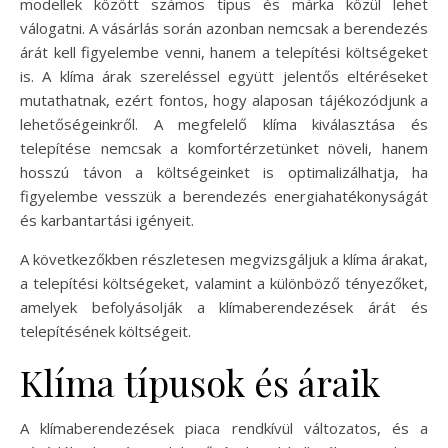
modellek között számos típus és márka közül lehet
válogatni. A vásárlás során azonban nemcsak a berendezés
árát kell figyelembe venni, hanem a telepítési költségeket
is. A klíma árak szereléssel együtt jelentős eltéréseket
mutathatnak, ezért fontos, hogy alaposan tájékozódjunk a
lehetőségeinkről. A megfelelő klíma kiválasztása és
telepítése nemcsak a komfortérzetünket növeli, hanem
hosszú távon a költségeinket is optimalizálhatja, ha
figyelembe vesszük a berendezés energiahatékonyságát
és karbantartási igényeit.
A következőkben részletesen megvizsgáljuk a klíma árakat,
a telepítési költségeket, valamint a különböző tényezőket,
amelyek befolyásolják a klímaberendezések árát és
telepítésének költségeit.
Klíma típusok és áraik
A klímaberendezések piaca rendkívül változatos, és a