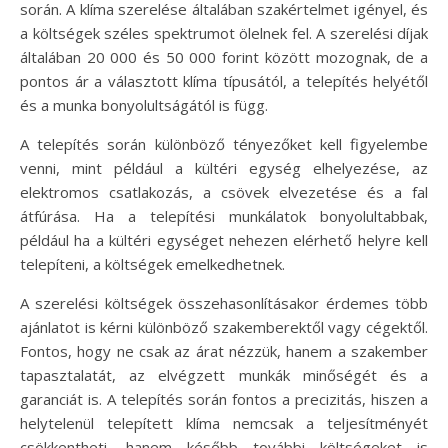
során. A klíma szerelése általában szakértelmet igényel, és
a költségek széles spektrumot ölelnek fel. A szerelési díjak
általában 20 000 és 50 000 forint között mozognak, de a
pontos ár a választott klíma típusától, a telepítés helyétől
és a munka bonyolultságától is függ.
A telepítés során különböző tényezőket kell figyelembe
venni, mint például a kültéri egység elhelyezése, az
elektromos csatlakozás, a csövek elvezetése és a fal
átfúrása. Ha a telepítési munkálatok bonyolultabbak,
például ha a kültéri egységet nehezen elérhető helyre kell
telepíteni, a költségek emelkedhetnek.
A szerelési költségek összehasonlításakor érdemes több
ajánlatot is kérni különböző szakemberektől vagy cégektől.
Fontos, hogy ne csak az árat nézzük, hanem a szakember
tapasztalatát, az elvégzett munkák minőségét és a
garanciát is. A telepítés során fontos a precizitás, hiszen a
helytelenül telepített klíma nemcsak a teljesítményét
csökkentheti, hanem később további költségeket is