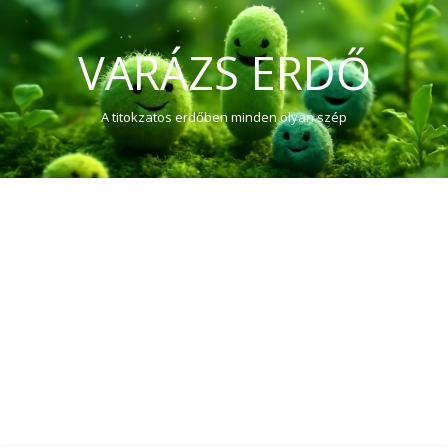
VARÁZS ERDŐ
A titokzatos erdőben minden olyan szép