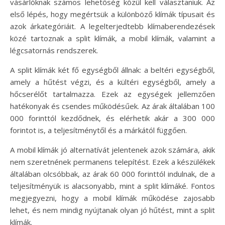
vásárlóknak számos lehetőség közül kell választaniuk. Az
első lépés, hogy megértsük a különböző klímák típusait és
azok árkategóriáit. A legelterjedtebb klímaberendezések
közé tartoznak a split klímák, a mobil klímák, valamint a
légcsatornás rendszerek.
A split klímák két fő egységből állnak: a beltéri egységből,
amely a hűtést végzi, és a kültéri egységből, amely a
hőcserélőt tartalmazza. Ezek az egységek jellemzően
hatékonyak és csendes működésűek. Az árak általában 100
000 forinttól kezdődnek, és elérhetik akár a 300 000
forintot is, a teljesítménytől és a márkától függően.
A mobil klímák jó alternatívát jelentenek azok számára, akik
nem szeretnének permanens telepítést. Ezek a készülékek
általában olcsóbbak, az árak 60 000 forinttól indulnak, de a
teljesítményük is alacsonyabb, mint a split klímáké. Fontos
megjegyezni, hogy a mobil klímák működése zajosabb
lehet, és nem mindig nyújtanak olyan jó hűtést, mint a split
klímák.