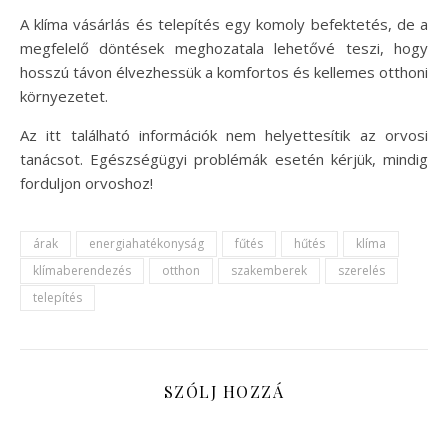
A klíma vásárlás és telepítés egy komoly befektetés, de a
megfelelő döntések meghozatala lehetővé teszi, hogy
hosszú távon élvezhessük a komfortos és kellemes otthoni
környezetet.
Az itt található információk nem helyettesítik az orvosi
tanácsot. Egészségügyi problémák esetén kérjük, mindig
forduljon orvoshoz!
árak
energiahatékonyság
fűtés
hűtés
klíma
klímaberendezés
otthon
szakemberek
szerelés
telepítés
SZÓLJ HOZZÁ