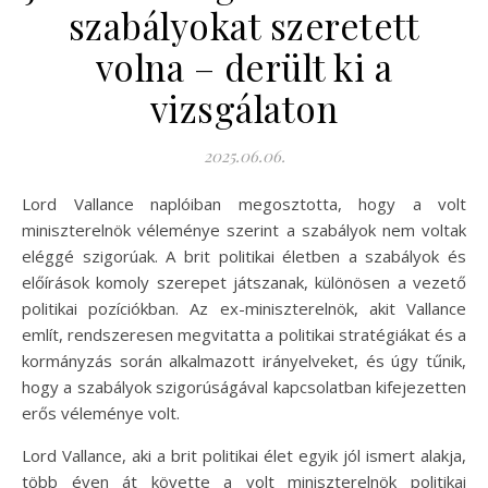
szabályokat szeretett
volna – derült ki a
vizsgálaton
2025.06.06.
Lord Vallance naplóiban megosztotta, hogy a volt
miniszterelnök véleménye szerint a szabályok nem voltak
eléggé szigorúak. A brit politikai életben a szabályok és
előírások komoly szerepet játszanak, különösen a vezető
politikai pozíciókban. Az ex-miniszterelnök, akit Vallance
említ, rendszeresen megvitatta a politikai stratégiákat és a
kormányzás során alkalmazott irányelveket, és úgy tűnik,
hogy a szabályok szigorúságával kapcsolatban kifejezetten
erős véleménye volt.
Lord Vallance, aki a brit politikai élet egyik jól ismert alakja,
több éven át követte a volt miniszterelnök politikai