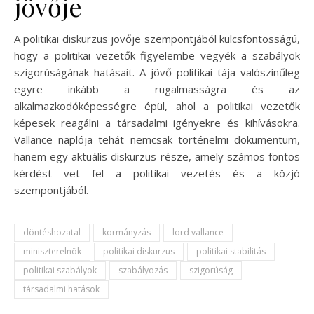
jövője
A politikai diskurzus jövője szempontjából kulcsfontosságú,
hogy a politikai vezetők figyelembe vegyék a szabályok
szigorúságának hatásait. A jövő politikai tája valószínűleg
egyre inkább a rugalmasságra és az
alkalmazkodóképességre épül, ahol a politikai vezetők
képesek reagálni a társadalmi igényekre és kihívásokra.
Vallance naplója tehát nemcsak történelmi dokumentum,
hanem egy aktuális diskurzus része, amely számos fontos
kérdést vet fel a politikai vezetés és a közjó
szempontjából.
döntéshozatal
kormányzás
lord vallance
miniszterelnök
politikai diskurzus
politikai stabilitás
politikai szabályok
szabályozás
szigorúság
társadalmi hatások