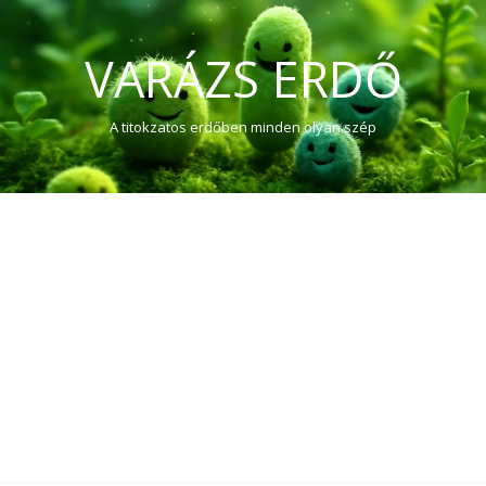
VARÁZS ERDŐ
A titokzatos erdőben minden olyan szép