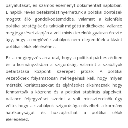
pályafutását, és számos eseményt dokumentált naplóiban.
E naplók révén betekintést nyerhetünk a politikai döntések
mögött álló gondolkodásmódba, valamint a különféle
politikai stratégiák és taktikák mögötti indítékokba. Vallance
megjegyzései alapján a volt miniszterelnök gyakran érezte
úgy, hogy a meglévő szabályok nem elegendőek a kívánt
politikai célok eléréséhez.
Ez a megjegyzés arra utal, hogy a politikai párbeszédben
és a kormányzásban a szigorúság, valamint a szabályok
betartatása központi szerepet játszik. A politikai
vezetőknek folyamatosan mérlegelniük kell, hogy milyen
mértékű korlátozásokat és eljárásokat alkalmaznak, hogy
fenntartsák a közrend és a politikai stabilitás alapelveit.
Vallance feljegyzései szerint a volt miniszterelnök úgy
vélte, hogy a szabályok szigorúsága növelheti a kormány
hatékonyságát és hozzájárulhat a politikai célok
eléréséhez.