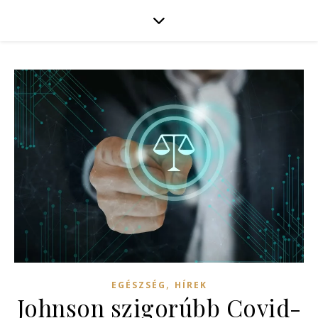
,
EGÉSZSÉG
HÍREK
Johnson szigorúbb Covid-