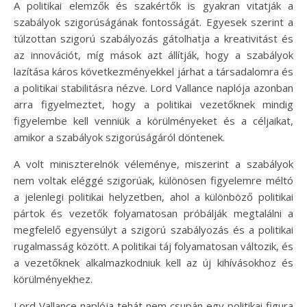
A politikai elemzők és szakértők is gyakran vitatják a
szabályok szigorúságának fontosságát. Egyesek szerint a
túlzottan szigorú szabályozás gátolhatja a kreativitást és
az innovációt, míg mások azt állítják, hogy a szabályok
lazítása káros következményekkel járhat a társadalomra és
a politikai stabilitásra nézve. Lord Vallance naplója azonban
arra figyelmeztet, hogy a politikai vezetőknek mindig
figyelembe kell venniük a körülményeket és a céljaikat,
amikor a szabályok szigorúságáról döntenek.
A volt miniszterelnök véleménye, miszerint a szabályok
nem voltak eléggé szigorúak, különösen figyelemre méltó
a jelenlegi politikai helyzetben, ahol a különböző politikai
pártok és vezetők folyamatosan próbálják megtalálni a
megfelelő egyensúlyt a szigorú szabályozás és a politikai
rugalmasság között. A politikai táj folyamatosan változik, és
a vezetőknek alkalmazkodniuk kell az új kihívásokhoz és
körülményekhez.
Lord Vallance naplója tehát nem csupán egy politikai figura