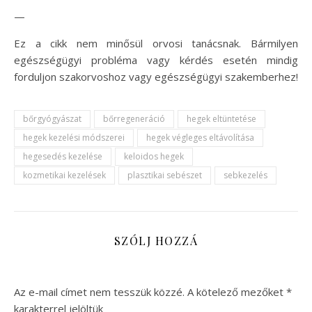
—
Ez a cikk nem minősül orvosi tanácsnak. Bármilyen
egészségügyi probléma vagy kérdés esetén mindig
forduljon szakorvoshoz vagy egészségügyi szakemberhez!
bőrgyógyászat
bőrregeneráció
hegek eltüntetése
hegek kezelési módszerei
hegek végleges eltávolítása
hegesedés kezelése
keloidos hegek
kozmetikai kezelések
plasztikai sebészet
sebkezelés
SZÓLJ HOZZÁ
Az e-mail címet nem tesszük közzé.
A kötelező mezőket
*
karakterrel jelöltük