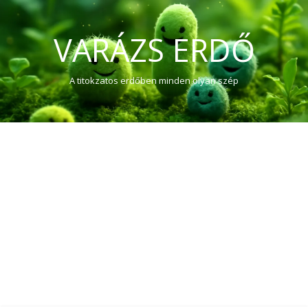
VARÁZS ERDŐ
A titokzatos erdőben minden olyan szép