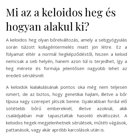
Mi az a keloidos heg és
hogyan alakul ki?
A keloidos heg olyan bőrelváltozás, amely a sebgyógyulás
során túlzott kollagéntermelés miatt jön létre. Ez a
folyamat eltér a normál hegképződéstől, hiszen a keloid
nemcsak a seb helyén, hanem azon túl is terjedhet, így a
heg mérete és formája jelentősen nagyobb lehet az
eredeti sérülésnél.
A keloidok kialakulásának pontos oka még nem teljesen
ismert, de az biztos, hogy genetikai hajlam, illetve a bőr
típusa nagy szerepet játszik benne. Gyakrabban fordul elő
sötétebb bőrű embereknél, illetve azoknál, akik
családjukban már tapasztaltak hasonló elváltozást. A
keloidos hegek megjelenhetnek sérülések, műtéti vágások,
pattanások, vagy akár apróbb karcolások után is.