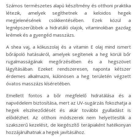
Számos természetes alapú készítmény és otthoni praktika
létezik, amelyek segíthetnek a keloidos hegek
megjelenésének csökkentésében. Ezek közül a
legnépszerűbbek a hidratáló olajok, vitaminokban gazdag
krémek és a gyengéd masszázs.
A shea vaj, a kókuszolaj és a vitamin E olaj mind ismert
bőrápoló hatásukról, amelyek segítenek a heg körüli bőr
rugalmasságának megőrzésében és a hegszövet
lágyításában. Ezeket rendszeresen, naponta kétszer
érdemes alkalmazni, különösen a heg területén végzett
óvatos masszázs kíséretében.
Emellett fontos a bőr megfelelő hidratálása és a
napvédelem biztosítása, mert az UV-sugárzás fokozhatja a
hegek elszíneződését és akár további gyulladást is
előidézhet. Az otthoni módszerek nem helyettesítik a
szakszerű kezelést, de kiegészítő terápiaként hatékonyan
hozzájárulhatnak a hegek javításához.