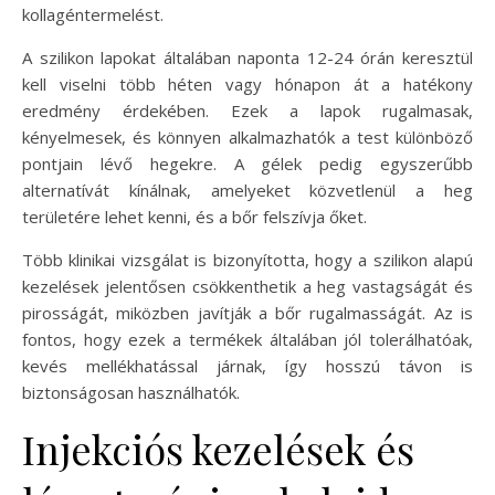
kollagéntermelést.
A szilikon lapokat általában naponta 12-24 órán keresztül
kell viselni több héten vagy hónapon át a hatékony
eredmény érdekében. Ezek a lapok rugalmasak,
kényelmesek, és könnyen alkalmazhatók a test különböző
pontjain lévő hegekre. A gélek pedig egyszerűbb
alternatívát kínálnak, amelyeket közvetlenül a heg
területére lehet kenni, és a bőr felszívja őket.
Több klinikai vizsgálat is bizonyította, hogy a szilikon alapú
kezelések jelentősen csökkenthetik a heg vastagságát és
pirosságát, miközben javítják a bőr rugalmasságát. Az is
fontos, hogy ezek a termékek általában jól tolerálhatóak,
kevés mellékhatással járnak, így hosszú távon is
biztonságosan használhatók.
Injekciós kezelések és