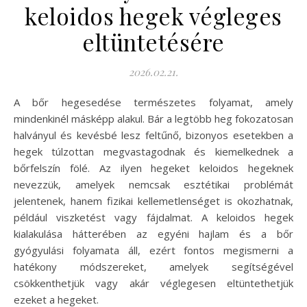
keloidos hegek végleges
eltüntetésére
2026.02.21.
A bőr hegesedése természetes folyamat, amely
mindenkinél másképp alakul. Bár a legtöbb heg fokozatosan
halványul és kevésbé lesz feltűnő, bizonyos esetekben a
hegek túlzottan megvastagodnak és kiemelkednek a
bőrfelszín fölé. Az ilyen hegeket keloidos hegeknek
nevezzük, amelyek nemcsak esztétikai problémát
jelentenek, hanem fizikai kellemetlenséget is okozhatnak,
például viszketést vagy fájdalmat. A keloidos hegek
kialakulása hátterében az egyéni hajlam és a bőr
gyógyulási folyamata áll, ezért fontos megismerni a
hatékony módszereket, amelyek segítségével
csökkenthetjük vagy akár véglegesen eltüntethetjük
ezeket a hegeket.