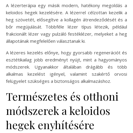
A lézerterápia egy másik modern, hatékony megoldás a
keloidos hegek kezelésére. A lézerrel célzottan kezelik a
heg szövetét, elősegítve a kollagén átrendeződését és a
bőr megújulását. Többféle lézer típus létezik, például
frakcionált lézer vagy pulzáló festéklézer, melyeket a heg
állapotának megfelelően választanak ki.
A lézeres kezelés előnye, hogy gyorsabb regenerációt és
esztétikailag jobb eredményt nyújt, mint a hagyományos
módszerek. Ugyanakkor általában drágább és több
alkalmas kezelést igényel, valamint szakértő orvosi
felügyelet szükséges a biztonságos alkalmazáshoz.
Természetes és otthoni
módszerek a keloidos
hegek enyhítésére