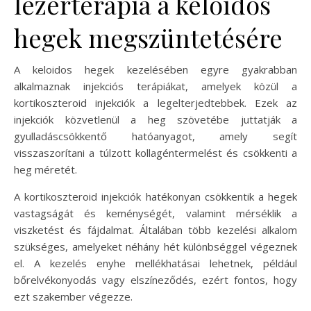
lézerterápia a keloidos
hegek megszüntetésére
A keloidos hegek kezelésében egyre gyakrabban
alkalmaznak injekciós terápiákat, amelyek közül a
kortikoszteroid injekciók a legelterjedtebbek. Ezek az
injekciók közvetlenül a heg szövetébe juttatják a
gyulladáscsökkentő hatóanyagot, amely segít
visszaszorítani a túlzott kollagéntermelést és csökkenti a
heg méretét.
A kortikoszteroid injekciók hatékonyan csökkentik a hegek
vastagságát és keménységét, valamint mérséklik a
viszketést és fájdalmat. Általában több kezelési alkalom
szükséges, amelyeket néhány hét különbséggel végeznek
el. A kezelés enyhe mellékhatásai lehetnek, például
bőrelvékonyodás vagy elszíneződés, ezért fontos, hogy
ezt szakember végezze.