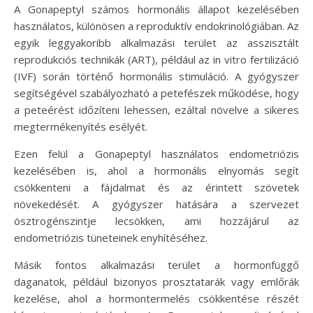
A Gonapeptyl számos hormonális állapot kezelésében
használatos, különösen a reproduktív endokrinológiában. Az
egyik leggyakoribb alkalmazási terület az asszisztált
reprodukciós technikák (ART), például az in vitro fertilizáció
(IVF) során történő hormonális stimuláció. A gyógyszer
segítségével szabályozható a petefészek működése, hogy
a peteérést időzíteni lehessen, ezáltal növelve a sikeres
megtermékenyítés esélyét.
Ezen felül a Gonapeptyl használatos endometriózis
kezelésében is, ahol a hormonális elnyomás segít
csökkenteni a fájdalmat és az érintett szövetek
növekedését. A gyógyszer hatására a szervezet
ösztrogénszintje lecsökken, ami hozzájárul az
endometriózis tüneteinek enyhítéséhez.
Másik fontos alkalmazási terület a hormonfüggő
daganatok, például bizonyos prosztatarák vagy emlőrák
kezelése, ahol a hormontermelés csökkentése részét