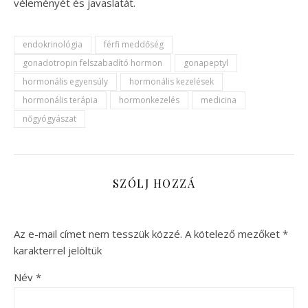
véleményét és javaslatát.
endokrinológia
férfi meddőség
gonadotropin felszabadító hormon
gonapeptyl
hormonális egyensúly
hormonális kezelések
hormonális terápia
hormonkezelés
medicina
nőgyógyászat
SZÓLJ HOZZÁ
Az e-mail címet nem tesszük közzé.
A kötelező mezőket
*
karakterrel jelöltük
Név
*