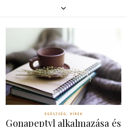
,
EGÉSZSÉG
HÍREK
Gonapeptyl alkalmazása és