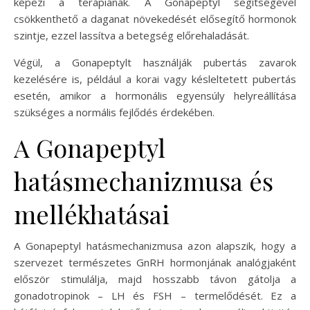
képezi a terápiának. A Gonapeptyl segítségével
csökkenthető a daganat növekedését elősegítő hormonok
szintje, ezzel lassítva a betegség előrehaladását.
Végül, a Gonapeptylt használják pubertás zavarok
kezelésére is, például a korai vagy késleltetett pubertás
esetén, amikor a hormonális egyensúly helyreállítása
szükséges a normális fejlődés érdekében.
A Gonapeptyl
hatásmechanizmusa és
mellékhatásai
A Gonapeptyl hatásmechanizmusa azon alapszik, hogy a
szervezet természetes GnRH hormonjának analógjaként
először stimulálja, majd hosszabb távon gátolja a
gonadotropinok – LH és FSH – termelődését. Ez a