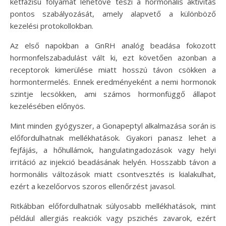
kétfázisú folyamat lehetővé teszi a hormonális aktivitás
pontos szabályozását, amely alapvető a különböző
kezelési protokollokban.
Az első napokban a GnRH analóg beadása fokozott
hormonfelszabadulást vált ki, ezt követően azonban a
receptorok kimerülése miatt hosszú távon csökken a
hormontermelés. Ennek eredményeként a nemi hormonok
szintje lecsökken, ami számos hormonfüggő állapot
kezelésében előnyös.
Mint minden gyógyszer, a Gonapeptyl alkalmazása során is
előfordulhatnak mellékhatások. Gyakori panasz lehet a
fejfájás, a hőhullámok, hangulatingadozások vagy helyi
irritáció az injekció beadásának helyén. Hosszabb távon a
hormonális változások miatt csontvesztés is kialakulhat,
ezért a kezelőorvos szoros ellenőrzést javasol.
Ritkábban előfordulhatnak súlyosabb mellékhatások, mint
például allergiás reakciók vagy pszichés zavarok, ezért