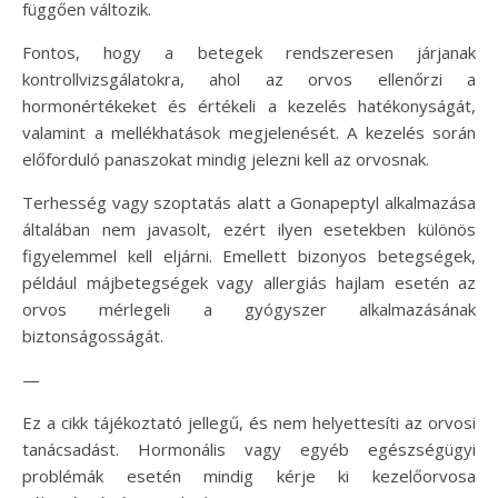
függően változik.
Fontos, hogy a betegek rendszeresen járjanak
kontrollvizsgálatokra, ahol az orvos ellenőrzi a
hormonértékeket és értékeli a kezelés hatékonyságát,
valamint a mellékhatások megjelenését. A kezelés során
előforduló panaszokat mindig jelezni kell az orvosnak.
Terhesség vagy szoptatás alatt a Gonapeptyl alkalmazása
általában nem javasolt, ezért ilyen esetekben különös
figyelemmel kell eljárni. Emellett bizonyos betegségek,
például májbetegségek vagy allergiás hajlam esetén az
orvos mérlegeli a gyógyszer alkalmazásának
biztonságosságát.
—
Ez a cikk tájékoztató jellegű, és nem helyettesíti az orvosi
tanácsadást. Hormonális vagy egyéb egészségügyi
problémák esetén mindig kérje ki kezelőorvosa