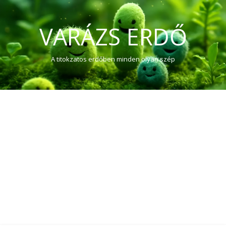
VARÁZS ERDŐ
A titokzatos erdőben minden olyan szép