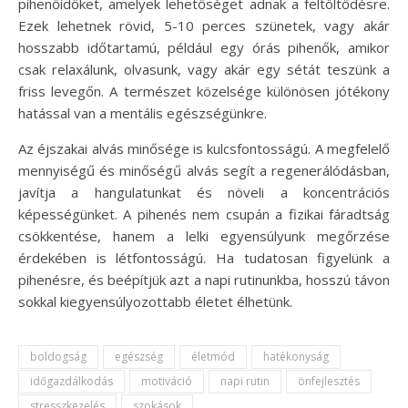
pihenőidőket, amelyek lehetőséget adnak a feltöltődésre.
Ezek lehetnek rövid, 5-10 perces szünetek, vagy akár
hosszabb időtartamú, például egy órás pihenők, amikor
csak relaxálunk, olvasunk, vagy akár egy sétát teszünk a
friss levegőn. A természet közelsége különösen jótékony
hatással van a mentális egészségünkre.
Az éjszakai alvás minősége is kulcsfontosságú. A megfelelő
mennyiségű és minőségű alvás segít a regenerálódásban,
javítja a hangulatunkat és növeli a koncentrációs
képességünket. A pihenés nem csupán a fizikai fáradtság
csökkentése, hanem a lelki egyensúlyunk megőrzése
érdekében is létfontosságú. Ha tudatosan figyelünk a
pihenésre, és beépítjük azt a napi rutinunkba, hosszú távon
sokkal kiegyensúlyozottabb életet élhetünk.
boldogság
egészség
életmód
hatékonyság
időgazdálkodás
motiváció
napi rutin
önfejlesztés
stresszkezelés
szokások