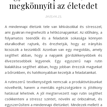
megkönnyíti az életedet
2025.01.23.
A mindennapi életünk tele van kihívásokkal és stresszel,
ami gyakran megnehezíti a hétköznapjainkat. Az időhiány, a
folyamatos teendők és a feladatok sokasága könnyen
eluralkodhat rajtunk, és érezhetjük, hogy az irányítás
kicsúszik a kezünkből. Azonban van egy megoldás, amely
segíthet abban, hogy a napjaink gördülékenyebbek és
élvezetesebbek legyenek. Egy egyszerű napi rutin
kialakítása segíthet abban, hogy jobban érezzük magunkat
a bőrünkben, és hatékonyabban kezeljük a feladatainkat.
A rutinszerű tevékenységek nemcsak a produktivitásunkat
növelhetik, hanem a mentális egészségünkre is jótékony
hatással lehetnek. A jól megtervezett napi rutin segíthet
csökkenteni a stressz szintet, növelni az önbizalmat, és
egyszerűsíteni a mindennapi életünket. Mindezek mellett a