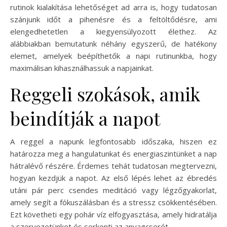
rutinok kialakítása lehetőséget ad arra is, hogy tudatosan
szánjunk időt a pihenésre és a feltöltődésre, ami
elengedhetetlen a kiegyensúlyozott élethez. Az
alábbiakban bemutatunk néhány egyszerű, de hatékony
elemet, amelyek beépíthetők a napi rutinunkba, hogy
maximálisan kihasználhassuk a napjainkat.
Reggeli szokások, amik
beindítják a napot
A reggel a napunk legfontosabb időszaka, hiszen ez
határozza meg a hangulatunkat és energiaszintünket a nap
hátralévő részére. Érdemes tehát tudatosan megtervezni,
hogyan kezdjük a napot. Az első lépés lehet az ébredés
utáni pár perc csendes meditáció vagy légzőgyakorlat,
amely segít a fókuszálásban és a stressz csökkentésében.
Ezt követheti egy pohár víz elfogyasztása, amely hidratálja
a szervezetünket és serkenti az anyagcserét.