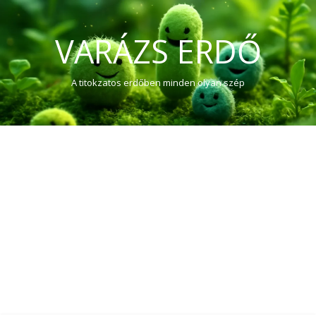
VARÁZS ERDŐ
A titokzatos erdőben minden olyan szép