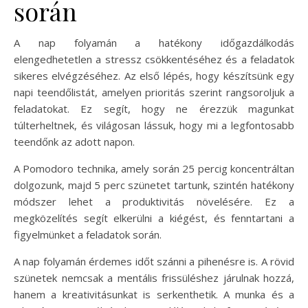
során
A nap folyamán a hatékony időgazdálkodás
elengedhetetlen a stressz csökkentéséhez és a feladatok
sikeres elvégzéséhez. Az első lépés, hogy készítsünk egy
napi teendőlistát, amelyen prioritás szerint rangsoroljuk a
feladatokat. Ez segít, hogy ne érezzük magunkat
túlterheltnek, és világosan lássuk, hogy mi a legfontosabb
teendőnk az adott napon.
A Pomodoro technika, amely során 25 percig koncentráltan
dolgozunk, majd 5 perc szünetet tartunk, szintén hatékony
módszer lehet a produktivitás növelésére. Ez a
megközelítés segít elkerülni a kiégést, és fenntartani a
figyelmünket a feladatok során.
A nap folyamán érdemes időt szánni a pihenésre is. A rövid
szünetek nemcsak a mentális frissüléshez járulnak hozzá,
hanem a kreativitásunkat is serkenthetik. A munka és a