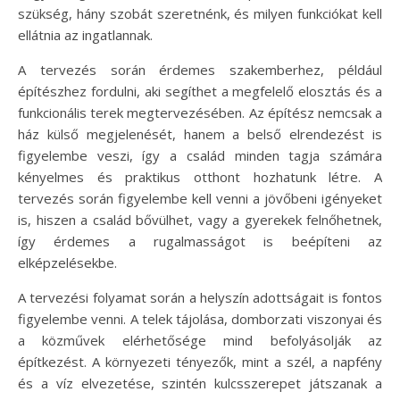
szükség, hány szobát szeretnénk, és milyen funkciókat kell
ellátnia az ingatlannak.
A tervezés során érdemes szakemberhez, például
építészhez fordulni, aki segíthet a megfelelő elosztás és a
funkcionális terek megtervezésében. Az építész nemcsak a
ház külső megjelenését, hanem a belső elrendezést is
figyelembe veszi, így a család minden tagja számára
kényelmes és praktikus otthont hozhatunk létre. A
tervezés során figyelembe kell venni a jövőbeni igényeket
is, hiszen a család bővülhet, vagy a gyerekek felnőhetnek,
így érdemes a rugalmasságot is beépíteni az
elképzelésekbe.
A tervezési folyamat során a helyszín adottságait is fontos
figyelembe venni. A telek tájolása, domborzati viszonyai és
a közművek elérhetősége mind befolyásolják az
építkezést. A környezeti tényezők, mint a szél, a napfény
és a víz elvezetése, szintén kulcsszerepet játszanak a