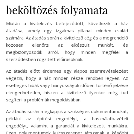
beköltözés folyamata
Miután a kivitelezés befejeződött, következik a ház
átadása, amely egy izgalmas pillanat minden család
számára. Az átadás során a kivitelező cég és a megrendelő
közösen ellenőrzi az elkészült munkát, és
megbizonyosodik arról, hogy minden megfelel a
szerződésben rögzített előírásoknak.
Az átadás előtt érdemes egy alapos szemrevételezést
végezni, hogy a ház minden része rendben legyen. Az
esetleges hibák vagy hiányosságok időben történő jelzése
elengedhetetlen, hiszen a kivitelező ilyenkor még tud
segíteni a problémák megoldásában.
Az átadás során megkapjuk a szükséges dokumentumokat,
például az építési engedélyt, a használatbavételi
engedélyt, valamint a garanciát a kivitelezett munkákra.
Ezen dokumentumok kulcsszerepet játszanak a későbbi