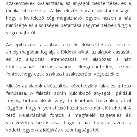
szakemberek kiválasztása, az anyagok beszerzése, és a
munka ütemezése. A kivitelezés során kulcsfontosságú,
hogy a kivitelező cég megbízható legyen, hiszen a ház
minősége és a költségek betartása nagymértékben függ a
végrehajtótól.
Az építkezést általában a telek előkészítésével kezdik,
amely magában foglalja a földmunkákat, az alapok kiásását,
és az alapozás létrehozását. Az alapozás a ház
stabilitásának biztosításához elengedhetetlen, ezért
fontos, hogy ezt a szakaszt szakszerűen végezzék el.
Miután az alapok elkészültek, következik a falak és a tető
felhúzása. A falazás során különböző anyagok, például
téglák, betonblokkok vagy fa lehetnek használva, attól
függően, hogy milyen stílusú házat szeretnénk létrehozni. A
tető kialakításánál fontos a megfelelő szigetelés és
vízelvezetés biztosítása, hogy a ház hosszú távon is
védett legyen az időjárás viszontagságaitól.