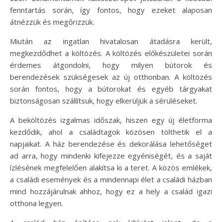
fenntartás során, így fontos, hogy ezeket alaposan
átnézzük és megőrizzük.
Miután az ingatlan hivatalosan átadásra került,
megkezdődhet a költözés. A költözés előkészületei során
érdemes átgondolni, hogy milyen bútorok és
berendezések szükségesek az új otthonban. A költözés
során fontos, hogy a bútorokat és egyéb tárgyakat
biztonságosan szállítsuk, hogy elkerüljük a sérüléseket.
A beköltözés izgalmas időszak, hiszen egy új életforma
kezdődik, ahol a családtagok közösen tölthetik el a
napjaikat. A ház berendezése és dekorálása lehetőséget
ad arra, hogy mindenki kifejezze egyéniségét, és a saját
ízlésének megfelelően alakítsa ki a teret. A közös emlékek,
a családi események és a mindennapi élet a családi házban
mind hozzájárulnak ahhoz, hogy ez a hely a család igazi
otthona legyen.