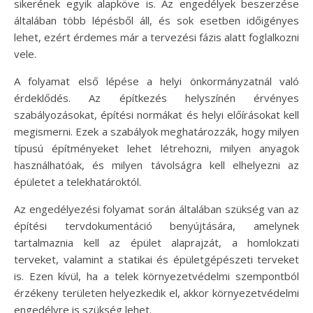
sikerének egyik alapköve is. Az engedélyek beszerzése
általában több lépésből áll, és sok esetben időigényes
lehet, ezért érdemes már a tervezési fázis alatt foglalkozni
vele.
A folyamat első lépése a helyi önkormányzatnál való
érdeklődés. Az építkezés helyszínén érvényes
szabályozásokat, építési normákat és helyi előírásokat kell
megismerni. Ezek a szabályok meghatározzák, hogy milyen
típusú építményeket lehet létrehozni, milyen anyagok
használhatóak, és milyen távolságra kell elhelyezni az
épületet a telekhatároktól.
Az engedélyezési folyamat során általában szükség van az
építési tervdokumentáció benyújtására, amelynek
tartalmaznia kell az épület alaprajzát, a homlokzati
terveket, valamint a statikai és épületgépészeti terveket
is. Ezen kívül, ha a telek környezetvédelmi szempontból
érzékeny területen helyezkedik el, akkor környezetvédelmi
engedélyre is szükség lehet.