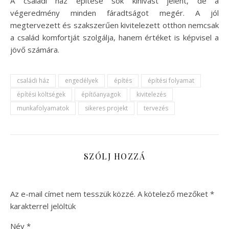
A családi ház építése sok kihívást jelent, de a
végeredmény minden fáradtságot megér. A jól
megtervezett és szakszerűen kivitelezett otthon nemcsak
a család komfortját szolgálja, hanem értéket is képvisel a
jövő számára.
családi ház
engedélyek
építés
építési folyamat
építési költségek
építőanyagok
kivitelezés
munkafolyamatok
sikeres projekt
tervezés
SZÓLJ HOZZÁ
Az e-mail címet nem tesszük közzé.
A kötelező mezőket
*
karakterrel jelöltük
Név
*