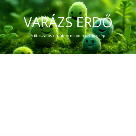
VARÁZS ERDŐ
A titokzatos erdőben minden olyan szép