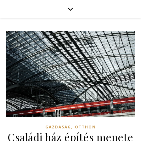
,
GAZDASÁG
OTTHON
Családi ház építés menete