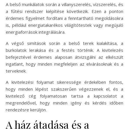
A belső munkálatok során a villanyszerelés, vízszerelés, és
a fűtési rendszer kiépítése következik. Ezen a ponton
érdemes figyelmet fordítani a fenntartható megoldásokra
is, például energiatakarékos világítótestek vagy megújuló
energiaforrások integrálására.
A végső simítások során a belső terek kialakítása, a
burkolatok lerakása és a festés történik. A kivitelezés
befejeztével érdemes alaposan átvizsgálni az elkészült
ingatlant, hogy minden megfeleljen az elvárásoknak és a
terveknek.
A kivitelezési folyamat sikeressége érdekében fontos,
hogy minden lépést szakszerűen végezzenek el, és a
kivitelező cég folyamatosan tartsa a kapcsolatot a
megrendelővel, hogy minden igény és kérdés időben
rendezésre kerüljön.
A ház átadása és a