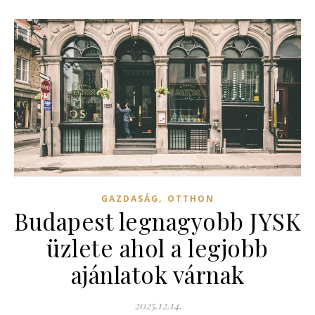
,
GAZDASÁG
OTTHON
Budapest legnagyobb JYSK
üzlete ahol a legjobb
ajánlatok várnak
2025.12.14.