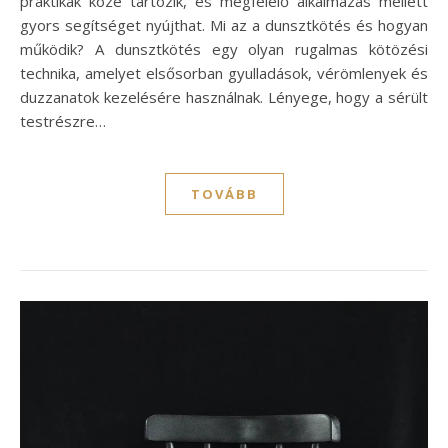
praktikák közé tartozik, és megfelelő alkalmazás mellett
gyors segítséget nyújthat. Mi az a dunsztkötés és hogyan
működik? A dunsztkötés egy olyan rugalmas kötözési
technika, amelyet elsősorban gyulladások, vérömlenyek és
duzzanatok kezelésére használnak. Lényege, hogy a sérült
testrészre…
TOVÁBB