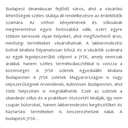
Budapest dinamikusan fejlődő város, ahol a vásárlási
lehetőségek széles skálája áll rendelkezésre az érdeklődők
számára. Az otthon kényelmének és stílusának
megteremtése egyre fontosabbá válik, ezért egyre
többen keresnek olyan helyeket, ahol megfizethető áron,
minőségi termékeket vásárolhatnak. A lakberendezési
boltok kínálata folyamatosan bővül, és a vásárlók számára
az egyik legnépszerűbb célpont a JYSK, amely nemcsak
árakkal, hanem széles termékválasztékkal is vonzza a
közönséget. A JYSK üzletek egyedülálló kínálata
Budapesten A JYSK üzletek Magyarországon is nagy
népszerűségnek örvendenek, különösen Budapesten, ahol
több helyszínen is megtalálhatók. Ezek az üzletek a
skandináv stílus és a praktikum ötvözetét kínálják, így nem
csupán bútorokat, hanem lakberendezési kiegészítőket és
háztartási termékeket is beszerezhetünk náluk. A
budapesti JYSK…