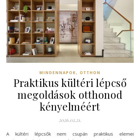
,
MINDENNAPOK
OTTHON
Praktikus kültéri lépcső
megoldások otthonod
kényelméért
2026.02.21.
A kültéri lépcsők nem csupán praktikus elemei