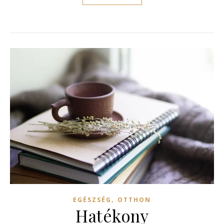
,
EGÉSZSÉG
OTTHON
Hatékony