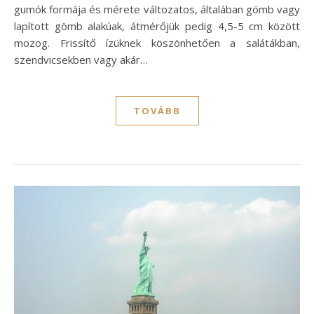
gumók formája és mérete változatos, általában gömb vagy
lapított gömb alakúak, átmérőjük pedig 4,5-5 cm között
mozog. Frissítő ízüknek köszönhetően a salátákban,
szendvicsekben vagy akár…
TOVÁBB