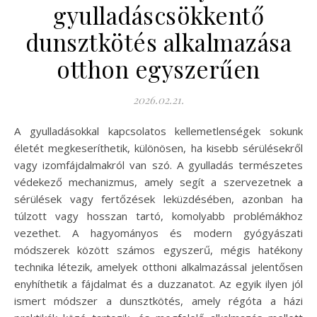
gyulladáscsökkentő
dunsztkötés alkalmazása
otthon egyszerűen
2026.02.21.
A gyulladásokkal kapcsolatos kellemetlenségek sokunk
életét megkeseríthetik, különösen, ha kisebb sérülésekről
vagy izomfájdalmakról van szó. A gyulladás természetes
védekező mechanizmus, amely segít a szervezetnek a
sérülések vagy fertőzések leküzdésében, azonban ha
túlzott vagy hosszan tartó, komolyabb problémákhoz
vezethet. A hagyományos és modern gyógyászati
módszerek között számos egyszerű, mégis hatékony
technika létezik, amelyek otthoni alkalmazással jelentősen
enyhíthetik a fájdalmat és a duzzanatot. Az egyik ilyen jól
ismert módszer a dunsztkötés, amely régóta a házi