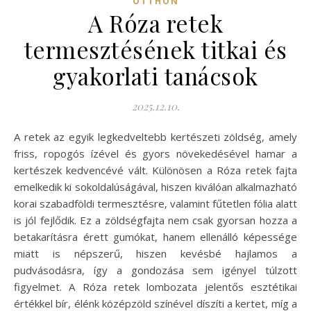
OTTHON
A Róza retek
termesztésének titkai és
gyakorlati tanácsok
2025.12.10.
A retek az egyik legkedveltebb kertészeti zöldség, amely
friss, ropogós ízével és gyors növekedésével hamar a
kertészek kedvencévé vált. Különösen a Róza retek fajta
emelkedik ki sokoldalúságával, hiszen kiválóan alkalmazható
korai szabadföldi termesztésre, valamint fűtetlen fólia alatt
is jól fejlődik. Ez a zöldségfajta nem csak gyorsan hozza a
betakarításra érett gumókat, hanem ellenálló képessége
miatt is népszerű, hiszen kevésbé hajlamos a
pudvásodásra, így a gondozása sem igényel túlzott
figyelmet. A Róza retek lombozata jelentős esztétikai
értékkel bír, élénk középzöld színével díszíti a kertet, míg a