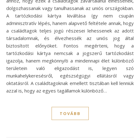
ahhoz, hogy ezek a családtagok zavartalanul élhessenek,
dolgozhassanak vagy tanulhassanak az uniós országokban.
A tartózkodási kártya kiváltása így nem csupán
adminisztratív lépés, hanem alapvető feltétele annak, hogy
a családtagok teljes jogú részesei lehessenek az adott
társadalomnak, és élvezhessék az uniós jog által
biztosított előnyöket. Fontos megérteni, hogy a
tartózkodási kártya nemcsak a jogszerű tartózkodást
igazolja, hanem megkönnyíti a mindennapi élet különböző
területein való eligazodást is, legyen szó
munkahelykeresésről, egészségügyi ellátásról vagy
oktatásról. A családtagoknak emellett tisztában kell lenniük
azzal is, hogy az egyes tagállamok különböző…
TOVÁBB