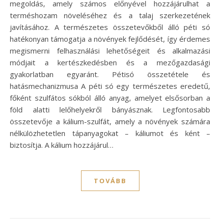
megoldás, amely számos előnyével hozzájárulhat a
terméshozam növeléséhez és a talaj szerkezetének
javításához. A természetes összetevőkből álló péti só
hatékonyan támogatja a növények fejlődését, így érdemes
megismerni felhasználási lehetőségeit és alkalmazási
módjait a kertészkedésben és a mezőgazdasági
gyakorlatban egyaránt. Pétisó összetétele és
hatásmechanizmusa A péti só egy természetes eredetű,
főként szulfátos sókból álló anyag, amelyet elsősorban a
föld alatti lelőhelyekről bányásznak. Legfontosabb
összetevője a kálium-szulfát, amely a növények számára
nélkülözhetetlen tápanyagokat – káliumot és ként –
biztosítja. A kálium hozzájárul…
TOVÁBB