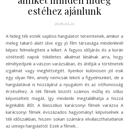
estéhez ajánlunk
2026.02.21.
A hideg téli esték sajátos hangulatot teremtenek, amikor a
meleg takaró alatt ülve egy jó film társasága mindenkinél
képes felmelegíteni a lelket. A fagyos időjárás és a korán
sötétedő napok tökéletes alkalmat kínálnak arra, hogy
elmélyedjünk a vászon varázsában, és átéljük a történetek
izgalmát vagy meghittségét. Ilyenkor különösen jól esik
egy olyan film, amely nemcsak leköti a figyelmünket, de a
hangulatával is hozzájárul a nyugalom és az otthonosság
érzéséhez. A téli filmek között számos műfaj és stílus
képviselteti magát, így mindenki megtalálhatja a hozzá
leginkább illőt. A klasszikus karácsonyi filmek varázsa A
karácsonyi filmek évszázados hagyományt képviselnek a
téli időszakban, hiszen sokan számára elválaszthatatlanok
az ünnepi hangulattól. Ezek a filmek…