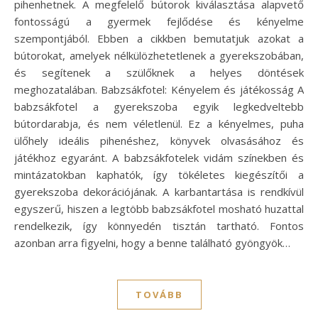
pihenhetnek. A megfelelő bútorok kiválasztása alapvető
fontosságú a gyermek fejlődése és kényelme
szempontjából. Ebben a cikkben bemutatjuk azokat a
bútorokat, amelyek nélkülözhetetlenek a gyerekszobában,
és segítenek a szülőknek a helyes döntések
meghozatalában. Babzsákfotel: Kényelem és játékosság A
babzsákfotel a gyerekszoba egyik legkedveltebb
bútordarabja, és nem véletlenül. Ez a kényelmes, puha
ülőhely ideális pihenéshez, könyvek olvasásához és
játékhoz egyaránt. A babzsákfotelek vidám színekben és
mintázatokban kaphatók, így tökéletes kiegészítői a
gyerekszoba dekorációjának. A karbantartása is rendkívül
egyszerű, hiszen a legtöbb babzsákfotel mosható huzattal
rendelkezik, így könnyedén tisztán tartható. Fontos
azonban arra figyelni, hogy a benne található gyöngyök…
TOVÁBB