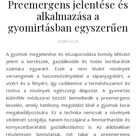
Preemergens jelentése és
alkalmazása a
gyomirtásban egyszerűen
2026.02.21.
A gyomok megjelenése és elszaporodása komoly kihívást
jelent a kertészek, gazdálkodók és hobbi kertbarátok
számára egyaránt. Ezek a nem kívánt növények
versengenek a haszonnövényekkel a tápanyagokért, a
vízért és a fényért, így csökkentve a terméshozamot és
rontva a növények egészségi állapotát. A gyomirtás
különféle módszerei között kiemelkedik a preemergens
kezelés, amely hatékony megoldást kínál a gyomok korai
megakadályozására. Ez a technika nemcsak a növények
védelmét szolgálja, hanem hozzájárul a fenntarthatóbb és
környezetbarátabb gazdálkodáshoz is. Az alábbiakban
részletesen bemutatjuk, mit takar a preemergens