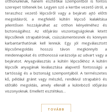
otthonunknak, hanem esztétikai szempontból is fontos
szerepet töltenek be. Legyen szó a kertbe vezető útról, a
teraszhoz vezető lépcsőről vagy a bejárati ajtó előtti
megoldásról, a megfelelő kültéri lépcső kialakítása
jelentősen hozzájárulhat az otthon kényelméhez és
biztonságához. Az időjárási viszontagságoknak kitett
lépcsőknek strapabírónak, csúszásmentesnek és könnyen
karbantarthatónak kell lenniük. Egy jól megválasztott
lépcsőmegoldás hosszú távon megkönnyíti a
mindennapokat és otthonossá varázsolja az udvart vagy a
bejáratot. Anyagválasztás a kültéri lépcsőkhöz A kültéri
lépcsők anyagának kiválasztása alapvető fontosságú a
tartósság és a biztonság szempontjából. A természetes
kő, például gránit vagy mészkő, rendkívül strapabíró és
időtálló megoldás, amely ellenáll a különböző időjárási
viszonyoknak. Emellett esztétikus…
TOVÁBB