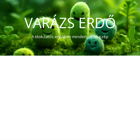
VARÁZS ERDŐ
A titokzatos erdőben minden olyan szép