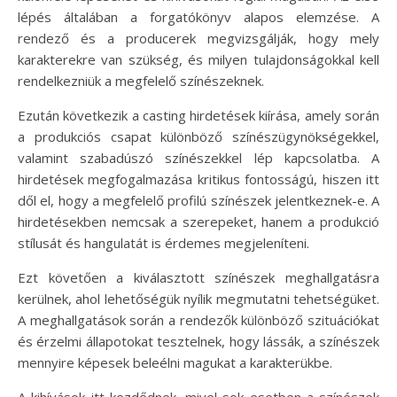
lépés általában a forgatókönyv alapos elemzése. A
rendező és a producerek megvizsgálják, hogy mely
karakterekre van szükség, és milyen tulajdonságokkal kell
rendelkezniük a megfelelő színészeknek.
Ezután következik a casting hirdetések kiírása, amely során
a produkciós csapat különböző színészügynökségekkel,
valamint szabadúszó színészekkel lép kapcsolatba. A
hirdetések megfogalmazása kritikus fontosságú, hiszen itt
dől el, hogy a megfelelő profilú színészek jelentkeznek-e. A
hirdetésekben nemcsak a szerepeket, hanem a produkció
stílusát és hangulatát is érdemes megjeleníteni.
Ezt követően a kiválasztott színészek meghallgatásra
kerülnek, ahol lehetőségük nyílik megmutatni tehetségüket.
A meghallgatások során a rendezők különböző szituációkat
és érzelmi állapotokat tesztelnek, hogy lássák, a színészek
mennyire képesek beleélni magukat a karakterükbe.