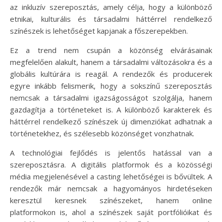
az inkluzív szereposztás, amely célja, hogy a különböző
etnikai, kulturális és társadalmi háttérrel rendelkező
színészek is lehetőséget kapjanak a főszerepekben.
Ez a trend nem csupán a közönség elvárásainak
megfelelően alakult, hanem a társadalmi változásokra és a
globális kultúrára is reagál. A rendezők és producerek
egyre inkább felismerik, hogy a sokszínű szereposztás
nemcsak a társadalmi igazságosságot szolgálja, hanem
gazdagítja a történeteket is. A különböző karakterek és
háttérrel rendelkező színészek új dimenziókat adhatnak a
történetekhez, és szélesebb közönséget vonzhatnak.
A technológiai fejlődés is jelentős hatással van a
szereposztásra. A digitális platformok és a közösségi
média megjelenésével a casting lehetőségei is bővültek. A
rendezők már nemcsak a hagyományos hirdetéseken
keresztül keresnek színészeket, hanem online
platformokon is, ahol a színészek saját portfólióikat és