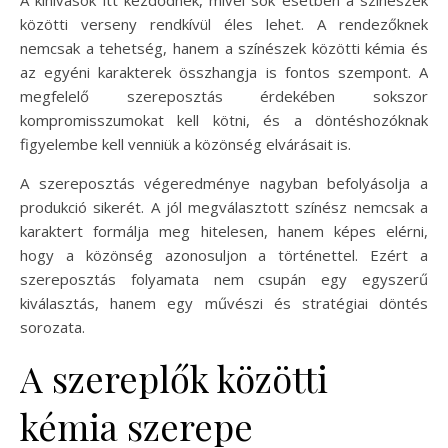
A kihívások itt kezdődnek, mivel sok esetben a színészek
közötti verseny rendkívül éles lehet. A rendezőknek
nemcsak a tehetség, hanem a színészek közötti kémia és
az egyéni karakterek összhangja is fontos szempont. A
megfelelő szereposztás érdekében sokszor
kompromisszumokat kell kötni, és a döntéshozóknak
figyelembe kell venniük a közönség elvárásait is.
A szereposztás végeredménye nagyban befolyásolja a
produkció sikerét. A jól megválasztott színész nemcsak a
karaktert formálja meg hitelesen, hanem képes elérni,
hogy a közönség azonosuljon a történettel. Ezért a
szereposztás folyamata nem csupán egy egyszerű
kiválasztás, hanem egy művészi és stratégiai döntés
sorozata.
A szereplők közötti
kémia szerepe