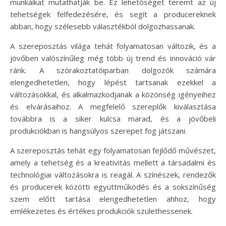
munkáikat mutathatják be. Ez lehetőséget teremt az új
tehetségek felfedezésére, és segít a producereknek
abban, hogy szélesebb választékból dolgozhassanak.
A szereposztás világa tehát folyamatosan változik, és a
jövőben valószínűleg még több új trend és innováció vár
ránk. A szórakoztatóiparban dolgozók számára
elengedhetetlen, hogy lépést tartsanak ezekkel a
változásokkal, és alkalmazkodjanak a közönség igényeihez
és elvárásaihoz. A megfelelő szereplők kiválasztása
továbbra is a siker kulcsa marad, és a jövőbeli
produkciókban is hangsúlyos szerepet fog játszani.
A szereposztás tehát egy folyamatosan fejlődő művészet,
amely a tehetség és a kreativitás mellett a társadalmi és
technológiai változásokra is reagál. A színészek, rendezők
és producerek közötti együttműködés és a sokszínűség
szem előtt tartása elengedhetetlen ahhoz, hogy
emlékezetes és értékes produkciók születhessenek.