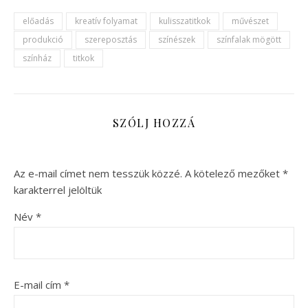
előadás
kreatív folyamat
kulisszatitkok
művészet
produkció
szereposztás
színészek
színfalak mögött
színház
titkok
SZÓLJ HOZZÁ
Az e-mail címet nem tesszük közzé.
A kötelező mezőket
*
karakterrel jelöltük
Név
*
E-mail cím
*