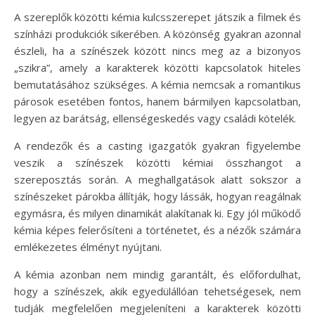
A szereplők közötti kémia kulcsszerepet játszik a filmek és
színházi produkciók sikerében. A közönség gyakran azonnal
észleli, ha a színészek között nincs meg az a bizonyos
„szikra”, amely a karakterek közötti kapcsolatok hiteles
bemutatásához szükséges. A kémia nemcsak a romantikus
párosok esetében fontos, hanem bármilyen kapcsolatban,
legyen az barátság, ellenségeskedés vagy családi kötelék.
A rendezők és a casting igazgatók gyakran figyelembe
veszik a színészek közötti kémiai összhangot a
szereposztás során. A meghallgatások alatt sokszor a
színészeket párokba állítják, hogy lássák, hogyan reagálnak
egymásra, és milyen dinamikát alakítanak ki. Egy jól működő
kémia képes felerősíteni a történetet, és a nézők számára
emlékezetes élményt nyújtani.
A kémia azonban nem mindig garantált, és előfordulhat,
hogy a színészek, akik egyedülállóan tehetségesek, nem
tudják megfelelően megjeleníteni a karakterek közötti