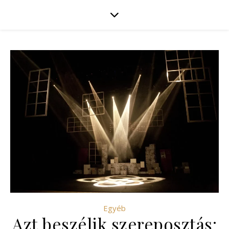
Egyéb
Azt beszélik szereposztás: