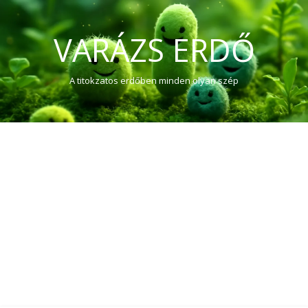
VARÁZS ERDŐ
A titokzatos erdőben minden olyan szép