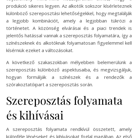
produkció sikeres legyen. Az alkotók sokszor kísérleteznek
különböző szereposztási lehetőségekkel, hogy megtalálják
a legjobb kombinációt, amely a legjobban tükrözi a
történetet. A közönség elvárásai és a piaci trendek is
jelentős hatással vannak a szereposztás folyamatára, így a
színészeknek és alkotóknak folyamatosan figyelemmel kell
kísérniük ezeket a változásokat.
A következő szakaszokban mélyebben belemerülünk a
szereposztás különböző aspektusaiba, és megvizsgáljuk,
hogyan formálják a színészek és a rendezők a
szórakoztatóipart a szereposztás során.
Szereposztás folyamata
és kihívásai
A szereposztás folyamata rendkívül összetett, amely
különféle lépéseket és kihívásokat foglal magában. Az első