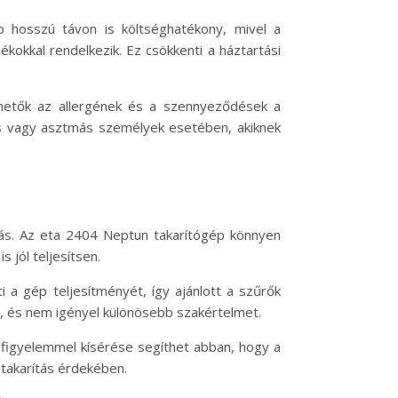
 hosszú távon is költséghatékony, mivel a
ékokkal rendelkezik. Ez csökkenti a háztartási
nthetők az allergének és a szennyeződések a
iás vagy asztmás személyek esetében, akiknek
ás. Az eta 2404 Neptun takarítógép könnyen
 jól teljesítsen.
ti a gép teljesítményét, így ajánlott a szűrők
ű, és nem igényel különösebb szakértelmet.
k figyelemmel kísérése segíthet abban, hogy a
 takarítás érdekében.