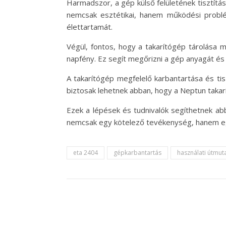
Harmadszor, a gép külső felületének tisztítá
nemcsak esztétikai, hanem működési problé
élettartamát.
Végül, fontos, hogy a takarítógép tárolása m
napfény. Ez segít megőrizni a gép anyagát é
A takarítógép megfelelő karbantartása és tisz
biztosak lehetnek abban, hogy a Neptun takarí
Ezek a lépések és tudnivalók segíthetnek a
nemcsak egy kötelező tevékenység, hanem egy
eta 2404
gépkarbantartás
használati útmut