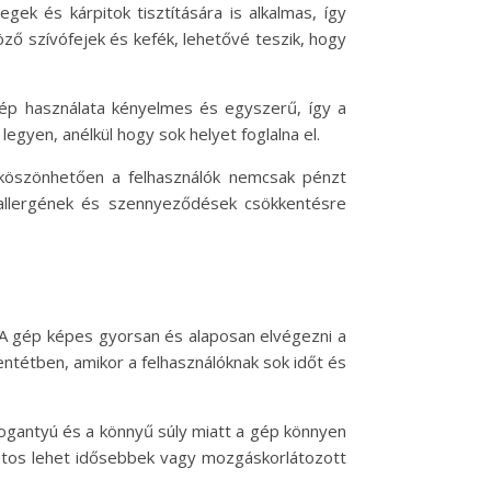
k és kárpitok tisztítására is alkalmas, így
öző szívófejek és kefék, lehetővé teszik, hogy
 gép használata kényelmes és egyszerű, így a
gyen, anélkül hogy sok helyet foglalna el.
köszönhetően a felhasználók nemcsak pénzt
 allergének és szennyeződések csökkentésre
 A gép képes gyorsan és alaposan elvégezni a
entétben, amikor a felhasználóknak sok időt és
 fogantyú és a könnyű súly miatt a gép könnyen
ontos lehet idősebbek vagy mozgáskorlátozott