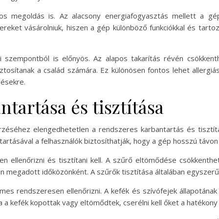
os megoldás is. Az alacsony energiafogyasztás mellett a gép
ereket vásárolniuk, hiszen a gép különböző funkciókkal és tartoz
iai szempontból is előnyös. Az alapos takarítás révén csökke
tosítanak a család számára. Ez különösen fontos lehet allerg
ésekre.
ntartása és tisztítása
éséhez elengedhetetlen a rendszeres karbantartás és tisztít
tásával a felhasználók biztosíthatják, hogy a gép hosszú távon is
n ellenőrizni és tisztítani kell. A szűrő eltömődése csökkenthe
ban megadott időközönként. A szűrők tisztítása általában egyszer
mes rendszeresen ellenőrizni. A kefék és szívófejek állapotána
a a kefék kopottak vagy eltömődtek, cserélni kell őket a hatékony