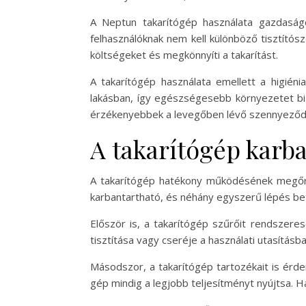
A Neptun takarítógép használata gazdaság
felhasználóknak nem kell különböző tisztítósz
költségeket és megkönnyíti a takarítást.
A takarítógép használata emellett a higién
lakásban, így egészségesebb környezetet biz
érzékenyebbek a levegőben lévő szennyeződ
A takarítógép karba
A takarítógép hatékony működésének megőrz
karbantartható, és néhány egyszerű lépés betar
Először is, a takarítógép szűrőit rendszerese
tisztítása vagy cseréje a használati utasítás
Másodszor, a takarítógép tartozékait is érde
gép mindig a legjobb teljesítményt nyújtsa. H