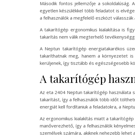
Második fontos jellemzője a sokoldalúság. 
egyetlen készülékkel több feladatot is elvége
a felhasználók a megfelelő eszközt válasszák 
A takarítógép ergonomikus kialakítása is fi
takarítás nem válik megterhelő tevékenységgé
A Neptun takarítógép energiatakarékos üz
takaríthatnak meg, hanem a környezetet is
kerüljenek, így tisztább és egészségesebb kö
A takarítógép hasz
Az eta 2404 Neptun takarítógép használata s
takarítást, így a felhasználók több időt tölt
energiát kell fordítaniuk a feladatokra, a Ne
Az ergonomikus kialakítás miatt a takarítógép
manőverezhető, így a felhasználók kényelmes
személyek számára, akiknek nehezebb lehet a