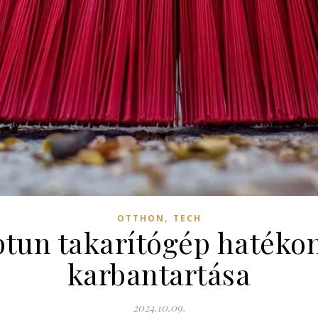
,
OTTHON
TECH
ptun takarítógép hatékon
karbantartása
2024.10.09.