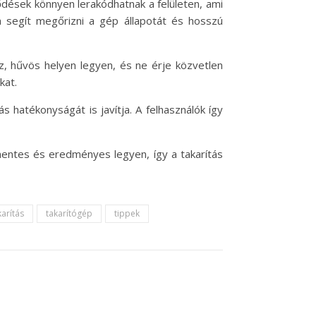
ődések könnyen lerakódhatnak a felületen, ami
 segít megőrizni a gép állapotát és hosszú
az, hűvös helyen legyen, és ne érje közvetlen
kat.
s hatékonyságát is javítja. A felhasználók így
entes és eredményes legyen, így a takarítás
karítás
takarítógép
tippek