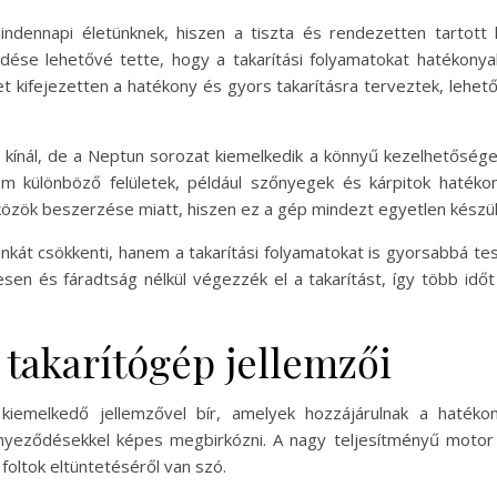
mindennapi életünknek, hiszen a tiszta és rendezetten tartott
lődése lehetővé tette, hogy a takarítási folyamatokat hatéko
 kifejezetten a hatékony és gyors takarításra terveztek, lehet
t kínál, de a Neptun sorozat kiemelkedik a könnyű kezelhetőség
m különböző felületek, például szőnyegek és kárpitok hatékony
közök beszerzése miatt, hiszen ez a gép mindezt egyetlen készül
nkát csökkenti, hanem a takarítási folyamatokat is gyorsabbá tes
sen és fáradtság nélkül végezzék el a takarítást, így több időt
 takarítógép jellemzői
emelkedő jellemzővel bír, amelyek hozzájárulnak a hatékony
nyeződésekkel képes megbirkózni. A nagy teljesítményű motor 
 foltok eltüntetéséről van szó.