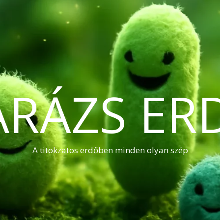
ARÁZS ER
A titokzatos erdőben minden olyan szép