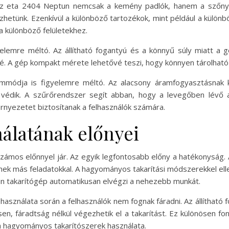
Az eta 2404 Neptun nemcsak a kemény padlók, hanem a szőnyege
zhetünk. Ezenkívül a különböző tartozékok, mint például a különb
a különböző felületekhez.
gyelemre méltó. Az állítható fogantyú és a könnyű súly miatt a
. A gép kompakt mérete lehetővé teszi, hogy könnyen tárolható le
emmódja is figyelemre méltó. Az alacsony áramfogyasztásnak 
 védik. A szűrőrendszer segít abban, hogy a levegőben lévő
rnyezetet biztosítanak a felhasználók számára.
nálatának előnyei
zámos előnnyel jár. Az egyik legfontosabb előny a hatékonyság.
hetnek más feladatokkal. A hagyományos takarítási módszerekkel ell
ptun takarítógép automatikusan elvégzi a nehezebb munkát.
 használata során a felhasználók nem fognak fáradni. Az állítható
en, fáradtság nélkül végezhetik el a takarítást. Ez különösen f
 hagyományos takarítószerek használata.