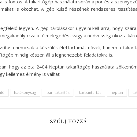
sa is fontos. A takarítógép használata során a por és a szennyez
mákat is okozhat. A gép külső részének rendszeres tisztítása
egfelelő legyen. A gép tárolásakor ügyelni kell arra, hogy szár
s megakadályozza a túlmelegedést vagy a nedvesség okozta káro
títása nemcsak a készülék élettartamát növeli, hanem a takarítá
tógép mindig készen áll a legnehezebb feladatokra is.
bban, hogy az eta 2404 Neptun takarítógép használata zökkenőm
 kellemes élmény is válhat.
ató
hatékonyság
ipari takarítás
karbantartás
neptun
ta
SZÓLJ HOZZÁ