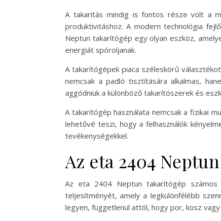
A takarítás mindig is fontos része volt a 
produktivitáshoz. A modern technológia fej
Neptun takarítógép egy olyan eszköz, amelyet
energiát spóroljanak.
A takarítógépek piaca széleskörű választéko
nemcsak a padló tisztítására alkalmas, hane
aggódniuk a különböző takarítószerek és esz
A takarítógép használata nemcsak a fizikai mu
lehetővé teszi, hogy a felhasználók kényelme
tevékenységekkel.
Az eta 2404 Neptun
Az eta 2404 Neptun takarítógép számos ki
teljesítményét, amely a legkülönfélébb szen
legyen, függetlenül attól, hogy por, kosz vagy