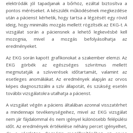
elektródák jól tapadjanak a bőrhöz, ezáltal biztosítva a
pontos méréseket. A készülék működésének megkezdése
után a pácienst kérhetik, hogy tartsa a légzését egy rövid
ideig, hogy minimális mozgás mellett rögzítsék az EKG-t. A
vizsgálat során a páciensnek a lehető legkevésbé kell
mozognia, mivel a mozgás befolyásolhatja az
eredményeket.
Az EKG során kapott grafikonokat a szakember elemzi. Az
EKG görbék az egészséges szívritmus mellett
megmutatják a szívverések időtartamát, valamint az
esetleges anomáliákat. Az eredmények alapján az orvos
képes diagnosztizálni a szív állapotát, és szükség esetén
további vizsgálatokra utalhatja a pácienst.
A vizsgálat végén a páciens általában azonnal visszatérhet
a mindennapi tevékenységeihez, mivel az EKG vizsgálat
nem jár fájdalommal és nem igényel különösebb felépülési
időt. Az eredmények értékelése néhány percet igényelhet,