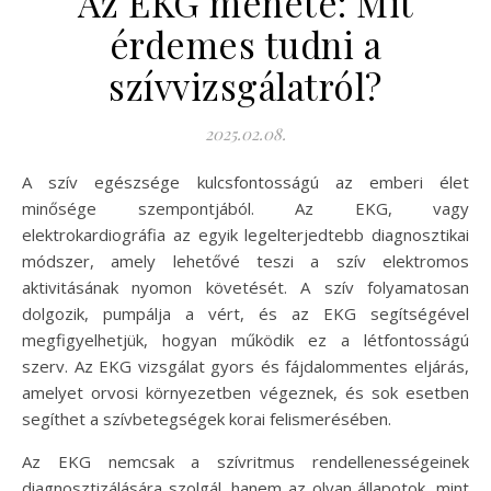
Az EKG menete: Mit
érdemes tudni a
szívvizsgálatról?
2025.02.08.
A szív egészsége kulcsfontosságú az emberi élet
minősége szempontjából. Az EKG, vagy
elektrokardiográfia az egyik legelterjedtebb diagnosztikai
módszer, amely lehetővé teszi a szív elektromos
aktivitásának nyomon követését. A szív folyamatosan
dolgozik, pumpálja a vért, és az EKG segítségével
megfigyelhetjük, hogyan működik ez a létfontosságú
szerv. Az EKG vizsgálat gyors és fájdalommentes eljárás,
amelyet orvosi környezetben végeznek, és sok esetben
segíthet a szívbetegségek korai felismerésében.
Az EKG nemcsak a szívritmus rendellenességeinek
diagnosztizálására szolgál, hanem az olyan állapotok, mint