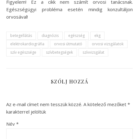
Figyelem! Ez a cikk nem számít orvosi tanácsnak.
Egészségügyi probléma esetén mindig konzultáljon
orvosával!
betegellátás
diagnózis
egészség
ekg
elektrokardiográfia
orvosi útmutató
orvosi vizsgálatok
szív egészsége
szívbetegségek
szívvizsgálat
SZÓLJ HOZZÁ
Az e-mail címet nem tesszük közzé.
A kötelező mezőket
*
karakterrel jelöltük
Név
*