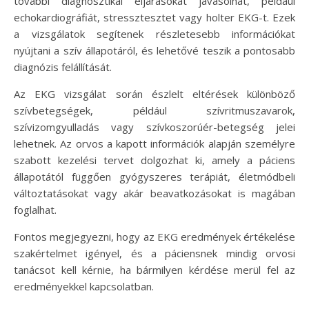
további diagnosztikai eljárásokat javasolhat, például
echokardiográfiát, stressztesztet vagy holter EKG-t. Ezek
a vizsgálatok segítenek részletesebb információkat
nyújtani a szív állapotáról, és lehetővé teszik a pontosabb
diagnózis felállítását.
Az EKG vizsgálat során észlelt eltérések különböző
szívbetegségek, például szívritmuszavarok,
szívizomgyulladás vagy szívkoszorúér-betegség jelei
lehetnek. Az orvos a kapott információk alapján személyre
szabott kezelési tervet dolgozhat ki, amely a páciens
állapotától függően gyógyszeres terápiát, életmódbeli
változtatásokat vagy akár beavatkozásokat is magában
foglalhat.
Fontos megjegyezni, hogy az EKG eredmények értékelése
szakértelmet igényel, és a páciensnek mindig orvosi
tanácsot kell kérnie, ha bármilyen kérdése merül fel az
eredményekkel kapcsolatban.