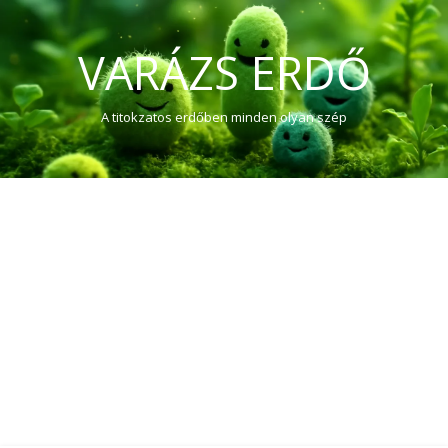
VARÁZS ERDŐ
A titokzatos erdőben minden olyan szép