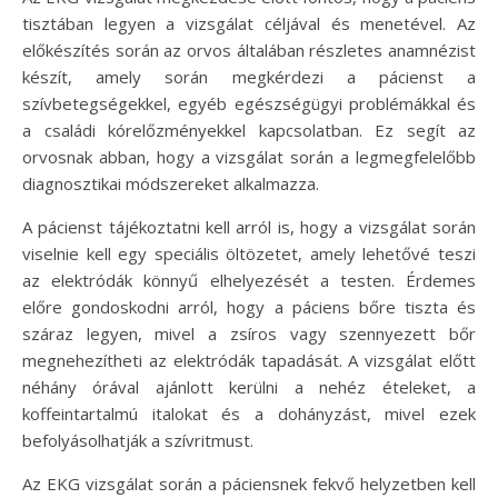
tisztában legyen a vizsgálat céljával és menetével. Az
előkészítés során az orvos általában részletes anamnézist
készít, amely során megkérdezi a pácienst a
szívbetegségekkel, egyéb egészségügyi problémákkal és
a családi kórelőzményekkel kapcsolatban. Ez segít az
orvosnak abban, hogy a vizsgálat során a legmegfelelőbb
diagnosztikai módszereket alkalmazza.
A pácienst tájékoztatni kell arról is, hogy a vizsgálat során
viselnie kell egy speciális öltözetet, amely lehetővé teszi
az elektródák könnyű elhelyezését a testen. Érdemes
előre gondoskodni arról, hogy a páciens bőre tiszta és
száraz legyen, mivel a zsíros vagy szennyezett bőr
megnehezítheti az elektródák tapadását. A vizsgálat előtt
néhány órával ajánlott kerülni a nehéz ételeket, a
koffeintartalmú italokat és a dohányzást, mivel ezek
befolyásolhatják a szívritmust.
Az EKG vizsgálat során a páciensnek fekvő helyzetben kell