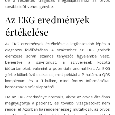
de a részletes diagnózis megállapításához az orvos
további időt vehet igénybe.
Az EKG eredmények
értékelése
Az EKG eredmények értékelése a legfontosabb lépés a
diagnózis felállításában. A szakember az EKG görbék
elemzése során számos tényezőt figyelembe vesz,
beleértve a szívritmust, a szívverések közötti
időtartamokat, valamint a potenciális anomáliákat. Az EKG
görbe különböző szakaszai, mint például a P-hullám, a QRS
komplexum és a T-hullám, mind fontos információkat
hordoznak a szív állapotáról.
Ha az EKG eredménye normális, akkor az orvos általában
megnyugtatja a pácienst, és további vizsgálatokat nem
rendel el. Azonban ha rendellenesség mutatkozik, az orvos