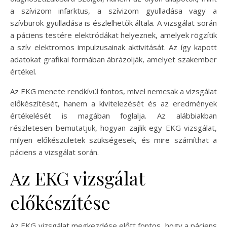
a szívizom infarktus, a szívizom gyulladása vagy a
szívburok gyulladása is észlelhetők általa. A vizsgálat során
a páciens testére elektródákat helyeznek, amelyek rögzítik
a szív elektromos impulzusainak aktivitását. Az így kapott
adatokat grafikai formában ábrázolják, amelyet szakember
értékel.
Az EKG menete rendkívül fontos, mivel nemcsak a vizsgálat
előkészítését, hanem a kivitelezését és az eredmények
értékelését is magában foglalja. Az alábbiakban
részletesen bemutatjuk, hogyan zajlik egy EKG vizsgálat,
milyen előkészületek szükségesek, és mire számíthat a
páciens a vizsgálat során.
Az EKG vizsgálat
előkészítése
Az EKG vizsgálat megkezdése előtt fontos, hogy a páciens