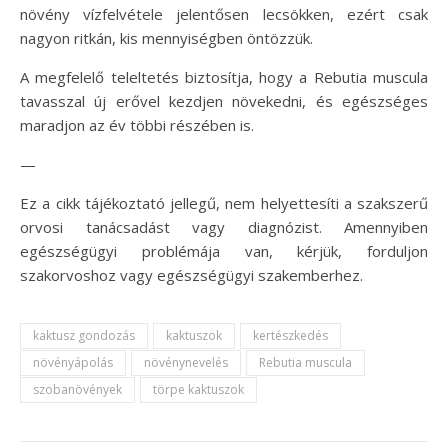
növény vízfelvétele jelentősen lecsökken, ezért csak
nagyon ritkán, kis mennyiségben öntözzük.
A megfelelő teleltetés biztosítja, hogy a Rebutia muscula
tavasszal új erővel kezdjen növekedni, és egészséges
maradjon az év többi részében is.
—
Ez a cikk tájékoztató jellegű, nem helyettesíti a szakszerű
orvosi tanácsadást vagy diagnózist. Amennyiben
egészségügyi problémája van, kérjük, forduljon
szakorvoshoz vagy egészségügyi szakemberhez.
kaktusz gondozás
kaktuszok
kertészkedés
növényápolás
növénynevelés
Rebutia muscula
szobanövények
törpe kaktuszok