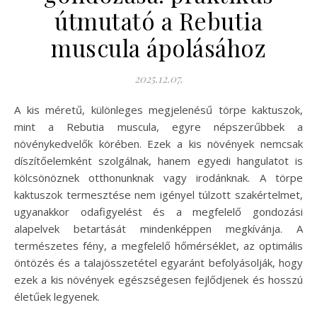
útmutató a Rebutia
muscula ápolásához
2025.12.07.
A kis méretű, különleges megjelenésű törpe kaktuszok,
mint a Rebutia muscula, egyre népszerűbbek a
növénykedvelők körében. Ezek a kis növények nemcsak
díszítőelemként szolgálnak, hanem egyedi hangulatot is
kölcsönöznek otthonunknak vagy irodánknak. A törpe
kaktuszok termesztése nem igényel túlzott szakértelmet,
ugyanakkor odafigyelést és a megfelelő gondozási
alapelvek betartását mindenképpen megkívánja. A
természetes fény, a megfelelő hőmérséklet, az optimális
öntözés és a talajösszetétel egyaránt befolyásolják, hogy
ezek a kis növények egészségesen fejlődjenek és hosszú
életűek legyenek.