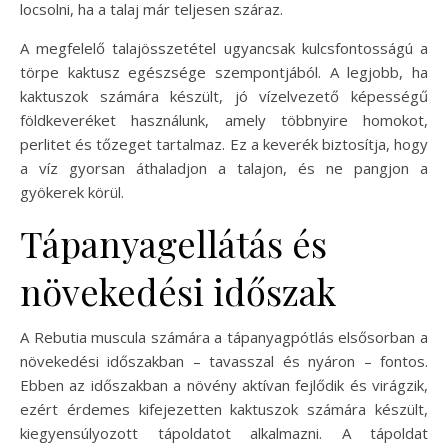
locsolni, ha a talaj már teljesen száraz.
A megfelelő talajösszetétel ugyancsak kulcsfontosságú a
törpe kaktusz egészsége szempontjából. A legjobb, ha
kaktuszok számára készült, jó vízelvezető képességű
földkeveréket használunk, amely többnyire homokot,
perlitet és tőzeget tartalmaz. Ez a keverék biztosítja, hogy
a víz gyorsan áthaladjon a talajon, és ne pangjon a
gyökerek körül.
Tápanyagellátás és
növekedési időszak
A Rebutia muscula számára a tápanyagpótlás elsősorban a
növekedési időszakban – tavasszal és nyáron – fontos.
Ebben az időszakban a növény aktívan fejlődik és virágzik,
ezért érdemes kifejezetten kaktuszok számára készült,
kiegyensúlyozott tápoldatot alkalmazni. A tápoldat