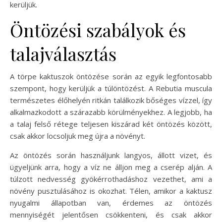
kerüljük.
Öntözési szabályok és
talajválasztás
A törpe kaktuszok öntözése során az egyik legfontosabb
szempont, hogy kerüljük a túlöntözést. A Rebutia muscula
természetes élőhelyén ritkán találkozik bőséges vízzel, így
alkalmazkodott a szárazabb körülményekhez. A legjobb, ha
a talaj felső rétege teljesen kiszárad két öntözés között,
csak akkor locsoljuk meg újra a növényt.
Az öntözés során használjunk langyos, állott vizet, és
ügyeljünk arra, hogy a víz ne álljon meg a cserép alján. A
túlzott nedvesség gyökérrothadáshoz vezethet, ami a
növény pusztulásához is okozhat. Télen, amikor a kaktusz
nyugalmi állapotban van, érdemes az öntözés
mennyiségét jelentősen csökkenteni, és csak akkor