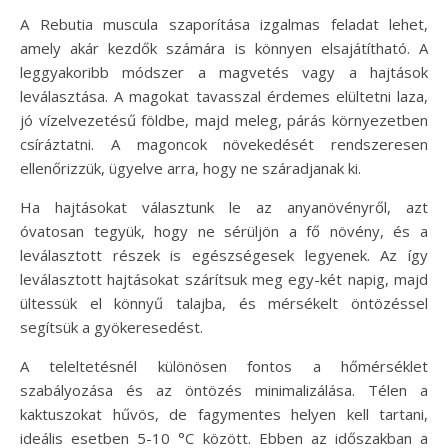
A Rebutia muscula szaporítása izgalmas feladat lehet,
amely akár kezdők számára is könnyen elsajátítható. A
leggyakoribb módszer a magvetés vagy a hajtások
leválasztása. A magokat tavasszal érdemes elültetni laza,
jó vízelvezetésű földbe, majd meleg, párás környezetben
csíráztatni. A magoncok növekedését rendszeresen
ellenőrizzük, ügyelve arra, hogy ne száradjanak ki.
Ha hajtásokat választunk le az anyanövényről, azt
óvatosan tegyük, hogy ne sérüljön a fő növény, és a
leválasztott részek is egészségesek legyenek. Az így
leválasztott hajtásokat szárítsuk meg egy-két napig, majd
ültessük el könnyű talajba, és mérsékelt öntözéssel
segítsük a gyökeresedést.
A teleltetésnél különösen fontos a hőmérséklet
szabályozása és az öntözés minimalizálása. Télen a
kaktuszokat hűvös, de fagymentes helyen kell tartani,
ideális esetben 5-10 °C között. Ebben az időszakban a