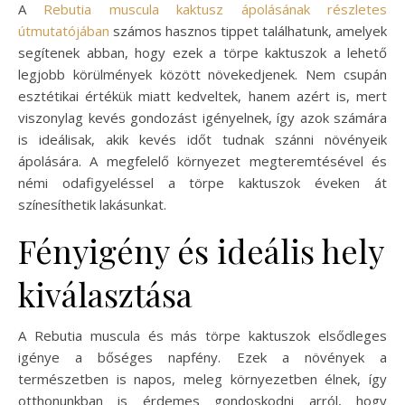
A
Rebutia muscula kaktusz ápolásának részletes
útmutatójában
számos hasznos tippet találhatunk, amelyek
segítenek abban, hogy ezek a törpe kaktuszok a lehető
legjobb körülmények között növekedjenek. Nem csupán
esztétikai értékük miatt kedveltek, hanem azért is, mert
viszonylag kevés gondozást igényelnek, így azok számára
is ideálisak, akik kevés időt tudnak szánni növényeik
ápolására. A megfelelő környezet megteremtésével és
némi odafigyeléssel a törpe kaktuszok éveken át
színesíthetik lakásunkat.
Fényigény és ideális hely
kiválasztása
A Rebutia muscula és más törpe kaktuszok elsődleges
igénye a bőséges napfény. Ezek a növények a
természetben is napos, meleg környezetben élnek, így
otthonunkban is érdemes gondoskodni arról, hogy