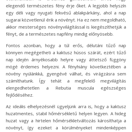
elegendő természetes fény érje őket. A legjobb helyszín
egy déli vagy nyugati fekvésű ablakpárkány, ahol a nap
sugarai közvetlenül érik a növényt. Ha ez nem megoldható,
akkor mesterséges növényvilágítással is kiegészíthetjük a
fényt, de a természetes napfény mindig előnyösebb.
Fontos azonban, hogy a túl erős, délutáni tűző nap
könnyen megégetheti a kaktusz húsos szárát, ezért tűző
nap idején árnyékosabb helyre vagy áttetsző függöny
mögé érdemes helyezni. A fényhiány következtében a
növény nyúlánkká, gyengévé válhat, és virágzásra sem
számíthatunk. Így tehát a megfelelő megvilágítás
elengedhetetlen a Rebutia muscula egészséges
fejlődéséhez.
Az ideális elhelyezésnél ügyeljünk arra is, hogy a kaktusz
huzatmentes, stabil hőmérsékletű helyen legyen. A hideg
huzat vagy a hirtelen hőmérsékletváltozás károsíthatja a
növényt, így ezeket a körülményeket mindenképpen