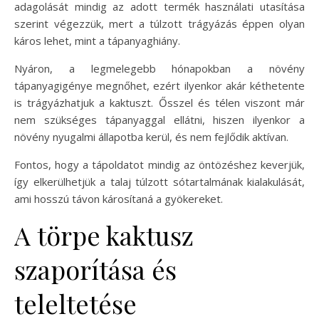
adagolását mindig az adott termék használati utasítása
szerint végezzük, mert a túlzott trágyázás éppen olyan
káros lehet, mint a tápanyaghiány.
Nyáron, a legmelegebb hónapokban a növény
tápanyagigénye megnőhet, ezért ilyenkor akár kéthetente
is trágyázhatjuk a kaktuszt. Ősszel és télen viszont már
nem szükséges tápanyaggal ellátni, hiszen ilyenkor a
növény nyugalmi állapotba kerül, és nem fejlődik aktívan.
Fontos, hogy a tápoldatot mindig az öntözéshez keverjük,
így elkerülhetjük a talaj túlzott sótartalmának kialakulását,
ami hosszú távon károsítaná a gyökereket.
A törpe kaktusz
szaporítása és
teleltetése