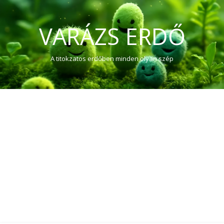
VARÁZS ERDŐ
A titokzatos erdőben minden olyan szép