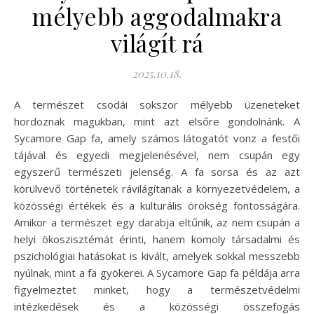
mélyebb aggodalmakra
világít rá
2025.10.18.
A természet csodái sokszor mélyebb üzeneteket
hordoznak magukban, mint azt elsőre gondolnánk. A
Sycamore Gap fa, amely számos látogatót vonz a festői
tájával és egyedi megjelenésével, nem csupán egy
egyszerű természeti jelenség. A fa sorsa és az azt
körülvevő történetek rávilágítanak a környezetvédelem, a
közösségi értékek és a kulturális örökség fontosságára.
Amikor a természet egy darabja eltűnik, az nem csupán a
helyi ökoszisztémát érinti, hanem komoly társadalmi és
pszichológiai hatásokat is kivált, amelyek sokkal messzebb
nyúlnak, mint a fa gyökerei. A Sycamore Gap fa példája arra
figyelmeztet minket, hogy a természetvédelmi
intézkedések és a közösségi összefogás