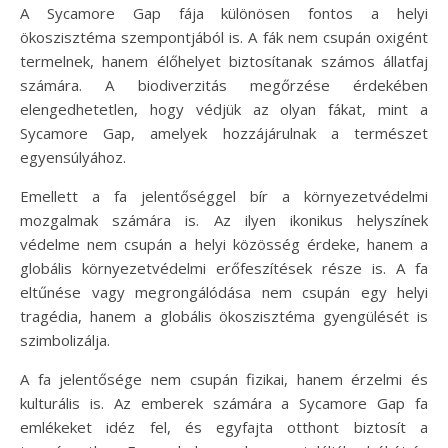
A Sycamore Gap fája különösen fontos a helyi
ökoszisztéma szempontjából is. A fák nem csupán oxigént
termelnek, hanem élőhelyet biztosítanak számos állatfaj
számára. A biodiverzitás megőrzése érdekében
elengedhetetlen, hogy védjük az olyan fákat, mint a
Sycamore Gap, amelyek hozzájárulnak a természet
egyensúlyához.
Emellett a fa jelentőséggel bír a környezetvédelmi
mozgalmak számára is. Az ilyen ikonikus helyszínek
védelme nem csupán a helyi közösség érdeke, hanem a
globális környezetvédelmi erőfeszítések része is. A fa
eltűnése vagy megrongálódása nem csupán egy helyi
tragédia, hanem a globális ökoszisztéma gyengülését is
szimbolizálja.
A fa jelentősége nem csupán fizikai, hanem érzelmi és
kulturális is. Az emberek számára a Sycamore Gap fa
emlékeket idéz fel, és egyfajta otthont biztosít a