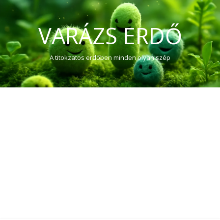
VARÁZS ERDŐ
A titokzatos erdőben minden olyan szép