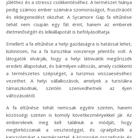
jóléthez és a stressz csökkentéséhez. A természet hiánya
pedig számos ember számára szomorúságot, frusztrációt
és elidegenedést okozhat. A Sycamore Gap fa eltűnése
tehát nem csupán egy fát érint, hanem az emberek
életminőségét és lelkiállapotát is befolyásolhatja.
Emellett a fa eltűnése a helyi gazdaságra is hatással lehet,
különösen, ha a fa turisztikai vonzereje jelentős volt. A
látogatók elvárják, hogy a helyi látnivalók megőrizzék
eredeti állapotukat, és bármilyen változás, amely csökkenti
a természetes szépséget, a turizmus visszaeséséhez
vezethet. A helyi vállalkozások, amelyek a turistákra
támaszkodnak, szintén szenvedhetnek az ilyen
változásoktól.
A fa eltűnése tehát nemcsak egyéni szinten, hanem
közösségi szinten is komoly következményekkel jár. Az
embereknek meg kell találniuk a módját, hogy
megbirkózzanak a veszteséggel, és újraépítsék a
kapcsolatukat a természettel. A közösségi összefogás és