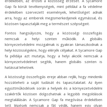
érdekében, az erősíti a közösség érzését. A Sycamore
Gap fa körüli tevékenységek, mint például a fa védelme
érdekében szervezett események, lehetőséget adnak
arra, hogy az emberek megismerkedjenek egymással, és
közösen tapasztalják meg a természet szépségeit.
Fontos hangsúlyozni, hogy a közösségi összefogás
nemcsak a helyi szinten működik. A globális
környezetvédelmi mozgalmak is gyakran támaszkodnak a
helyi közösségekre, hogy elérjék céljaikat. A Sycamore Gap
fa példája azt mutatja, hogy a helyi akciók nemcsak a
környezetvédelmet segítik, hanem globális szinten is
hatással lehetnek.
A közösségi összefogás ereje abban rejlik, hogy mindenki
hozzáteheti a saját tudását és tapasztalatait. Az ilyen
együttműködések során a helyiek és a környezetvédelmi
szakértők közösen dolgozhatnak a legjobb megoldások
megtalálásán. A Sycamore Gap fa megóvása érdekében
tett lépések nemcsak a fát védik, hanem egy olyan