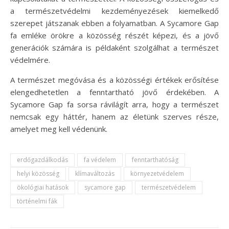
a természetvédelmi kezdeményezések kiemelkedő
szerepet játszanak ebben a folyamatban. A Sycamore Gap
fa emléke örökre a közösség részét képezi, és a jövő
generációk számára is példaként szolgálhat a természet
védelmére.
A természet megóvása és a közösségi értékek erősítése
elengedhetetlen a fenntartható jövő érdekében. A
Sycamore Gap fa sorsa rávilágít arra, hogy a természet
nemcsak egy háttér, hanem az életünk szerves része,
amelyet meg kell védenünk.
erdőgazdálkodás
fa védelem
fenntarthatóság
helyi közösség
klímaváltozás
környezetvédelem
ökológiai hatások
sycamore gap
természetvédelem
történelmi fák