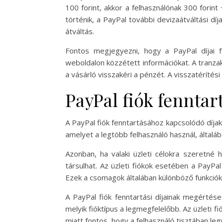
100 forint, akkor a felhasználónak 300 forint 
történik, a PayPal további devizaátváltási dí
átváltás.
Fontos megjegyezni, hogy a PayPal díjai f
weboldalon közzétett információkat. A tranzak
a vásárló visszakéri a pénzét. A visszatérítés
PayPal fiók fenntart
A PayPal fiók fenntartásához kapcsolódó díjak
amelyet a legtöbb felhasználó használ, általá
Azonban, ha valaki üzleti célokra szeretné h
társulhat. Az üzleti fiókok esetében a PayPal
Ezek a csomagok általában különböző funkcióka
A PayPal fiók fenntartási díjainak megértés
melyik fióktípus a legmegfelelőbb. Az üzleti f
miatt fontos, hogy a felhasználó tisztában leg