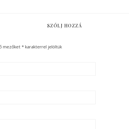
SZÓLJ HOZZÁ
ző mezőket
*
karakterrel jelöltük