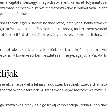
ben a digitális pénzügyi megoldások iránti kereslet folyamato
számára nemcsak a kényelmes tranzakciók lebonyolítása jelenti
at és eladásokat.
használók egyéni fiókot hoznak létre, amelyhez bankkártyáikat
lgáltatást. Azonban a kényelem és biztonság mellett nem szabad 
esetében eltérő díjszabások érvényesek, és ezeket a felhasz
ktrumot ölelnek fel, amelyek különböző tranzakciós típusokra vo
yétől is. A következőkben részletesen megvizsgáljuk a PayPal ha
díjak
tségek, amelyekkel a felhasználók szembesülnek. Ezek a díjak álta
áltatásokat vásárolnak. A tranzakciós díjak mértéke változó, é
gy százalékos arány és egy fix díj kombinációja. Például, ha valak