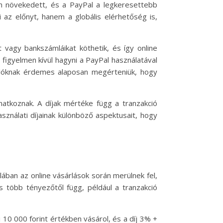
san növekedett, és a PayPal a legkeresettebb
 az előnyt, hanem a globális elérhetőség is,
 vagy bankszámláikat köthetik, és így online
figyelmen kívül hagyni a PayPal használatával
nálóknak érdemes alaposan megérteniük, hogy
natkoznak. A díjak mértéke függ a tranzakció
sználati díjainak különböző aspektusait, hogy
lában az online vásárlások során merülnek fel,
s több tényezőtől függ, például a tranzakció
i 10 000 forint értékben vásárol, és a díj 3% +