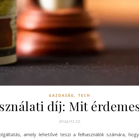
,
GAZDASÁG
TECH
sználati díj: Mit érdemes
2024.03.23.
olgáltatás, amely lehetővé teszi a felhasználók számára, ho