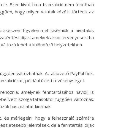
tnie. Ezen kívül, ha a tranzakció nem forintban
üggően, hogy milyen valuták között történik az
rakészen figyelemmel kísérniük a hivatalos
zatérítési díjak, amelyek akkor érvényesek, ha
is változó lehet a különböző helyzetekben.
függően változhatnak. Az alapvető PayPal fiók,
nzakciókat, például üzleti tevékenységet.
trehoznia, amelynek fenntartásához havidíj is
nybe vett szolgáltatásoktól függően változnak.
zök használatát kínálnak.
t, és mérlegelni, hogy a felhasználó számára
részletesebb jelentések, de a fenntartási díjak