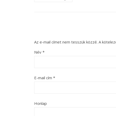
Az e-mail címet nem tesszük közzé.
A kötele
Név
*
E-mail cím
*
Honlap