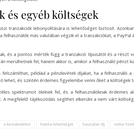
ak és egyéb költségek
i tranzakciók lebonyolítására is lehetőséget biztosít. Azonban 
a felhasználók más valutában végzik el a tranzakciókat, a PayPal ál
ak, és a pontos mérték függ a tranzakció típusától és a részt 
rán merülhetnek fel, hanem akkor is, amikor a felhasználó pénzt k
elszámíthat, például a pénzkivételi díjakat, ha a felhasználó a
ozó lehet, és szintén érdemes figyelembe venni őket a költségek 
zéles spektrumot ölelnek fel, és a felhasználóknak érdemes a
t. A megfelelő tájékozódás segíthet elkerülni a nem várt költsé
e-kereskedelem
fizetési lehetőségek
használati díj
online fizet