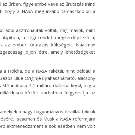
 az űrben, figyelembe véve az űrutazás iránti
zet, hogy a NASA még inkább támaszkodjon a
korábbi asztronauták voltak, míg mások, mint
alapítója, a régi rendet megkérdőjelező új
sék az emberi űrutazás költségeit. Isaacman
özgazdaság jöjjön létre, amely lehetőségeket
 a Holdra, de a NASA rakétái, mint például a
ezos Blue Originje újrahasználható, alacsony
LS indítása 4,1 milliárd dollárba kerül, míg a
illiárdosok között várhatóan felgyorsítja az
, amelyek a nagy hagyományos űrvállalatoknak
velésére. Isaacman és Musk a NASA reformjára
A projektmenedzsmentje sok esetben nem volt