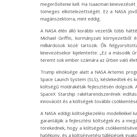
megerősítenie kell. Ha Isaacman kinevezését 
tömeges elkötelezettségét. Ez a NASA jövő
magánszektorra, mint eddig.
A NASA élén álló korábbi vezetők több hátté
Michael Griffin, kormányzati környezetből
milliárdosok közé tartozik. Ők felgyorsíto
kinevezésekor kijelentette: „Ez a második ű
teremt sok ember számára az űrben való élet
Trump elnöksége alatt a NASA Artemis progra
Space Launch System (SLS), késlekedtek és k
költségű Holdrakéták fejlesztésén dolgozik. A
SpaceX Starship rakétarendszerének indítási
innovációt és a költségek további csökkentésé
A NASA eddigi költségkezelési modellekkel k
garantálják a fejlesztési költségek és a me
törekednek, hogy a költségek csökkentéséve
hatékony, és a költségvetési túllépések gyakor