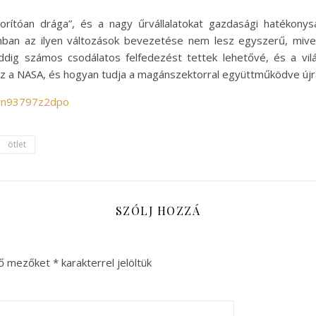
rítóan drága”, és a nagy űrvállalatokat gazdasági hatékonysá
nban az ilyen változások bevezetése nem lesz egyszerű, mive
ddig számos csodálatos felfedezést tettek lehetővé, és a vil
esz a NASA, és hogyan tudja a magánszektorral együttműködve újr
/cn93797z2dpo
ötlet
SZÓLJ HOZZÁ
ző mezőket
*
karakterrel jelöltük