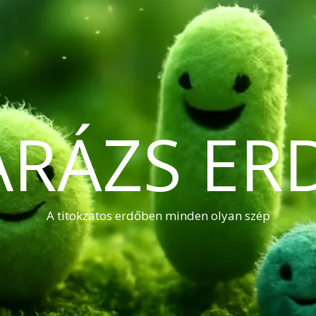
ARÁZS ER
A titokzatos erdőben minden olyan szép