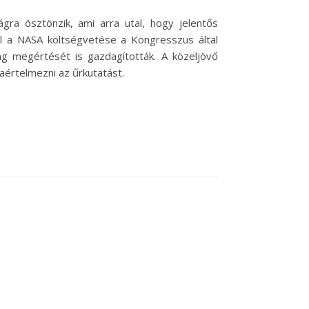
gra ösztönzik, ami arra utal, hogy jelentős
l a NASA költségvetése a Kongresszus által
ág megértését is gazdagították. A közeljövő
aértelmezni az űrkutatást.