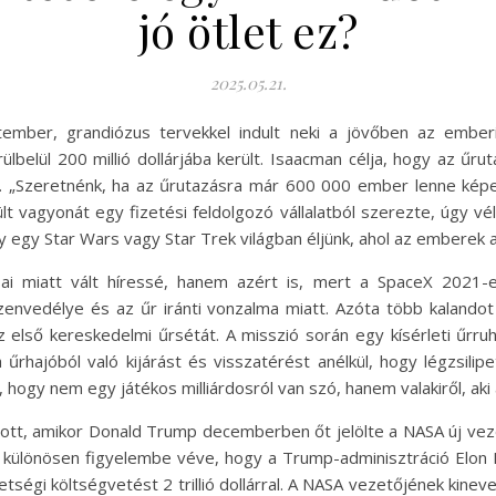
jó ötlet ez?
2025.05.21.
letember, grandiózus tervekkel indult neki a jövőben az embe
ülbelül 200 millió dollárjába került. Isaacman célja, hogy az űr
„Szeretnénk, ha az űrutazásra már 600 000 ember lenne képes” –
sült vagyonát egy fizetési feldolgozó vállalatból szerezte, úgy v
y egy Star Wars vagy Star Trek világban éljünk, ahol az emberek a
i miatt vált híressé, hanem azért is, mert a SpaceX 2021-e
szenvedélye és az űr iránti vonzalma miatt. Azóta több kalandot
első kereskedelmi űrsétát. A misszió során egy kísérleti űrruh
 űrhajóból való kijárást és visszatérést anélkül, hogy légzsilipet
a, hogy nem egy játékos milliárdosról van szó, hanem valakiről, aki
t, amikor Donald Trump decemberben őt jelölte a NASA új vezet
, különösen figyelembe véve, hogy a Trump-adminisztráció Elon 
ségi költségvetést 2 trillió dollárral. A NASA vezetőjének kinev