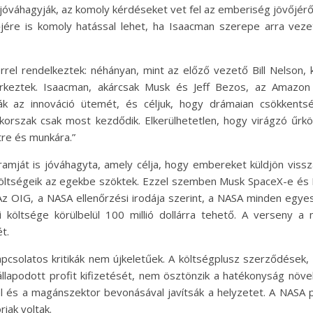
jóváhagyják, az komoly kérdéseket vet fel az emberiség jövőjéről
jére is komoly hatással lehet, ha Isaacman szerepe arra ve
rrel rendelkeztek: néhányan, mint az előző vezető Bill Nelson, 
 érkeztek. Isaacman, akárcsak Musk és Jeff Bezos, az Amazon 
tták az innováció ütemét, és céljuk, hogy drámaian csökkent
rkorszak csak most kezdődik. Elkerülhetetlen, hogy virágzó űrk
re és munkára.”
mját is jóváhagyta, amely célja, hogy embereket küldjön vissza
öltségeik az egekbe szöktek. Ezzel szemben Musk SpaceX-e és B
z OIG, a NASA ellenőrzési irodája szerint, a NASA minden egyes S
 költsége körülbelül 100 millió dollárra tehető. A verseny a m
t.
apcsolatos kritikák nem újkeletűek. A költségplusz szerződések
gállapodott profit kifizetését, nem ösztönzik a hatékonyság nö
l és a magánszektor bevonásával javítsák a helyzetet. A NAS
iak voltak.