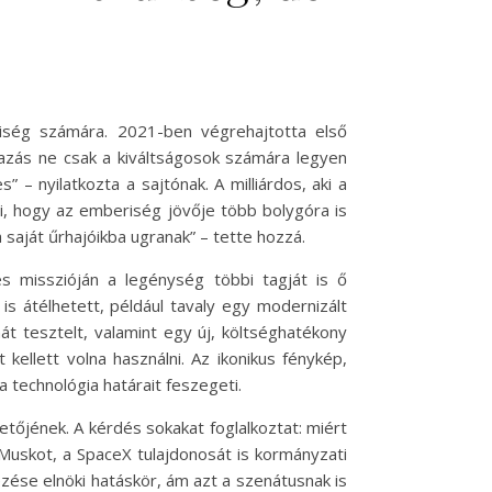
riség számára. 2021-ben végrehajtotta első
utazás ne csak a kiváltságosok számára legyen
 nyilatkozta a sajtónak. A milliárdos, aki a
éli, hogy az emberiség jövője több bolygóra is
 saját űrhajóikba ugranak” – tette hozzá.
s misszióján a legénység többi tagját is ő
 is átélhetett, például tavaly egy modernizált
át tesztelt, valamint egy új, költséghatékony
 kellett volna használni. Az ikonikus fénykép,
 a technológia határait feszegeti.
őjének. A kérdés sokakat foglalkoztat: miért
Muskot, a SpaceX tulajdonosát is kormányzati
ezése elnöki hatáskör, ám azt a szenátusnak is