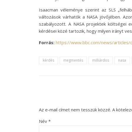
Isaacman véleménye szerint az SLS „felhábo
változások várhatók a NASA jövőjében. Azo
szabályozott. A NASA projektek költségei e
kérdései közé tartozik, hogy milyen irányt v
Forrás:
https://www.bbc.com/news/articles
kérdés
megmentés
milliárdos
nasa
Az e-mail címet nem tesszük közzé.
A kötele
Név
*