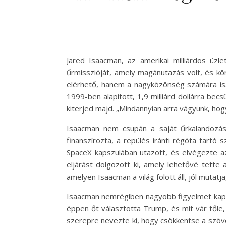
Jared Isaacman, az amerikai milliárdos üz
űrmisszióját, amely magánutazás volt, és kör
elérhető, hanem a nagyközönség számára is. 
1999-ben alapított, 1,9 milliárd dollárra bec
kiterjed majd. „Mindannyian arra vágyunk, hog
Isaacman nem csupán a saját űrkalandozása
finanszírozta, a repülés iránti régóta tartó 
SpaceX kapszulában utazott, és elvégezte az 
eljárást dolgozott ki, amely lehetővé tette a
amelyen Isaacman a világ fölött áll, jól mutatj
Isaacman nemrégiben nagyobb figyelmet kapot
éppen őt választotta Trump, és mit vár tőle
szerepre nevezte ki, hogy csökkentse a szövet