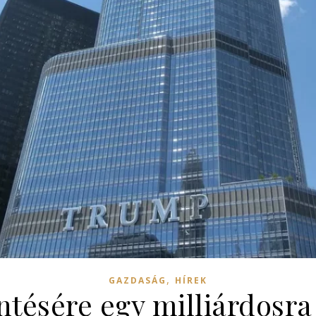
,
GAZDASÁG
HÍREK
ésére egy milliárdosra 