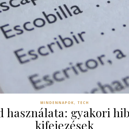
,
MINDENNAPOK
TECH
 használata: gyakori hib
kifejezések