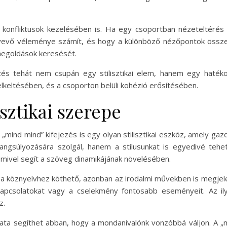
a konfliktusok kezelésében is. Ha egy csoportban nézeteltérés 
ztvevő véleménye számít, és hogy a különböző nézőpontok össz
 megoldások keresését.
zés tehát nem csupán egy stilisztikai elem, hanem egy haték
keltésében, és a csoporton belüli kohézió erősítésében.
sztikai szerepe
 „mind mind” kifejezés is egy olyan stilisztikai eszköz, amely ga
ngsúlyozására szolgál, hanem a stílusunkat is egyedivé teheti
 mivel segít a szöveg dinamikájának növelésében.
n a köznyelvhez köthető, azonban az irodalmi művekben is megjele
 kapcsolatokat vagy a cselekmény fontosabb eseményeit. Az il
z.
lata segíthet abban, hogy a mondanivalónk vonzóbbá váljon. A „