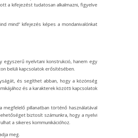
tt a kifejezést tudatosan alkalmazni, figyelve
mind mind” kifejezés képes a mondanivalónkat
gy egyszerű nyelvtani konstrukció, hanem egy
n belüli kapcsolatok erősítésében.
nyságát, és segíthet abban, hogy a közönség
amikájához és a karakterek közötti kapcsolatok
 megfelelő pillanatban történő használatával
ehetőséget biztosít számunkra, hogy a nyelvi
rulhat a sikeres kommunikációhoz.
adja meg.