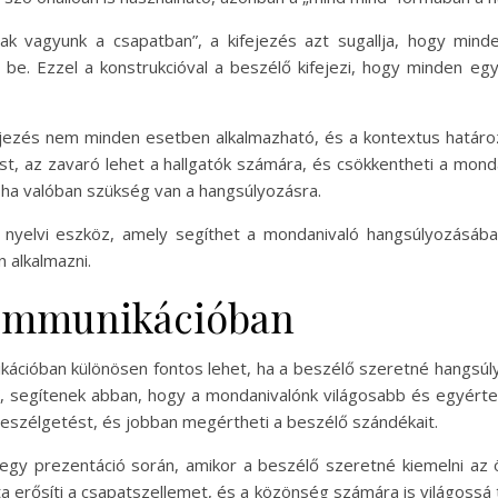
sak vagyunk a csapatban”, a kifejezés azt sugallja, hogy mi
ölt be. Ezzel a konstrukcióval a beszélő kifejezi, hogy minden 
jezés nem minden esetben alkalmazható, és a kontextus határo
zést, az zavaró lehet a hallgatók számára, és csökkentheti a mo
, ha valóban szükség van a hangsúlyozásra.
 nyelvi eszköz, amely segíthet a mondanivaló hangsúlyozásába
 alkalmazni.
kommunikációban
kációban különösen fontos lehet, ha a beszélő szeretné hangsúly
”, segítenek abban, hogy a mondanivalónk világosabb és egyérte
eszélgetést, és jobban megértheti a beszélő szándékait.
et egy prezentáció során, amikor a beszélő szeretné kiemelni az
ta erősíti a csapatszellemet, és a közönség számára is világossá 