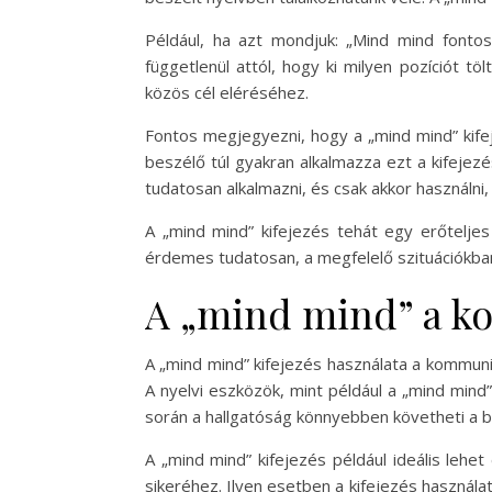
Például, ha azt mondjuk: „Mind mind fonto
függetlenül attól, hogy ki milyen pozíciót t
közös cél eléréséhez.
Fontos megjegyezni, hogy a „mind mind” kife
beszélő túl gyakran alkalmazza ezt a kifeje
tudatosan alkalmazni, és csak akkor használni
A „mind mind” kifejezés tehát egy erőteljes
érdemes tudatosan, a megfelelő szituációkban
A „mind mind” a 
A „mind mind” kifejezés használata a kommuni
A nyelvi eszközök, mint például a „mind mind
során a hallgatóság könnyebben követheti a b
A „mind mind” kifejezés például ideális leh
sikeréhez. Ilyen esetben a kifejezés használa