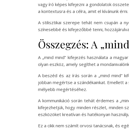
vagy író képes kifejezni a gondolatok összete
a kontextusra és a célra, amit el kívánunk érni.
A stilisztikai szerepe tehát nem csupán a n
színesebbé és kifejezőbbé tenni, hozzájárulv
Összegzés: A „mind
A „mind mind” kifejezés használata a magyar
olyan eszköz, amely segíthet a mondanivalón
A beszéd és az írás során a „mind mind” ki
jobban megértse a szándékainkat. Emellett a s
mélyebb megértéséhez.
A kommunikáció során tehát érdemes a „mind 
kifejezhetjük, hogy minden részlet, minden 
eszközöket kreatívan és hatékonyan használjuk
Ez a cikk nem számít orvosi tanácsnak, és e