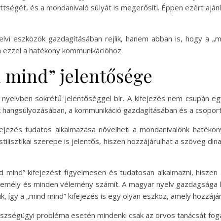
ttségét, és a mondanivaló súlyát is megerősíti. Éppen ezért ajánlo
yelvi eszközök gazdagításában rejlik, hanem abban is, hogy a „
a ezzel a hatékony kommunikációhoz.
 mind” jelentősége
 nyelvben sokrétű jelentőséggel bír. A kifejezés nem csupán e
k hangsúlyozásában, a kommunikáció gazdagításában és a csoporto
fejezés tudatos alkalmazása növelheti a mondanivalónk hatéko
tilisztikai szerepe is jelentős, hiszen hozzájárulhat a szöveg din
mind” kifejezést figyelmesen és tudatosan alkalmazni, hiszen a
személy és minden vélemény számít. A magyar nyelv gazdagsága l
, így a „mind mind” kifejezés is egy olyan eszköz, amely hozzájá
gészségügyi probléma esetén mindenki csak az orvos tanácsát fog