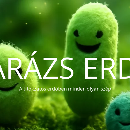
ARÁZS ER
A titokzatos erdőben minden olyan szép