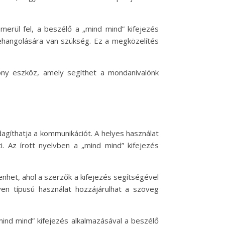
merül fel, a beszélő a „mind mind” kifejezés
ehangolására van szükség. Ez a megközelítés
ony eszköz, amely segíthet a mondanivalónk
zdagíthatja a kommunikációt. A helyes használat
. Az írott nyelvben a „mind mind” kifejezés
nhet, ahol a szerzők a kifejezés segítségével
yen típusú használat hozzájárulhat a szöveg
mind mind” kifejezés alkalmazásával a beszélő