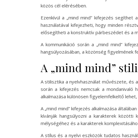
közös cél elérésében.
Ezenkívül a „mind mind” kifejezés segíthet 
használatával kifejezheti, hogy minden rés
elősegítheti a konstruktív párbeszédet és a
A kommunikáció során a „mind mind” kifeje
hangsúlyozásában, a közönség figyelmének fel
A „mind mind” stili
A stilisztika a nyelvhasználat művészete, és a
során a kifejezés nemcsak a mondanivaló ha
alkalmazása különösen figyelemfelkeltő lehet,
A „mind mind” kifejezés alkalmazása általába
kívánják hangsúlyozni a karakterek közötti
mélységéhez és a karakterek komplexitásáho
A stílus és a nyelvi eszközök tudatos haszná