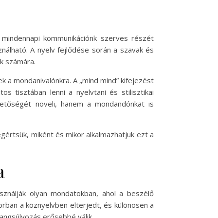
 mindennapi kommunikációnk szerves részét
ználható. A nyelv fejlődése során a szavak és
ók számára.
k a mondanivalónkra. A „mind mind” kifejezést
 tisztában lenni a nyelvtani és stilisztikai
thetőségét növeli, hanem a mondandónkat is
gértsük, miként és mikor alkalmazhatjuk ezt a
a
asználják olyan mondatokban, ahol a beszélő
orban a köznyelvben elterjedt, és különösen a
hangsúlyozás erősebbé válik.