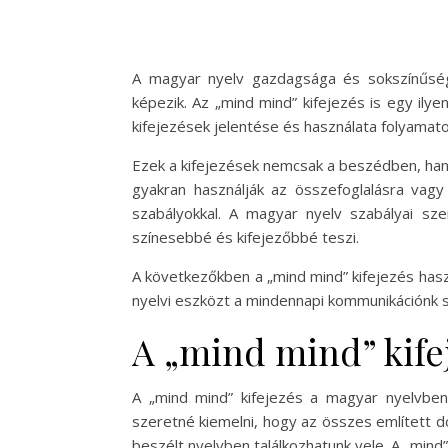
A magyar nyelv gazdagsága és sokszínűség
képezik. Az „mind mind” kifejezés is egy ily
kifejezések jelentése és használata folyamat
Ezek a kifejezések nemcsak a beszédben, hane
gyakran használják az összefoglalásra vagy 
szabályokkal. A magyar nyelv szabályai sz
színesebbé és kifejezőbbé teszi.
A következőkben a „mind mind” kifejezés hasz
nyelvi eszközt a mindennapi kommunikációnk 
A „mind mind” kifej
A „mind mind” kifejezés a magyar nyelvben 
szeretné kiemelni, hogy az összes említett d
beszélt nyelvben találkozhatunk vele. A „mind