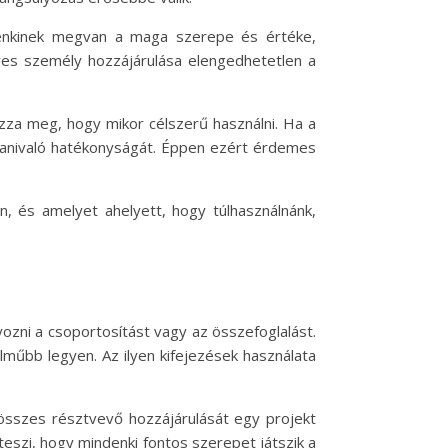
ndenkinek megvan a maga szerepe és értéke,
egyes személy hozzájárulása elengedhetetlen a
zza meg, hogy mikor célszerű használni. Ha a
ndanivaló hatékonyságát. Éppen ezért érdemes
n, és amelyet ahelyett, hogy túlhasználnánk,
ozni a csoportosítást vagy az összefoglalást.
lműbb legyen. Az ilyen kifejezések használata
 összes résztvevő hozzájárulását egy projekt
teszi, hogy mindenki fontos szerepet játszik a