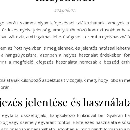
2024.08.01.
e során számos olyan kifejezéssel találkozhatunk, amelyek a
en érdekes nyelvi jelenség, amely különböző kontextusokban has
osan változik, ami izgalmas lehetőségeket teremt a nyelvhasznál
m az írott nyelvben is megjelennek, és jelentős hatással lehetne
a hangsúlyozásra, azonban a helyes használat érdekében fontos
erint a megfelelő kifejezés használata nemcsak a beszéd ér
nálatának különböző aspektusait vizsgáljuk meg, hogy jobban me
során.
ezés jelentése és használat
egyfajta összefoglaló, hangsúlyozó funkcióval bír. Gyakran h
olog vagy személy egyaránt fontos. E kifejezés használata elsős
” szó önállóan is használható, azonban a „mind mind” formában a 