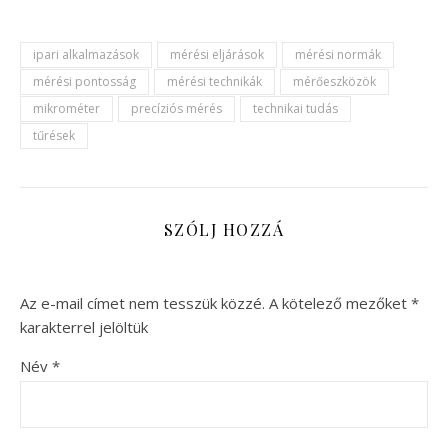
ipari alkalmazások
mérési eljárások
mérési normák
mérési pontosság
mérési technikák
mérőeszközök
mikrométer
precíziós mérés
technikai tudás
tűrések
SZÓLJ HOZZÁ
Az e-mail címet nem tesszük közzé.
A kötelező mezőket
*
karakterrel jelöltük
Név
*