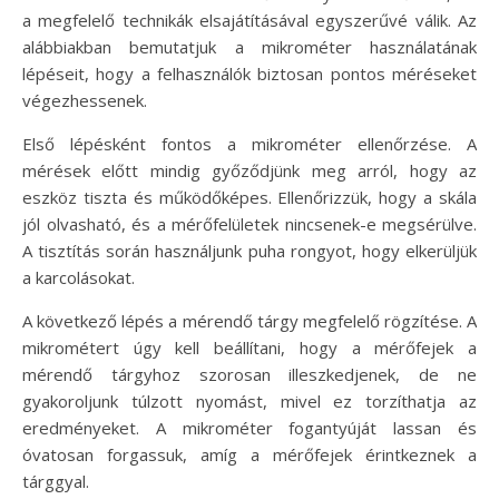
a megfelelő technikák elsajátításával egyszerűvé válik. Az
alábbiakban bemutatjuk a mikrométer használatának
lépéseit, hogy a felhasználók biztosan pontos méréseket
végezhessenek.
Első lépésként fontos a mikrométer ellenőrzése. A
mérések előtt mindig győződjünk meg arról, hogy az
eszköz tiszta és működőképes. Ellenőrizzük, hogy a skála
jól olvasható, és a mérőfelületek nincsenek-e megsérülve.
A tisztítás során használjunk puha rongyot, hogy elkerüljük
a karcolásokat.
A következő lépés a mérendő tárgy megfelelő rögzítése. A
mikrométert úgy kell beállítani, hogy a mérőfejek a
mérendő tárgyhoz szorosan illeszkedjenek, de ne
gyakoroljunk túlzott nyomást, mivel ez torzíthatja az
eredményeket. A mikrométer fogantyúját lassan és
óvatosan forgassuk, amíg a mérőfejek érintkeznek a
tárggyal.