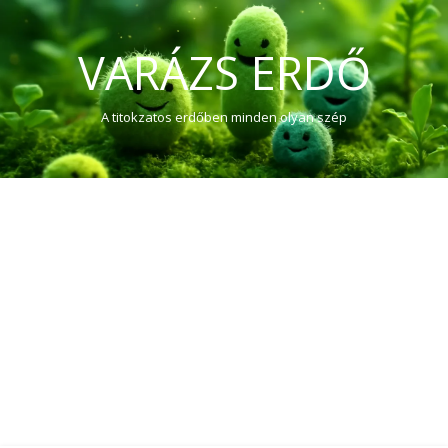
VARÁZS ERDŐ
A titokzatos erdőben minden olyan szép