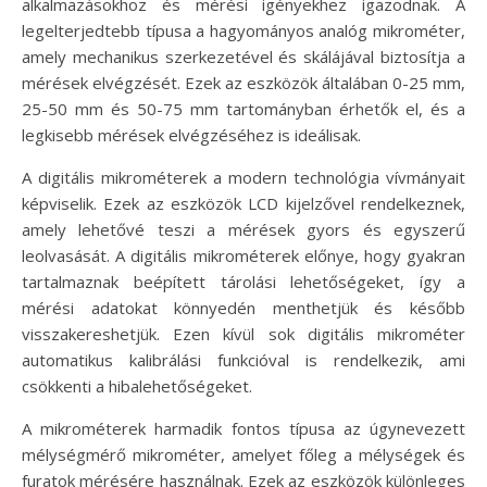
alkalmazásokhoz és mérési igényekhez igazodnak. A
legelterjedtebb típusa a hagyományos analóg mikrométer,
amely mechanikus szerkezetével és skálájával biztosítja a
mérések elvégzését. Ezek az eszközök általában 0-25 mm,
25-50 mm és 50-75 mm tartományban érhetők el, és a
legkisebb mérések elvégzéséhez is ideálisak.
A digitális mikrométerek a modern technológia vívmányait
képviselik. Ezek az eszközök LCD kijelzővel rendelkeznek,
amely lehetővé teszi a mérések gyors és egyszerű
leolvasását. A digitális mikrométerek előnye, hogy gyakran
tartalmaznak beépített tárolási lehetőségeket, így a
mérési adatokat könnyedén menthetjük és később
visszakereshetjük. Ezen kívül sok digitális mikrométer
automatikus kalibrálási funkcióval is rendelkezik, ami
csökkenti a hibalehetőségeket.
A mikrométerek harmadik fontos típusa az úgynevezett
mélységmérő mikrométer, amelyet főleg a mélységek és
furatok mérésére használnak. Ezek az eszközök különleges