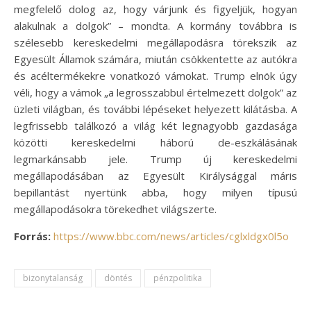
megfelelő dolog az, hogy várjunk és figyeljük, hogyan
alakulnak a dolgok” – mondta. A kormány továbbra is
szélesebb kereskedelmi megállapodásra törekszik az
Egyesült Államok számára, miután csökkentette az autókra
és acéltermékekre vonatkozó vámokat. Trump elnök úgy
véli, hogy a vámok „a legrosszabbul értelmezett dolgok” az
üzleti világban, és további lépéseket helyezett kilátásba. A
legfrissebb találkozó a világ két legnagyobb gazdasága
közötti kereskedelmi háború de-eszkálásának
legmarkánsabb jele. Trump új kereskedelmi
megállapodásában az Egyesült Királysággal máris
bepillantást nyertünk abba, hogy milyen típusú
megállapodásokra törekedhet világszerte.
Forrás:
https://www.bbc.com/news/articles/cglxldgx0l5o
bizonytalanság
döntés
pénzpolitika