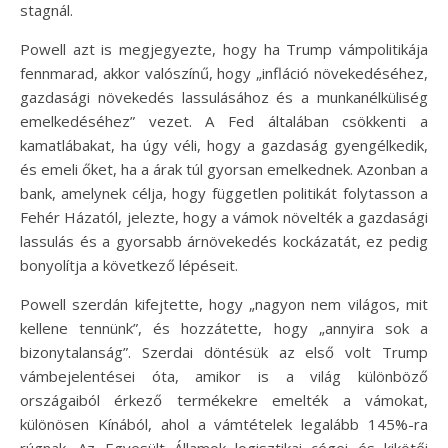
stagnál.
Powell azt is megjegyezte, hogy ha Trump vámpolitikája
fennmarad, akkor valószínű, hogy „infláció növekedéséhez,
gazdasági növekedés lassulásához és a munkanélküliség
emelkedéséhez” vezet. A Fed általában csökkenti a
kamatlábakat, ha úgy véli, hogy a gazdaság gyengélkedik,
és emeli őket, ha a árak túl gyorsan emelkednek. Azonban a
bank, amelynek célja, hogy független politikát folytasson a
Fehér Házatól, jelezte, hogy a vámok növelték a gazdasági
lassulás és a gyorsabb árnövekedés kockázatát, ez pedig
bonyolítja a következő lépéseit.
Powell szerdán kifejtette, hogy „nagyon nem világos, mit
kellene tennünk”, és hozzátette, hogy „annyira sok a
bizonytalanság”. Szerdai döntésük az első volt Trump
vámbejelentései óta, amikor is a világ különböző
országaiból érkező termékekre emelték a vámokat,
különösen Kínából, ahol a vámtételek legalább 145%-ra