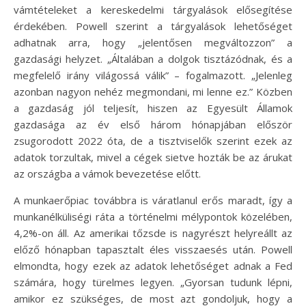
vámtételeket a kereskedelmi tárgyalások elősegítése
érdekében. Powell szerint a tárgyalások lehetőséget
adhatnak arra, hogy „jelentősen megváltozzon” a
gazdasági helyzet. „Általában a dolgok tisztázódnak, és a
megfelelő irány világossá válik” – fogalmazott. „Jelenleg
azonban nagyon nehéz megmondani, mi lenne ez.” Közben
a gazdaság jól teljesít, hiszen az Egyesült Államok
gazdasága az év első három hónapjában először
zsugorodott 2022 óta, de a tisztviselők szerint ezek az
adatok torzultak, mivel a cégek sietve hozták be az árukat
az országba a vámok bevezetése előtt.
A munkaerőpiac továbbra is váratlanul erős maradt, így a
munkanélküliségi ráta a történelmi mélypontok közelében,
4,2%-on áll. Az amerikai tőzsde is nagyrészt helyreállt az
előző hónapban tapasztalt éles visszaesés után. Powell
elmondta, hogy ezek az adatok lehetőséget adnak a Fed
számára, hogy türelmes legyen. „Gyorsan tudunk lépni,
amikor ez szükséges, de most azt gondoljuk, hogy a