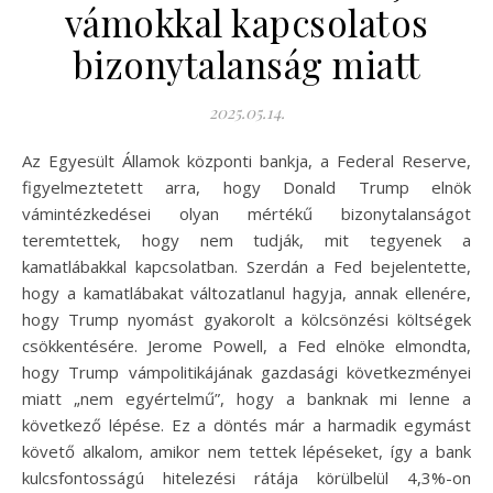
vámokkal kapcsolatos
bizonytalanság miatt
2025.05.14.
Az Egyesült Államok központi bankja, a Federal Reserve,
figyelmeztetett arra, hogy Donald Trump elnök
vámintézkedései olyan mértékű bizonytalanságot
teremtettek, hogy nem tudják, mit tegyenek a
kamatlábakkal kapcsolatban. Szerdán a Fed bejelentette,
hogy a kamatlábakat változatlanul hagyja, annak ellenére,
hogy Trump nyomást gyakorolt a kölcsönzési költségek
csökkentésére. Jerome Powell, a Fed elnöke elmondta,
hogy Trump vámpolitikájának gazdasági következményei
miatt „nem egyértelmű”, hogy a banknak mi lenne a
következő lépése. Ez a döntés már a harmadik egymást
követő alkalom, amikor nem tettek lépéseket, így a bank
kulcsfontosságú hitelezési rátája körülbelül 4,3%-on