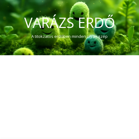
VARÁZS ERDŐ
A titokzatos erdőben minden olyan szép