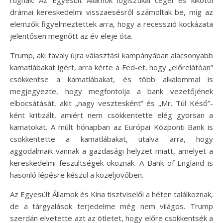
rúgnak. Az Egyesült Államok logisztikai cégei és kikötői
drámai kereskedelmi visszaesésről számoltak be, míg az
elemzők figyelmeztettek arra, hogy a recesszió kockázata
jelentősen megnőtt az év eleje óta.
Trump, aki tavaly újra választási kampányában alacsonyabb
kamatlábakat ígért, arra kérte a Fed-et, hogy „előrelátóan”
csökkentse a kamatlábakat, és több alkalommal is
megjegyezte, hogy megfontolja a bank vezetőjének
elbocsátását, akit „nagy vesztesként” és „Mr. Túl Késő”-
ként kritizált, amiért nem csökkentette elég gyorsan a
kamatokat. A múlt hónapban az Európai Központi Bank is
csökkentette a kamatlábakat, utalva arra, hogy
aggodalmaik vannak a gazdasági helyzet miatt, amelyet a
kereskedelmi feszültségek okoznak. A Bank of England is
hasonló lépésre készül a közeljövőben.
Az Egyesült Államok és Kína tisztviselői a héten találkoznak,
de a tárgyalások terjedelme még nem világos. Trump
szerdán elvetette azt az ötletet, hogy előre csökkentsék a