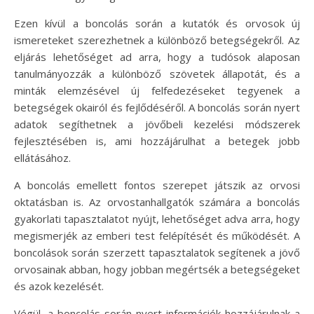
Ezen kívül a boncolás során a kutatók és orvosok új
ismereteket szerezhetnek a különböző betegségekről. Az
eljárás lehetőséget ad arra, hogy a tudósok alaposan
tanulmányozzák a különböző szövetek állapotát, és a
minták elemzésével új felfedezéseket tegyenek a
betegségek okairól és fejlődéséről. A boncolás során nyert
adatok segíthetnek a jövőbeli kezelési módszerek
fejlesztésében is, ami hozzájárulhat a betegek jobb
ellátásához.
A boncolás emellett fontos szerepet játszik az orvosi
oktatásban is. Az orvostanhallgatók számára a boncolás
gyakorlati tapasztalatot nyújt, lehetőséget adva arra, hogy
megismerjék az emberi test felépítését és működését. A
boncolások során szerzett tapasztalatok segítenek a jövő
orvosainak abban, hogy jobban megértsék a betegségeket
és azok kezelését.
Végül, a boncolás során nyert információk hozzájárulnak a