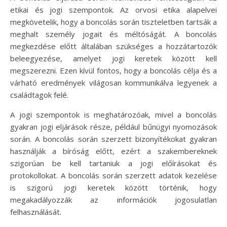
etikai és jogi szempontok. Az orvosi etika alapelvei
megkövetelik, hogy a boncolás során tiszteletben tartsák a
meghalt személy jogait és méltóságát. A boncolás
megkezdése előtt általában szükséges a hozzátartozók
beleegyezése, amelyet jogi keretek között kell
megszerezni. Ezen kívül fontos, hogy a boncolás célja és a
várható eredmények világosan kommunikálva legyenek a
családtagok felé.
A jogi szempontok is meghatározóak, mivel a boncolás
gyakran jogi eljárások része, például bűnügyi nyomozások
során. A boncolás során szerzett bizonyítékokat gyakran
használják a bíróság előtt, ezért a szakembereknek
szigorúan be kell tartaniuk a jogi előírásokat és
protokollokat. A boncolás során szerzett adatok kezelése
is szigorú jogi keretek között történik, hogy
megakadályozzák az információk jogosulatlan
felhasználását.