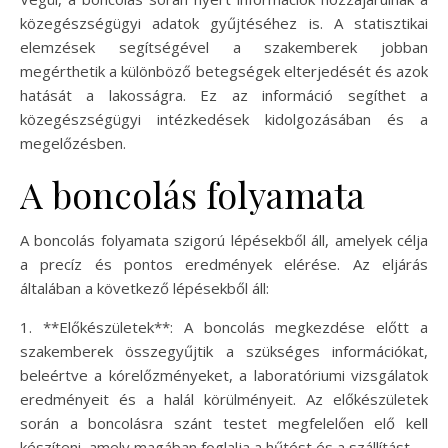
közegészségügyi adatok gyűjtéséhez is. A statisztikai
elemzések segítségével a szakemberek jobban
megérthetik a különböző betegségek elterjedését és azok
hatását a lakosságra. Ez az információ segíthet a
közegészségügyi intézkedések kidolgozásában és a
megelőzésben.
A boncolás folyamata
A boncolás folyamata szigorú lépésekből áll, amelyek célja
a precíz és pontos eredmények elérése. Az eljárás
általában a következő lépésekből áll:
1. **Előkészületek**: A boncolás megkezdése előtt a
szakemberek összegyűjtik a szükséges információkat,
beleértve a kórelőzményeket, a laboratóriumi vizsgálatok
eredményeit és a halál körülményeit. Az előkészületek
során a boncolásra szánt testet megfelelően elő kell
készíteni, amely magában foglalja a hűtést és a szállítást.