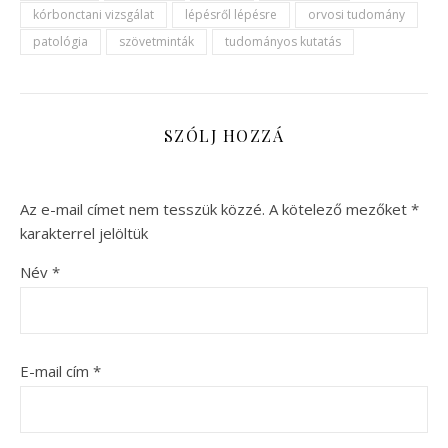
kórbonctani vizsgálat
lépésről lépésre
orvosi tudomány
patológia
szövetminták
tudományos kutatás
SZÓLJ HOZZÁ
Az e-mail címet nem tesszük közzé.
A kötelező mezőket
*
karakterrel jelöltük
Név
*
E-mail cím
*