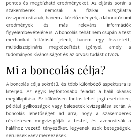
pontos és megbízható eredményeket. Az eljárás során a
szakemberek nemcsak a fizikai vizsgálatra
összpontosítanak, hanem a kórelőzmények, a laboratóriumi
eredmények és más releváns információk
figyelembevételére is. A boncolás tehát nem csupán a test
mechanikai feltárását jelenti, hanem egy összetett,
multidiszciplináris megközelítést igényel, amely a
tudományos kíváncsiságot és az orvosi tudást ötvözi.
Mi a boncolás célja?
A boncolás célja sokrétű, és több különböző aspektusra is
kiterjed. Az egyik legfontosabb feladat a halál okának
megállapítása. Ez különösen fontos lehet jogi esetekben,
például gyilkosságok vagy balesetek kivizsgálása során. A
boncolás lehetőséget ad arra, hogy a szakemberek
részletesen megvizsgálják a testet, és azonosítsák a
halálhoz vezető tényezőket, legyenek azok betegségek,
sérülések vagy mérgezések.