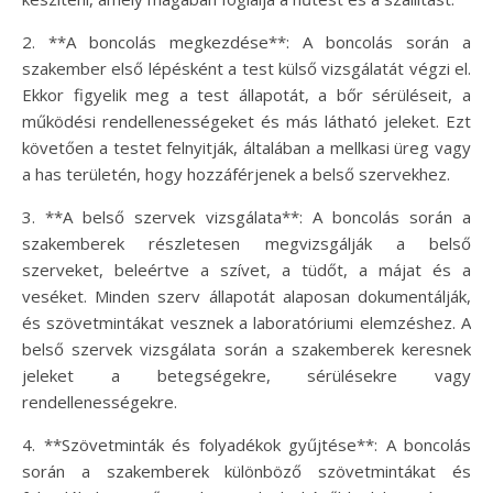
2. **A boncolás megkezdése**: A boncolás során a
szakember első lépésként a test külső vizsgálatát végzi el.
Ekkor figyelik meg a test állapotát, a bőr sérüléseit, a
működési rendellenességeket és más látható jeleket. Ezt
követően a testet felnyitják, általában a mellkasi üreg vagy
a has területén, hogy hozzáférjenek a belső szervekhez.
3. **A belső szervek vizsgálata**: A boncolás során a
szakemberek részletesen megvizsgálják a belső
szerveket, beleértve a szívet, a tüdőt, a májat és a
veséket. Minden szerv állapotát alaposan dokumentálják,
és szövetmintákat vesznek a laboratóriumi elemzéshez. A
belső szervek vizsgálata során a szakemberek keresnek
jeleket a betegségekre, sérülésekre vagy
rendellenességekre.
4. **Szövetminták és folyadékok gyűjtése**: A boncolás
során a szakemberek különböző szövetmintákat és