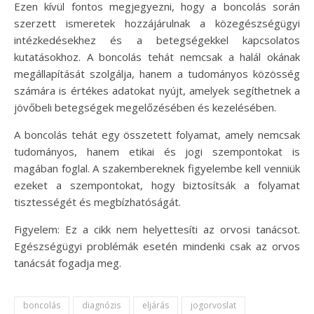
Ezen kívül fontos megjegyezni, hogy a boncolás során
szerzett ismeretek hozzájárulnak a közegészségügyi
intézkedésekhez és a betegségekkel kapcsolatos
kutatásokhoz. A boncolás tehát nemcsak a halál okának
megállapítását szolgálja, hanem a tudományos közösség
számára is értékes adatokat nyújt, amelyek segíthetnek a
jövőbeli betegségek megelőzésében és kezelésében.
A boncolás tehát egy összetett folyamat, amely nemcsak
tudományos, hanem etikai és jogi szempontokat is
magában foglal. A szakembereknek figyelembe kell venniük
ezeket a szempontokat, hogy biztosítsák a folyamat
tisztességét és megbízhatóságát.
Figyelem: Ez a cikk nem helyettesíti az orvosi tanácsot.
Egészségügyi problémák esetén mindenki csak az orvos
tanácsát fogadja meg.
boncolás
diagnózis
eljárás
jogorvoslat