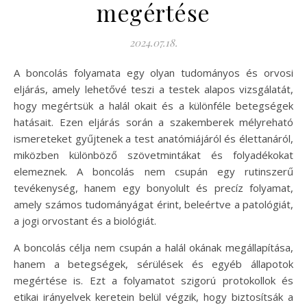
megértése
2024.07.18.
A boncolás folyamata egy olyan tudományos és orvosi
eljárás, amely lehetővé teszi a testek alapos vizsgálatát,
hogy megértsük a halál okait és a különféle betegségek
hatásait. Ezen eljárás során a szakemberek mélyreható
ismereteket gyűjtenek a test anatómiájáról és élettanáról,
miközben különböző szövetmintákat és folyadékokat
elemeznek. A boncolás nem csupán egy rutinszerű
tevékenység, hanem egy bonyolult és precíz folyamat,
amely számos tudományágat érint, beleértve a patológiát,
a jogi orvostant és a biológiát.
A boncolás célja nem csupán a halál okának megállapítása,
hanem a betegségek, sérülések és egyéb állapotok
megértése is. Ezt a folyamatot szigorú protokollok és
etikai irányelvek keretein belül végzik, hogy biztosítsák a