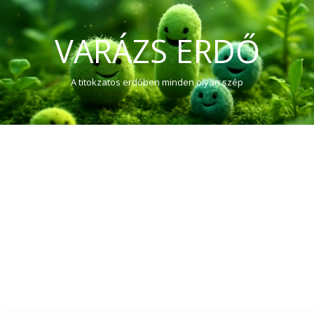
VARÁZS ERDŐ
A titokzatos erdőben minden olyan szép